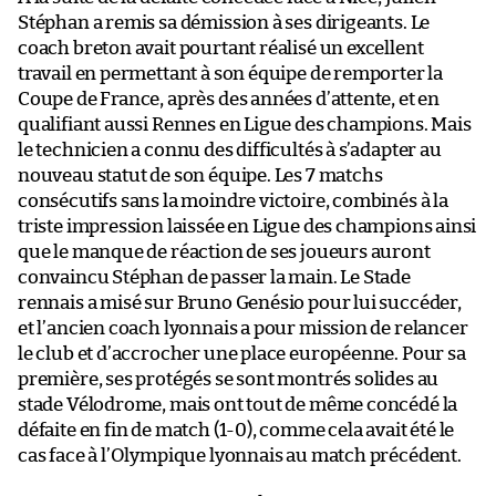
Stéphan a remis sa démission à ses dirigeants. Le
coach breton avait pourtant réalisé un excellent
travail en permettant à son équipe de remporter la
Coupe de France, après des années d’attente, et en
qualifiant aussi Rennes en Ligue des champions. Mais
le technicien a connu des difficultés à s’adapter au
nouveau statut de son équipe. Les 7 matchs
consécutifs sans la moindre victoire, combinés à la
triste impression laissée en Ligue des champions ainsi
que le manque de réaction de ses joueurs auront
convaincu Stéphan de passer la main. Le Stade
rennais a misé sur Bruno Genésio pour lui succéder,
et l’ancien coach lyonnais a pour mission de relancer
le club et d’accrocher une place européenne. Pour sa
première, ses protégés se sont montrés solides au
stade Vélodrome, mais ont tout de même concédé la
défaite en fin de match (1-0), comme cela avait été le
cas face à l’Olympique lyonnais au match précédent.