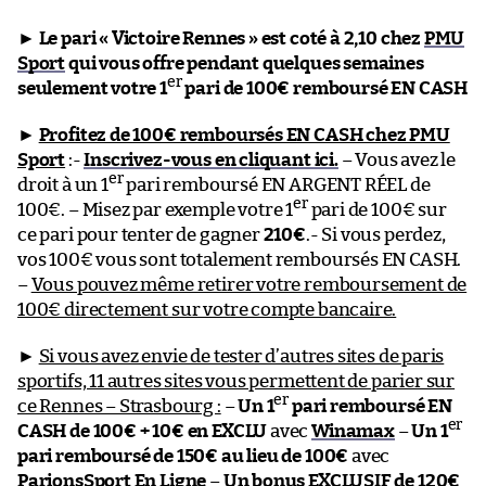
►
Le pari « Victoire Rennes » est coté à 2,10 chez
PMU
Sport
qui vous offre pendant quelques semaines
er
seulement votre 1
pari de 100€ remboursé EN CASH
►
Profitez de 100€ remboursés EN CASH chez PMU
Sport
:-
Inscrivez-vous en cliquant ici.
– Vous avez le
er
droit à un 1
pari remboursé EN ARGENT RÉEL de
er
100€. – Misez par exemple votre 1
pari de 100€ sur
ce pari pour tenter de gagner
210€
.- Si vous perdez,
vos 100€ vous sont totalement remboursés EN CASH.
–
Vous pouvez même retirer votre remboursement de
100€ directement sur votre compte bancaire.
►
Si vous avez envie de tester d’autres sites de paris
sportifs, 11 autres sites vous permettent de parier sur
er
ce Rennes – Strasbourg :
–
Un 1
pari remboursé EN
er
CASH de 100€ + 10€ en EXCLU
avec
Winamax
–
Un 1
pari remboursé de 150€ au lieu de 100€
avec
ParionsSport En Ligne
–
Un bonus EXCLUSIF de 120€