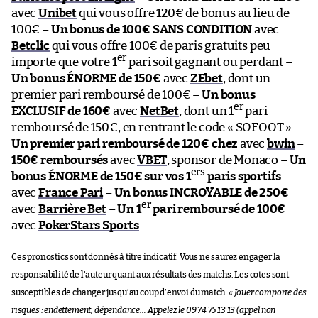
avec
Unibet
qui vous offre 120€ de bonus au lieu de
100€ –
Un bonus de 100€ SANS CONDITION
avec
Betclic
qui vous offre 100€ de paris gratuits peu
er
importe que votre 1
pari soit gagnant ou perdant –
Un bonus ÉNORME de 150€
avec
ZEbet
, dont un
premier pari remboursé de 100€ –
Un bonus
er
EXCLUSIF de 160€
avec
NetBet
, dont un 1
pari
remboursé de 150€, en rentrant le code « SOFOOT » –
Un premier pari remboursé de 120€ chez
avec
bwin
–
150€ remboursés
avec
VBET
, sponsor de Monaco –
Un
ers
bonus ÉNORME de 150€ sur vos 1
paris sportifs
avec
France Pari
–
Un bonus INCROYABLE de 250€
er
avec
Barrière Bet
–
Un 1
pari remboursé de 100€
avec
PokerStars Sports
Ces pronostics sont donnés à titre indicatif. Vous ne saurez engager la
responsabilité de l’auteur quant aux résultats des matchs. Les cotes sont
susceptibles de changer jusqu’au coup d’envoi du match.
« Jouer comporte des
risques : endettement, dépendance… Appelez le 09 74 75 13 13 (appel non