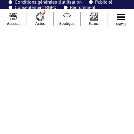
Conditions générales d'utilisation
Publicité
Consentement RGPD
Recrutement
Joueurs en
Équipes en
4
tendance
tendance
Accueil
Actus
Boutique
Forum
Menu
Maghnes
Paris Saint-
Akliouche
Germain
Mohamed
Olympique de
Salah
Marseille
Lionel Messi
Real Madrid
Ferrán Torres
FIFA
Kilian Corredor
Olympique
Franco
lyonnais
Mastantuono
AS Monaco
Orel Mangala
FC Barcelone
Rio Mavuba
Argentine
Rodri
RC Strasbourg
Mika Godts
Trabzonspor