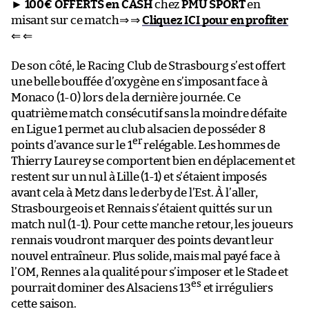
►
100€ OFFERTS en CASH
chez
PMU SPORT
en
misant sur ce match⇒ ⇒
Cliquez ICI pour en profiter
⇐ ⇐
De son côté, le Racing Club de Strasbourg s’est offert
une belle bouffée d’oxygène en s’imposant face à
Monaco (1-0) lors de la dernière journée. Ce
quatrième match consécutif sans la moindre défaite
en Ligue 1 permet au club alsacien de posséder 8
er
points d’avance sur le 1
relégable. Les hommes de
Thierry Laurey se comportent bien en déplacement et
restent sur un nul à Lille (1-1) et s’étaient imposés
avant cela à Metz dans le derby de l’Est. À l’aller,
Strasbourgeois et Rennais s’étaient quittés sur un
match nul (1-1). Pour cette manche retour, les joueurs
rennais voudront marquer des points devant leur
nouvel entraîneur. Plus solide, mais mal payé face à
l’OM, Rennes a la qualité pour s’imposer et le Stade et
es
pourrait dominer des Alsaciens 13
et irréguliers
cette saison.