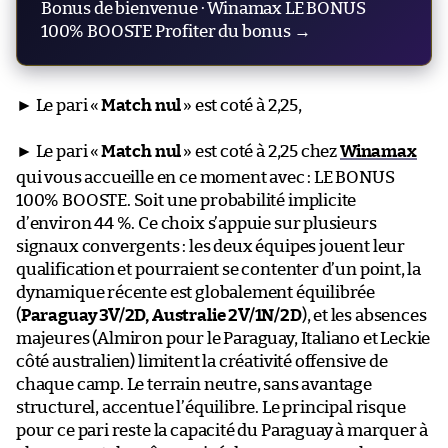
Bonus de bienvenue · Winamax LE BONUS
100% BOOSTE Profiter du bonus →
► Le pari «
Match nul
» est coté à 2,25,
► Le pari «
Match nul
» est coté à 2,25 chez
Winamax
qui vous accueille en ce moment avec : LE BONUS
100% BOOSTE. Soit une probabilité implicite
d’environ 44 %. Ce choix s’appuie sur plusieurs
signaux convergents : les deux équipes jouent leur
qualification et pourraient se contenter d’un point, la
dynamique récente est globalement équilibrée
(
Paraguay 3V/2D, Australie 2V/1N/2D
), et les absences
majeures (Almiron pour le Paraguay, Italiano et Leckie
côté australien) limitent la créativité offensive de
chaque camp. Le terrain neutre, sans avantage
structurel, accentue l’équilibre. Le principal risque
pour ce pari reste la capacité du Paraguay à marquer à