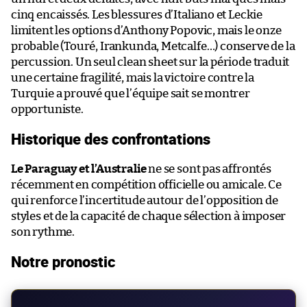
cinq encaissés. Les blessures d’Italiano et Leckie
limitent les options d’Anthony Popovic, mais le onze
probable (Touré, Irankunda, Metcalfe…) conserve de la
percussion. Un seul clean sheet sur la période traduit
une certaine fragilité, mais la victoire contre la
Turquie a prouvé que l’équipe sait se montrer
opportuniste.
Historique des confrontations
Le Paraguay et l’Australie
ne se sont pas affrontés
récemment en compétition officielle ou amicale. Ce
qui renforce l’incertitude autour de l’opposition de
styles et de la capacité de chaque sélection à imposer
son rythme.
Notre pronostic