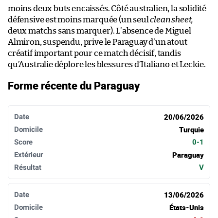
moins deux buts encaissés. Côté australien, la solidité
défensive est moins marquée (un seul
clean sheet,
deux matchs sans marquer). L’absence de Miguel
Almiron, suspendu, prive le Paraguay d’un atout
créatif important pour ce match décisif, tandis
qu’Australie déplore les blessures d’Italiano et Leckie.
Forme récente du Paraguay
Date
Domicile
Score
Extérieur
Résultat
20/06/2026
Turquie
0-1
Paraguay
V
13/06/2026
États-Unis