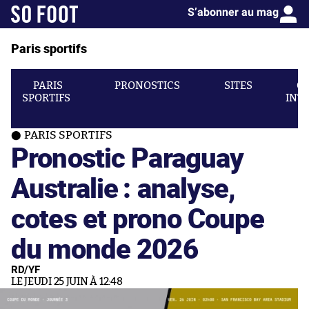
S’abonner au mag
Paris sportifs
PARIS
PRONOSTICS
SITES
C
SPORTIFS
INT
PARIS SPORTIFS
Pronostic Paraguay
Australie : analyse,
cotes et prono Coupe
du monde 2026
RD/YF
LE JEUDI 25 JUIN À 12:48