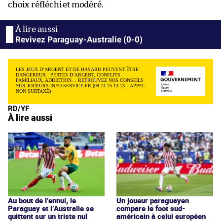
choix réfléchi et modéré.
Revivez Paraguay-Australie (0-0)
LES JEUX D’ARGENT ET DE HASARD PEUVENT ÊTRE
DANGEREUX : PERTES D’ARGENT, CONFLITS
FAMILIAUX, ADDICTION… RETROUVEZ NOS CONSEILS
SUR JOUEURS-INFO-SERVICE.FR (09 74 75 13 13 – APPEL
NON SURTAXÉ)
RD/YF
À lire aussi
Au bout de l’ennui, le
Un joueur paraguayen
Paraguay et l’Australie se
compare le foot sud-
quittent sur un triste nul
américain à celui européen