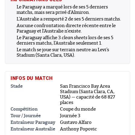
Le Paraguay a marqué lors de ses 5 derniers
matchs, mais sera privé d’Almiron.
L’Australie a remporté 2 de ses 5 derniers matchs.
Aucune confrontation directe récente entre le
Paraguay et l’Australie n’existe.
Le Paraguay affiche 3
clean sheets
lors de ses 5
derniers matchs, l’Australie seulement 1.
Le match se joue sur terrain neutre au Levi’s
Stadium (Santa Clara, USA).
INFOS DU MATCH
Stade
San Francisco Bay Area
Stadium (Santa Clara, CA,
USA) — capacité de 68 827
places
Compétition
Coupe du monde
Tour / Journée
Journée 3
Entraîneur Paraguay
Gustavo Alfaro
Entraîneur Australie
Anthony Popovic