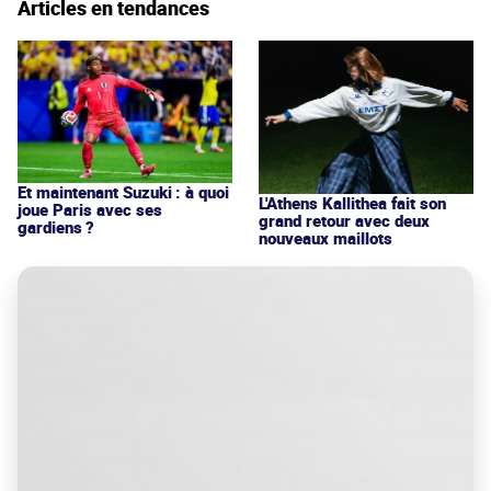
Articles en tendances
Et maintenant Suzuki : à quoi
L'Athens Kallithea fait son
joue Paris avec ses
grand retour avec deux
gardiens ?
nouveaux maillots