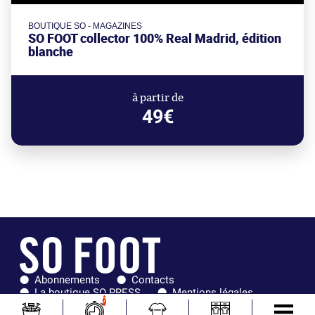
BOUTIQUE SO - MAGAZINES
SO FOOT collector 100% Real Madrid, édition
blanche
à partir de
49€
Abonnements
Contacts
La boutique SO PRESS
Mentions légales
7
Conditions générales d'utilisation
Publicité