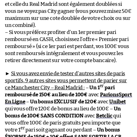
et celle du Real Madrid sont également doublées si
vous ne voyez pas City gagner (vous pouvez misez 50€
maximum sur une cote doublée de votre choix ou sur
un combiné).
– Si vous préférez profiter d’un 1er premier pari
remboursé en CASH, choisissez l’offre « Premier pari
remboursé » (si ce 1er pari est perdant, vos 100€ vous
sont remboursés intégralement et vous pouvez les
retirer directement sur votre compte bancaire).
►
Si vous avez envie de tester d’autres sites de paris
sportifs, 9 autres sites vous permettent de parier sur
er
ce Manchester City – Real Madrid :
–
Un 1
pari
remboursé de 150€ au lieu de 100€
avec
ParionsSport
En Ligne
–
Un bonus EXCLUSIF de 120€
avec
Unibet
qui vous offre 120€ de bonus au lieu de 100€ –
Un
bonus de 100€ SANS CONDITION
avec
Betclic
qui
vous offre 100€ de paris gratuits peu importe que
er
votre 1
pari soit gagnant ou perdant –
Un bonus
ÉNORME de 150€ + 10€ offert SANS SORTIR LA CB