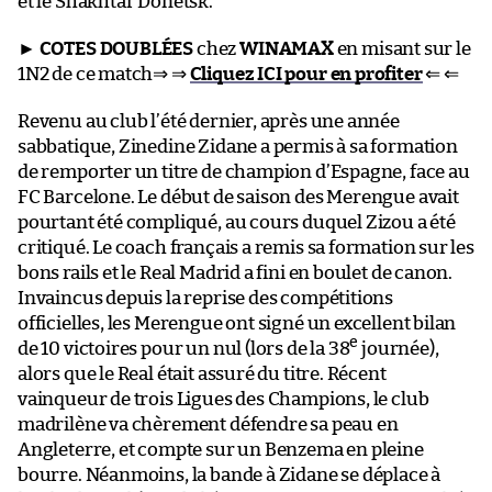
et le Shakhtar Donetsk.
►
COTES DOUBLÉES
chez
WINAMAX
en misant sur le
1N2 de ce match⇒ ⇒
Cliquez ICI pour en profiter
⇐ ⇐
Revenu au club l’été dernier, après une année
sabbatique, Zinedine Zidane a permis à sa formation
de remporter un titre de champion d’Espagne, face au
FC Barcelone. Le début de saison des Merengue avait
pourtant été compliqué, au cours duquel Zizou a été
critiqué. Le coach français a remis sa formation sur les
bons rails et le Real Madrid a fini en boulet de canon.
Invaincus depuis la reprise des compétitions
officielles, les Merengue ont signé un excellent bilan
e
de 10 victoires pour un nul (lors de la 38
journée),
alors que le Real était assuré du titre. Récent
vainqueur de trois Ligues des Champions, le club
madrilène va chèrement défendre sa peau en
Angleterre, et compte sur un Benzema en pleine
bourre. Néanmoins, la bande à Zidane se déplace à