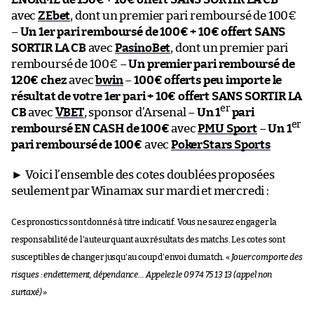
avec
ZEbet
, dont un premier pari remboursé de 100€
–
Un 1er pari remboursé de 100€ + 10€ offert SANS
SORTIR LA CB
avec
PasinoBet
, dont un premier pari
remboursé de 100€ –
Un premier pari remboursé de
120€ chez
avec
bwin
–
100€ offerts peu importe le
résultat de votre 1er pari + 10€ offert SANS SORTIR LA
er
CB
avec
VBET
, sponsor d’Arsenal –
Un 1
pari
er
remboursé EN CASH de 100€
avec
PMU Sport
–
Un 1
pari remboursé de 100€
avec
PokerStars Sports
► Voici l’ensemble des cotes doublées proposées
seulement par Winamax sur mardi et mercredi :
Ces pronostics sont donnés à titre indicatif. Vous ne saurez engager la
responsabilité de l’auteur quant aux résultats des matchs. Les cotes sont
susceptibles de changer jusqu’au coup d’envoi du match. «
Jouer comporte des
risques : endettement, dépendance… Appelez le 09 74 75 13 13 (appel non
surtaxé)
»