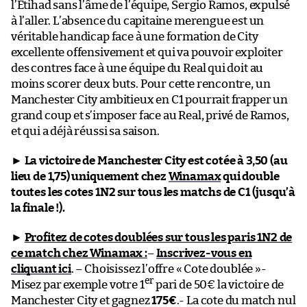
l’Etihad sans l’âme de l’équipe, Sergio Ramos, expulsé
à l’aller. L’absence du capitaine merengue est un
véritable handicap face à une formation de City
excellente offensivement et qui va pouvoir exploiter
des contres face à une équipe du Real qui doit au
moins scorer deux buts. Pour cette rencontre, un
Manchester City ambitieux en C1 pourrait frapper un
grand coup et s’imposer face au Real, privé de Ramos,
et qui a déjà réussi sa saison.
►
La victoire de Manchester City est cotée à 3,50 (au
lieu de 1,75) uniquement chez
Winamax
qui double
toutes les cotes 1N2 sur tous les matchs de C1 (jusqu’à
la finale !).
►
Profitez de cotes doublées sur tous les paris 1N2 de
ce match chez Winamax :
–
Inscrivez-vous en
cliquant ici
. – Choisissez l’offre « Cote doublée »-
er
Misez par exemple votre 1
pari de 50€ la victoire de
Manchester City et gagnez
175€
.- La cote du match nul