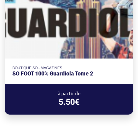
BOUTIQUE SO - MAGAZINES
SO FOOT 100% Guardiola Tome 2
à partir de
5.50€