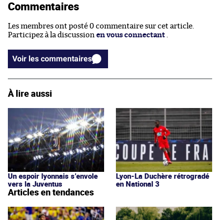
Commentaires
Les membres ont posté 0 commentaire sur cet article.
Participez à la discussion
en vous connectant
.
Voir les commentaires
À lire aussi
Un espoir lyonnais s’envole
Lyon-La Duchère rétrogradé
vers la Juventus
en National 3
Articles en tendances