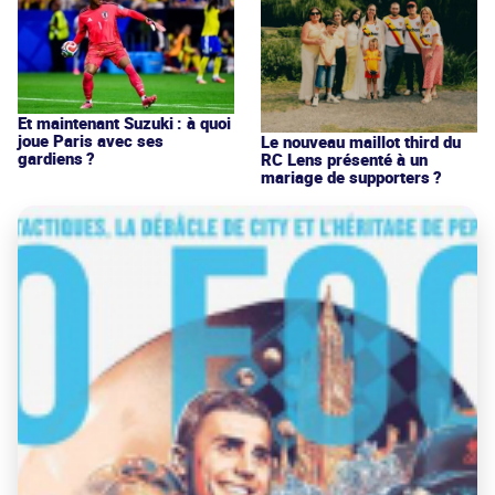
Et maintenant Suzuki : à quoi
joue Paris avec ses
Le nouveau maillot third du
gardiens ?
RC Lens présenté à un
mariage de supporters ?