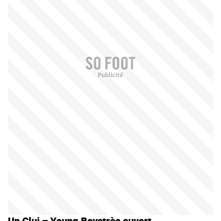
Un Cluj – Young Boystrès ouvert