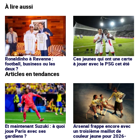
À lire aussi
Ronaldinho à Ravenne :
Ces jeunes qui ont une carte
football, business ou les
à jouer avec le PSG cet été
deux ?
Articles en tendances
Et maintenant Suzuki : à quoi
Arsenal frappe encore avec
joue Paris avec ses
un troisième maillot de
gardiens ?
couleur jaune pour 2026-