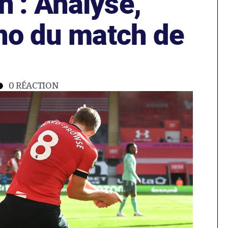
 : Analyse,
ono du match de
0
RÉACTION