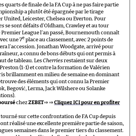
quarts de finale de la FA Cup à ne pas faire partie
pionship a plutôt été épargnée par le tirage
r United, Leicester, Chelsea ou Everton. Pour
es
se sont défaits d’Oldham, Crawley et au tour
e Premier League l’an passé, Bournemouth connaît
e
avec une 7
place au classement, avec 2 points de
ouera l’accession. Jonathan Woodgate, arrivé pour
traîneur, a connu de bons débuts qui ont permis à
ut de tableau. Les
Cherries
restaient sur deux
Preston (1-1) et contre la formation de Valérien
epris brillamment en milieu de semaine en dominant
retrouve des éléments qui ont connu la Premier
ok, Begović, Lerma, Jack Wilshere ou Solanke
tions).
boursé
chez
ZEBET
⇒ ⇒
Cliquez ICI pour en profiter
tourné sur cette confrontation de FA Cup depuis
ont réalisé une excellente première partie de saison,
ongues semaines dans le premier tiers du classement.