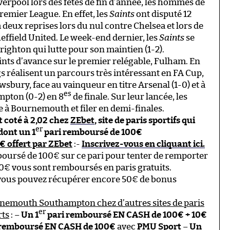
verpool lors des fêtes de fin d’année, les hommes de
remier League. En effet, les
Saints
ont disputé 12
à deux reprises lors du nul contre Chelsea et lors de
heffield United. Le week-end dernier, les
Saints
se
righton qui lutte pour son maintien (1-2).
ts d’avance sur le premier relégable, Fulham. En
s réalisent un parcours très intéressant en FA Cup,
sbury, face au vainqueur en titre Arsenal (1-0) et à
es
mpton (0-2) en 8
de finale. Sur leur lancée, les
e à Bournemouth et filer en demi-finales.
t coté à 2,02 chez
ZEbet
, site de paris sportifs qui
er
dont un 1
pari remboursé de 100€
 offert par ZEbet
:-
Inscrivez-vous en cliquant ici.
oursé de 100€ sur ce pari pour tenter de remporter
100€ vous sont remboursés en paris gratuits.
, vous pouvez récupérer encore 50€ de bonus
urnemouth Southampton chez d’autres sites de paris
er
rts
: –
Un 1
pari remboursé EN CASH de 100€ + 10€
 remboursé EN CASH de 100€
avec
PMU Sport
–
Un