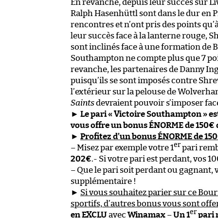
En revanche, depuis leur succès sur Li
Ralph Hasenhüttl sont dans le dur en P
rencontres et n’ont pris des points qu’
leur succès face à la lanterne rouge, S
sont inclinés face à une formation de B
Southampton ne compte plus que 7 poin
revanche, les partenaires de Danny Ing
puisqu’ils se sont imposés contre Shrew
l’extérieur sur la pelouse de Wolverha
Saints
devraient pouvoir s’imposer fac
►
Le pari « Victoire Southampton » es
vous offre un bonus ÉNORME de 150€ 
►
Profitez d’un bonus ÉNORME de 150€
er
– Misez par exemple votre 1
pari remb
202€
.- Si votre pari est perdant, vos 
– Que le pari soit perdant ou gagnant
supplémentaire !
►
Si vous souhaitez parier sur ce Bo
sportifs, d’autres bonus vous sont offe
er
en EXCLU
avec
Winamax
–
Un 1
pari