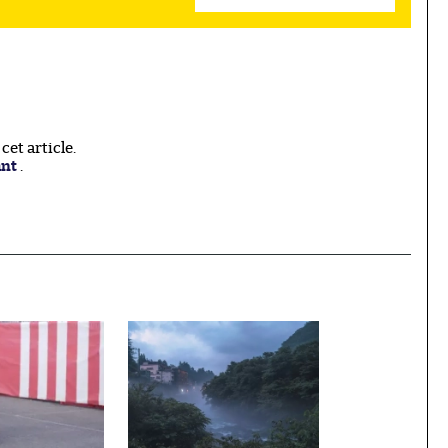
et article.
ant
.