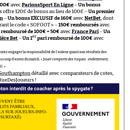
100€
avec
ParionsSport En Ligne
–
Un bonus
s offre 120€ de bonus au lieu de 100€ –
Un premier
n
–
Un bonus EXCLUSIF de 160€
avec
NetBet
, dont
rant le code « SOFOOT » –
150€ remboursés
avec
 remboursé de 100€ + 50€
avec
France Pari
–
Un
er
ière Bet
–
Un 1
pari remboursé de 100€
avec
aurez engager la responsabilité de l’auteur quant aux résultats des
au coup d’envoi du match.
« Jouer comporte des risques : endettement,
). »
 Southampton
détaillé avec comparateurs de cotes,
 RueDesJoueurs !
ton interdit de coacher après le spygate ?
UVENT ÊTRE
LITS FAMILIAUX,
S SUR JOUEURS-INFO-
N SURTAXÉ)