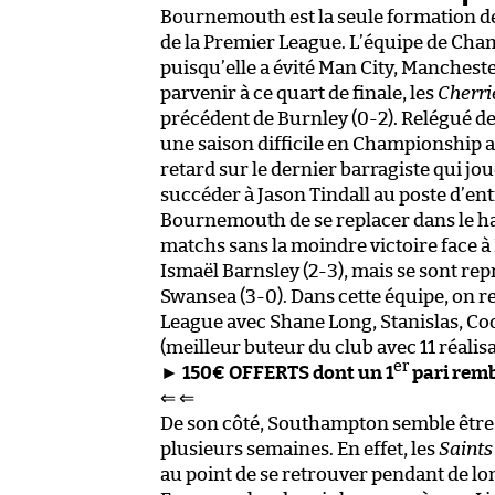
Bournemouth est la seule formation des 
de la Premier League. L’équipe de Cham
puisqu’elle a évité Man City, Mancheste
parvenir à ce quart de finale, les
Cherri
précédent de Burnley (0-2). Relégué d
une saison difficile en Championship 
retard sur le dernier barragiste qui j
succéder à Jason Tindall au poste d’en
Bournemouth de se replacer dans le ha
matchs sans la moindre victoire face à 
Ismaël Barnsley (2-3), mais se sont r
Swansea (3-0). Dans cette équipe, on 
League avec Shane Long, Stanislas, Co
(meilleur buteur du club avec 11 réalisa
er
►
150€ OFFERTS dont un 1
pari rem
⇐ ⇐
De son côté, Southampton semble être 
plusieurs semaines. En effet, les
Saints
au point de se retrouver pendant de l