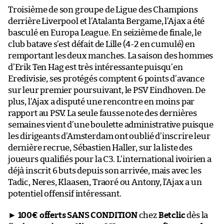
Troisième de son groupe de Ligue des Champions
derrière Liverpool et l’Atalanta Bergame, l’Ajax a été
basculé en Europa League. En seizième de finale, le
club batave s’est défait de Lille (4-2 en cumulé) en
remportant les deux manches. La saison des hommes
d’Erik Ten Hag est très intéressante puisqu’en
Eredivisie, ses protégés comptent 6 points d’avance
sur leur premier poursuivant, le PSV Eindhoven. De
plus, l’Ajax a disputé une rencontre en moins par
rapport au PSV. La seule fausse note des dernières
semaines vient d’une boulette administrative puisque
les dirigeants d’Amsterdam ont oublié d’inscrire leur
dernière recrue, Sébastien Haller, sur la liste des
joueurs qualifiés pour la C3. L’international ivoirien a
déjà inscrit 6 buts depuis son arrivée, mais avec les
Tadic, Neres, Klaasen, Traoré ou Antony, l’Ajax a un
potentiel offensif intéressant.
►
100€ offerts SANS CONDITION
chez
Betclic
dès la