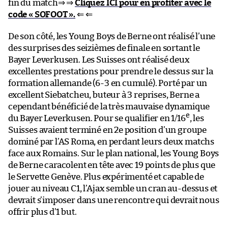
fin du match⇒ ⇒
Cliquez ICI pour en profiter avec le
code « SOFOOT ».
⇐ ⇐
De son côté, les Young Boys de Berne ont réalisé l’une
des surprises des seizièmes de finale en sortant le
Bayer Leverkusen. Les Suisses ont réalisé deux
excellentes prestations pour prendre le dessus sur la
formation allemande (6-3 en cumulé). Porté par un
excellent Siebatcheu, buteur à 3 reprises, Berne a
cependant bénéficié de la très mauvaise dynamique
e
du Bayer Leverkusen. Pour se qualifier en 1/16
, les
Suisses avaient terminé en 2e position d’un groupe
dominé par l’AS Roma, en perdant leurs deux matchs
face aux Romains. Sur le plan national, les Young Boys
de Berne caracolent en tête avec 19 points de plus que
le Servette Genève. Plus expérimenté et capable de
jouer au niveau C1, l’Ajax semble un cran au-dessus et
devrait s’imposer dans une rencontre qui devrait nous
offrir plus d’1 but.