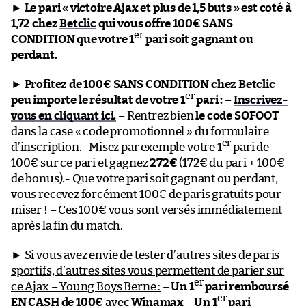
►
Le pari « victoire Ajax et plus de 1,5 buts » est coté à
1,72 chez
Betclic
qui vous offre 100€ SANS
er
CONDITION que votre 1
pari soit gagnant ou
perdant.
►
Profitez de 100€ SANS CONDITION chez Betclic
er
peu importe le résultat de votre 1
pari :
–
Inscrivez-
vous en cliquant ici.
– Rentrez bien
le code SOFOOT
dans la case « code promotionnel » du formulaire
er
d’inscription.- Misez par exemple votre 1
pari de
100€ sur ce pari et gagnez
272€
(172€ du pari + 100€
de bonus).- Que votre pari soit gagnant ou perdant,
vous recevez forcément 100€
de paris gratuits pour
miser ! – Ces 100€ vous sont versés immédiatement
après la fin du match.
►
Si vous avez envie de tester d’autres sites de paris
sportifs, d’autres sites vous permettent de parier sur
er
ce Ajax – Young Boys Berne :
–
Un 1
pari remboursé
er
EN CASH de 100€
avec
Winamax
–
Un 1
pari