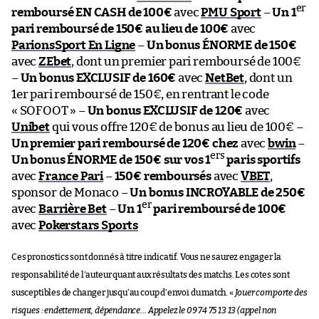
er
remboursé EN CASH de 100€
avec
PMU Sport
–
Un 1
pari remboursé de 150€ au lieu de 100€
avec
ParionsSport En Ligne
–
Un bonus ÉNORME de 150€
avec
ZEbet
, dont un premier pari remboursé de 100€
–
Un bonus EXCLUSIF de 160€
avec
NetBet
, dont un
1er pari remboursé de 150€, en rentrant le code
« SOFOOT » –
Un bonus EXCLUSIF de 120€
avec
Unibet
qui vous offre 120€ de bonus au lieu de 100€ –
Un premier pari remboursé de 120€ chez
avec
bwin
–
ers
Un bonus ÉNORME de 150€ sur vos 1
paris sportifs
avec
France Pari
–
150€ remboursés
avec
VBET
,
sponsor de Monaco –
Un bonus INCROYABLE de 250€
er
avec
Barrière Bet
–
Un 1
pari remboursé de 100€
avec
Pokerstars Sports
Ces pronostics sont donnés à titre indicatif. Vous ne saurez engager la
responsabilité de l’auteur quant aux résultats des matchs. Les cotes sont
susceptibles de changer jusqu’au coup d’envoi du match. «
Jouer comporte des
risques : endettement, dépendance… Appelez le 09 74 75 13 13 (appel non