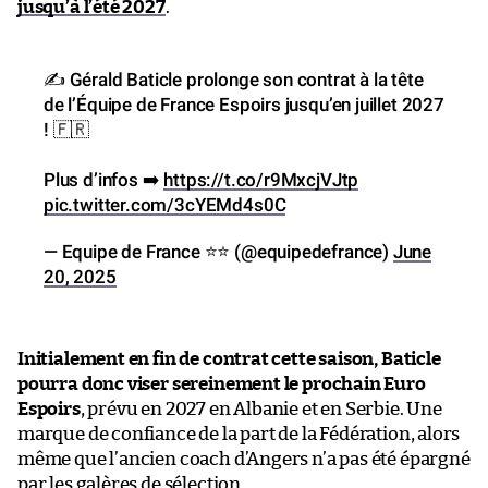
jusqu’à l’été 2027
.
✍️ Gérald Baticle prolonge son contrat à la tête
de l’Équipe de France Espoirs jusqu’en juillet 2027
! 🇫🇷
Plus d’infos ➡️
https://t.co/r9MxcjVJtp
pic.twitter.com/3cYEMd4s0C
— Equipe de France ⭐⭐ (@equipedefrance)
June
20, 2025
Initialement en fin de contrat cette saison, Baticle
pourra donc viser sereinement le prochain Euro
Espoirs
, prévu en 2027 en Albanie et en Serbie. Une
marque de confiance de la part de la Fédération, alors
même que l’ancien coach d’Angers n’a pas été épargné
par les galères de sélection.