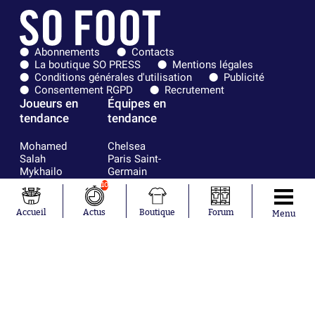
Abonnements
Contacts
La boutique SO PRESS
Mentions légales
Conditions générales d'utilisation
Publicité
Consentement RGPD
Recrutement
Joueurs en
Équipes en
tendance
tendance
Mohamed
Chelsea
Salah
Paris Saint-
Mykhailo
Germain
Mudryk
Bordeaux
10
Neymar
Olympique
Khalis Merah
lyonnais
Accueil
Actus
Boutique
Forum
Menu
Loïs Openda
FIFA
Moussa
Real Madrid
Niakhaté
RC Strasbourg
Nicolás
AC Milan
Tagliafico
France
Pavel Šulc
RC Lens
Josh Maja
Gauthier Hein