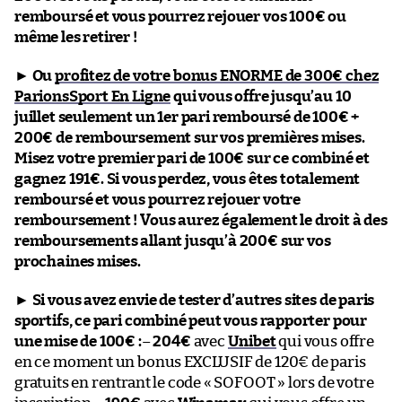
remboursé et vous pourrez rejouer vos 100€ ou
même les retirer !
►
Ou
profitez de votre bonus ENORME de 300€ chez
ParionsSport En Ligne
qui vous offre jusqu’au 10
juillet seulement un 1er pari remboursé de 100€ +
200€ de remboursement sur vos premières mises.
Misez votre premier pari de 100€ sur ce combiné et
gagnez 191€. Si vous perdez, vous êtes totalement
remboursé et vous pourrez rejouer votre
remboursement ! Vous aurez également le droit à des
remboursements allant jusqu’à 200€ sur vos
prochaines mises.
►
Si vous avez envie de tester d’autres sites de paris
sportifs, ce pari combiné peut vous rapporter pour
une mise de 100€ :
–
204€
avec
Unibet
qui vous offre
en ce moment un bonus EXCLUSIF de 120€ de paris
gratuits en rentrant le code « SOFOOT » lors de votre