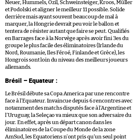
Neuer, Hummels, Özil, Schweinsteiger, Kroos, Müller
et Podolski et aligner le meilleur 11 possible. Solide
derrière mais ayant souvent beaucoup de mal à
marquer, la Hongrie devrait peu voir le ballon et
tentera de résister autant que faire se peut. Qualifiés
en Barrages face à la Norvège après avoir fini 3es du
groupe le plus facile des éliminatoires (Irlande du
Nord, Roumanie, Iles Féroé, Finlande et Grèce), les
Hongrois sont loin du niveau des meilleurs joueurs
allemands.
Brésil – Equateur :
Le Brésil débute sa Copa America par une rencontre
face à l’Equateur. Invaincue depuis 6 rencontres avec
notamment des matchs disputés face à l’Argentine et
l’Uruguay, la Seleçao va mieux que son adversaire du
jour. En effet, après un départ canon dans les
éliminatoires de la Coupe du Monde de la zone
AmSud, les Equatoriens n’ont pris qu’un seul point