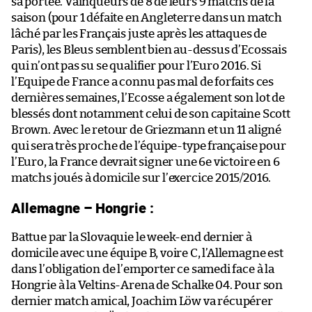
sa portée. Vainqueurs de 8 de leurs 9 matchs de la
saison (pour 1 défaite en Angleterre dans un match
lâché par les Français juste après les attaques de
Paris), les Bleus semblent bien au-dessus d’Ecossais
qui n’ont pas su se qualifier pour l’Euro 2016. Si
l’Equipe de France a connu pas mal de forfaits ces
dernières semaines, l’Ecosse a également son lot de
blessés dont notamment celui de son capitaine Scott
Brown. Avec le retour de Griezmann et un 11 aligné
qui sera très proche de l’équipe-type française pour
l’Euro, la France devrait signer une 6e victoire en 6
matchs joués à domicile sur l’exercice 2015/2016.
Allemagne – Hongrie :
Battue par la Slovaquie le week-end dernier à
domicile avec une équipe B, voire C, l’Allemagne est
dans l’obligation de l’emporter ce samedi face à la
Hongrie à la Veltins-Arena de Schalke 04. Pour son
dernier match amical, Joachim Löw va récupérer