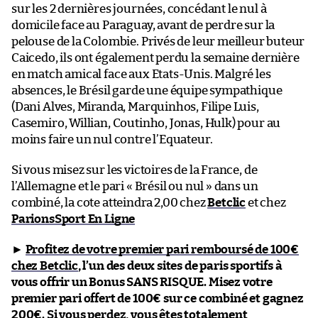
sur les 2 dernières journées, concédant le nul à
domicile face au Paraguay, avant de perdre sur la
pelouse de la Colombie. Privés de leur meilleur buteur
Caicedo, ils ont également perdu la semaine dernière
en match amical face aux Etats-Unis. Malgré les
absences, le Brésil garde une équipe sympathique
(Dani Alves, Miranda, Marquinhos, Filipe Luis,
Casemiro, Willian, Coutinho, Jonas, Hulk) pour au
moins faire un nul contre l’Equateur.
Si vous misez sur les victoires de la France, de
l’Allemagne et le pari « Brésil ou nul » dans un
combiné, la cote atteindra 2,00 chez
Betclic
et chez
ParionsSport En Ligne
►
Profitez de votre premier pari remboursé de 100€
chez Betclic
, l’un des deux sites de paris sportifs à
vous offrir un Bonus SANS RISQUE. Misez votre
premier pari offert de 100€ sur ce combiné et gagnez
200€. Si vous perdez, vous êtes totalement