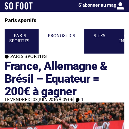
S’abonner au mag
Paris sportifs
PARIS
PRONOSTICS
SITES
C
SPORTIFS
INT
PARIS SPORTIFS
France, Allemagne &
Brésil – Equateur =
200€ à gagner
LE VENDREDI 03 JUIN 2016 À 09:06
1