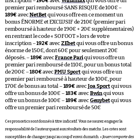
inscription –
190€
avec
Winamax
qui vous offre un
premier pari remboursé SANS RISQUE de 100€ –
189€
avec
NetBet
qui vous offre en ce moment un
bonus ÉNORME et EXCLUSIF de 210€ (premier pari
remboursé à hauteur de 190€ + 20€ supplémentaires)
en rentrant le code « SOFOOT » lors de votre
inscription –
192€
avec
ZEbet
qui vous offre un bonus
énorme de 150€, dont 60€ pour seulement 20€
déposés. –
189€
avec
France Pari
qui vous offre un
premier pari remboursé de 110€, pour un bonus total
de 200€ –
180€
avec
PMU Sport
qui vous offre un
premier pari remboursé à hauteur de 100€, pour
170€ de bonus au total –
189€
avec
Joa Sport
qui vous
offre un bonus de 100€ –
183€
avec
Bwin
qui vous
offre un bonus de 100€ –
189€
avec
Genybet
qui vous
offre un premier pari remboursé de 50€
Ces pronostics sont donnés à titre indicatif. Vous ne saurez engager la
responsabilité de l’auteur quant aux résultats des matchs. Les cotes sont
susceptibles de changer jusqu’au coup d’envoi du match. «
Jouer comporte des