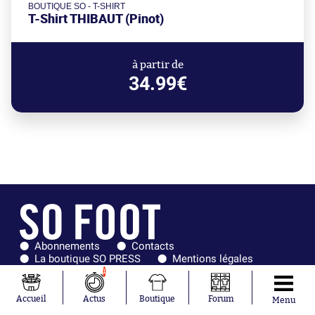
BOUTIQUE SO - T-SHIRT
T-Shirt THIBAUT (Pinot)
à partir de
34.99€
Abonnements
Contacts
La boutique SO PRESS
Mentions légales
Conditions générales d'utilisation
Publicité
1
Consentement RGPD
Recrutement
Joueurs en
Équipes en
Accueil
Actus
Boutique
Forum
Menu
tendance
tendance