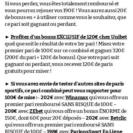
Si vous perdez, vous êtes totalement remboursé et
vous pourrez rejouer vos 190€ ! Vous aurez aussi 20€
de bonus en + à utiliser comme vous le souhaitez, que
ce pari soit gagnant ou perdant.
►
Profitez d’un bonus EXCLUSIF de 120€ chez Unibet
quel que soit le résultat de votre 1er pari ! Misez votre
premier pari de 100€ sur ce combiné et gagnez 320€
(200€ du pari + 120€ de bonus). Que votre pari soit
gagnant ou perdant, vous recevez 120€ de paris
gratuits pour miser !
►
Si vous avez envie de tester d’autres sites de paris
sportifs, ce pari combiné peut vous rapporter pour
100€ de mise :
–
202€
avec
Winamax
qui vous offre un
premier pari remboursé SANS RISQUE de 100€ –
208€
avec
ZEbet
qui vous offre un bonus ÉNORME de
150€, dont 60€ pour 20€ déposés –
202€
avec
Betclic
qui vous offre un premier pari remboursé SANS
RISQUE de 100€ –
198€
avec
ParionsSport En Ligne