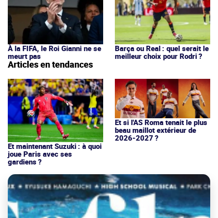
À la FIFA, le Roi Gianni ne se
Barça ou Real : quel serait le
meurt pas
meilleur choix pour Rodri ?
Articles en tendances
Et si l'AS Roma tenait le plus
beau maillot extérieur de
2026-2027 ?
Et maintenant Suzuki : à quoi
joue Paris avec ses
gardiens ?