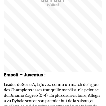
Empoli – Juventus :
Leader de Serie A, la Juve a connu un match de Ligue
des Champions assez tranquille mardi sur la pelouse
du Dinamo Zagreb (0-4). En plus de la victoire, Allegri
a vu Dybala scorer son premier but de la saison, et