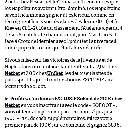
2 nuls chez Pescara et le Genoa sur 2 rencontres que
les Napolitains avaient ultra-dominé. Les Napolitains
savent néanmoins gagner à l’extérieur, comme en
témoignent leurs succès glanés à Palerme (0-3) et à
Kiev en C1 (1-2). 16e du classement, l’Atalanta a perdu 4
de ses 6 matchs de championnat, pour 2 victoires : 1
face à Crotone (dernier avec 1 point) et 1 autre face à
une équipe du Torino qui était alors décimée.
Si vous misez sur les victoires de la Juventus et de
Naples dans un combiné, la cote atteindra 2,02 chez
Netbet
et 2,00 chez
Unibet
, les deux seuls sites de
paris sportifs qui offrent des bonus EXCLUSIF aux
lecteurs de SoFoot.
►
Profitez d’un bonus EXCLUSIF SoFoot de 210€ chez
Netbet
en vous inscrivant avec le code « SOFOOT » :
vous obtenez un premier pari remboursé jusqu’à
190€ + 20€ de cash supplémentaires. Misez votre
premier pari de 190€ sur ce combiné et gagnez 383€.