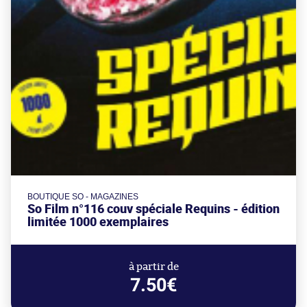
BOUTIQUE SO - MAGAZINES
So Film n°116 couv spéciale Requins - édition
limitée 1000 exemplaires
à partir de
7.50€