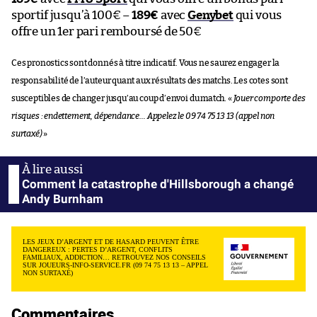
sportif jusqu’à 100€ –
189€
avec
Genybet
qui vous
offre un 1er pari remboursé de 50€
Ces pronostics sont donnés à titre indicatif. Vous ne saurez engager la
responsabilité de l’auteur quant aux résultats des matchs. Les cotes sont
susceptibles de changer jusqu’au coup d’envoi du match. «
Jouer comporte des
risques : endettement, dépendance… Appelez le 09 74 75 13 13 (appel non
surtaxé)
»
Comment la catastrophe d'Hillsborough a changé
Andy Burnham
LES JEUX D’ARGENT ET DE HASARD PEUVENT ÊTRE
DANGEREUX : PERTES D’ARGENT, CONFLITS
FAMILIAUX, ADDICTION… RETROUVEZ NOS CONSEILS
SUR JOUEURS-INFO-SERVICE.FR (09 74 75 13 13 – APPEL
NON SURTAXÉ)
Commentaires