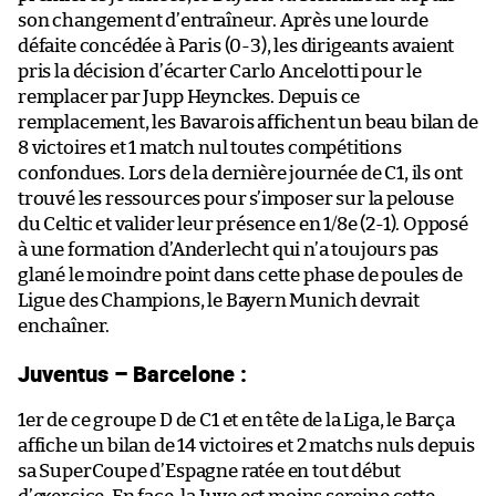
son changement d’entraîneur. Après une lourde
défaite concédée à Paris (0-3), les dirigeants avaient
pris la décision d’écarter Carlo Ancelotti pour le
remplacer par Jupp Heynckes. Depuis ce
remplacement, les Bavarois affichent un beau bilan de
8 victoires et 1 match nul toutes compétitions
confondues. Lors de la dernière journée de C1, ils ont
trouvé les ressources pour s’imposer sur la pelouse
du Celtic et valider leur présence en 1/8e (2-1). Opposé
à une formation d’Anderlecht qui n’a toujours pas
glané le moindre point dans cette phase de poules de
Ligue des Champions, le Bayern Munich devrait
enchaîner.
Juventus – Barcelone :
1er de ce groupe D de C1 et en tête de la Liga, le Barça
affiche un bilan de 14 victoires et 2 matchs nuls depuis
sa SuperCoupe d’Espagne ratée en tout début