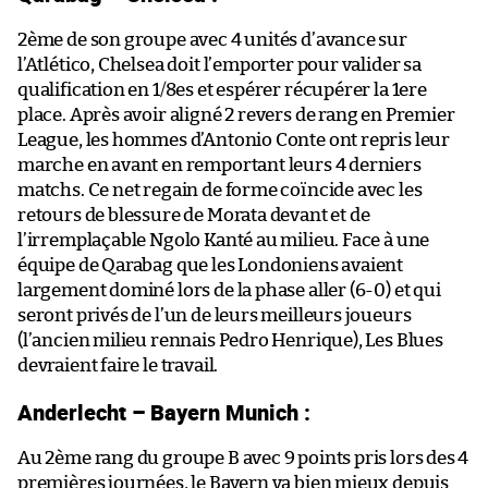
2ème de son groupe avec 4 unités d’avance sur
l’Atlético, Chelsea doit l’emporter pour valider sa
qualification en 1/8es et espérer récupérer la 1ere
place. Après avoir aligné 2 revers de rang en Premier
League, les hommes d’Antonio Conte ont repris leur
marche en avant en remportant leurs 4 derniers
matchs. Ce net regain de forme coïncide avec les
retours de blessure de Morata devant et de
l’irremplaçable Ngolo Kanté au milieu. Face à une
équipe de Qarabag que les Londoniens avaient
largement dominé lors de la phase aller (6-0) et qui
seront privés de l’un de leurs meilleurs joueurs
(l’ancien milieu rennais Pedro Henrique), Les Blues
devraient faire le travail.
Anderlecht – Bayern Munich :
Au 2ème rang du groupe B avec 9 points pris lors des 4
premières journées, le Bayern va bien mieux depuis