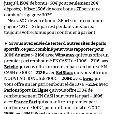
jusqu’à 150€ de bonus (60€ pour seulement 20€
déposés)- Misez 150€ de votre bonus ZEbet sur ce
combiné et gagnez 307€.
– Misez 60€ de votre bonus ZEbet sur ce combiné et
gagnez 123€.- Si le pari est perdant vous aurez
toujours votre Bonus pour continuer à parier !
►
Si vous avez envie de tester d’autres sites de paris
sportifs, ce pari combiné peut vous rapporter pour
100€ de mise :
–
216€
avec
Winamax
qui vous offre un
premier pari remboursé EN CASH de 100€ –
211€
avec
Betclic
qui vous offre un premier pari remboursé EN
CASH de 100€ –
212€
avec
BetStars
qui vous offre un
NOUVEAU BONUS de 100€ –
208€
avec
bwin
qui
vous offre un 1er pari remboursé de 107€ –
216€
avec
ParionsSport En Ligne
qui vous offre 100€ de
remboursement EN CASH sur votre 1er pari –
189€
avec
France Pari
qui vous offre un premier pari
remboursé de 100€, pour un bonus total de 200€ –
189€
avec
PMU Sport
qui vous offre un bonus pari