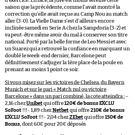
d’exercice. En face, la Juve est moins sereine cette
saison que la précédente, comme l’avait montré la
correction qu’elle avait reçue au Camp Nou au match
aller (3-0). La Vielle Dame s’est d’ailleurs encore
inclinée samedi en Serie A chez la Sampdoria (3-2) et
va peut-être même avoir du mal à conserver son titre
national. Porté par la belle forme de Leo Messi et avec
un Suarez qui a retrouvé la confiance en marquant un
doublé le week-end dernier, Barcelone peut
définitivement s’adjuger la 1ère place de la poule en
prenant au moins 1 point ce soir.
Si vous misez sur les victoires de Chelsea, du Bayern
Munich et sur le pari « Match nul ou victoire
Barcelone » dans un pari combiné, la cote atteindra :
–
2,16 chez
Unibet
qui offre
120€ de bonus EXCLU
SoFoot
!!!- 1,89 chez
Netbet
qui offre
210€ de bonus
EXCLU SoFoot
!!!- 2,04 chez
ZEbet
qui offre
150€ de
Bonus
, dont 60€ pour 20€ déposés