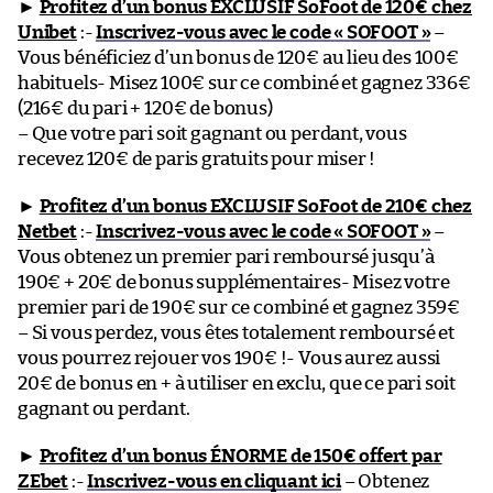
►
Profitez d’un bonus EXCLUSIF SoFoot de 120€ chez
Unibet
:-
Inscrivez-vous avec le code « SOFOOT »
–
Vous bénéficiez d’un bonus de 120€ au lieu des 100€
habituels- Misez 100€ sur ce combiné et gagnez 336€
(216€ du pari + 120€ de bonus)
– Que votre pari soit gagnant ou perdant, vous
recevez 120€ de paris gratuits pour miser !
►
Profitez d’un bonus EXCLUSIF SoFoot de 210€ chez
Netbet
:-
Inscrivez-vous avec le code « SOFOOT »
–
Vous obtenez un premier pari remboursé jusqu’à
190€ + 20€ de bonus supplémentaires- Misez votre
premier pari de 190€ sur ce combiné et gagnez 359€
– Si vous perdez, vous êtes totalement remboursé et
vous pourrez rejouer vos 190€ !- Vous aurez aussi
20€ de bonus en + à utiliser en exclu, que ce pari soit
gagnant ou perdant.
►
Profitez d’un bonus ÉNORME de 150€ offert par
ZEbet
:-
Inscrivez-vous en cliquant ici
– Obtenez