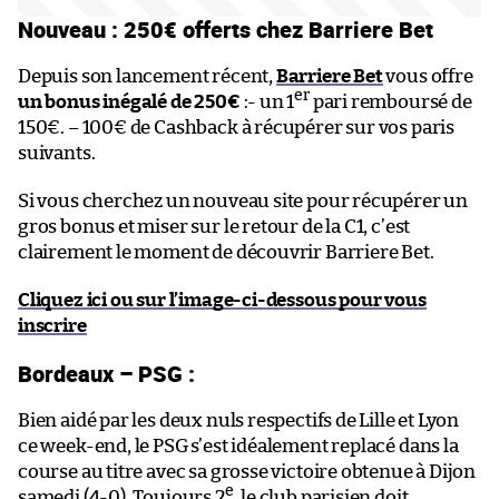
Nouveau : 250€ offerts chez Barriere Bet
Depuis son lancement récent,
Barriere Bet
vous offre
er
un bonus inégalé de 250€
:- un 1
pari remboursé de
150€. – 100€ de Cashback à récupérer sur vos paris
suivants.
Si vous cherchez un nouveau site pour récupérer un
gros bonus et miser sur le retour de la C1, c’est
clairement le moment de découvrir Barriere Bet.
Cliquez ici ou sur l’image-ci-dessous pour vous
inscrire
Bordeaux – PSG :
Bien aidé par les deux nuls respectifs de Lille et Lyon
ce week-end, le PSG s’est idéalement replacé dans la
course au titre avec sa grosse victoire obtenue à Dijon
e
samedi (4-0). Toujours 2
, le club parisien doit