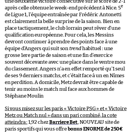
une deuxième victoire consécutive sur le score de 2-1
e
après celle obtenue le week-end précédent à Nice. 5
de Ligue 1, l’équipe entraînée par Frédéric Antonetti
est clairement la belle surprise de la saison. Bien en
place tactiquement, le club lorrain peut rêver d’une
qualification européenne. Pour cela, les Messins
devront continuer à prendre des points face à une
équipe d’Angers qui suit son
trend
habituel : une
grosse 1ere partie de saison et une fin d’exercice
souvent décevante avec une place dans le ventre mou
du classement. Angers n’a en effet remporté qu’1 seul
de ses 9 derniers matchs, et c’était face à un en Nîmes
en perdition. A domicile, Metz devrait être capable de
tenir au moins le match nul face aux hommes de
Stéphane Moulin
Si vous misez sur les paris « Victoire PSG » et « Victoire
Metz ou Match nul » dans un pari combiné, la cote
atteindra :
1,92 chez
Barriere Bet
, NOUVEAU site de
paris sportifs qui vous offre
bonus ENORME de 250€