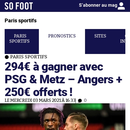
S’abonner au mag
Paris sportifs
PARIS
PRONOSTICS
SITES
C
SPORTIFS
INT
PARIS SPORTIFS
294€ à gagner avec
PSG & Metz – Angers +
250€ offerts !
LE MERCREDI 03 MARS 2021 À 16:33
0