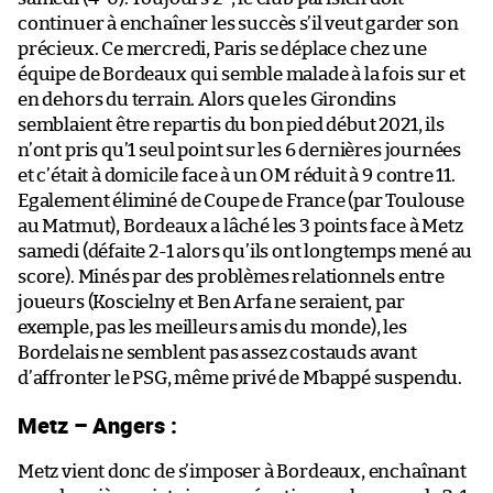
continuer à enchaîner les succès s’il veut garder son
précieux. Ce mercredi, Paris se déplace chez une
équipe de Bordeaux qui semble malade à la fois sur et
en dehors du terrain. Alors que les Girondins
semblaient être repartis du bon pied début 2021, ils
n’ont pris qu’1 seul point sur les 6 dernières journées
et c’était à domicile face à un OM réduit à 9 contre 11.
Egalement éliminé de Coupe de France (par Toulouse
au Matmut), Bordeaux a lâché les 3 points face à Metz
samedi (défaite 2-1 alors qu’ils ont longtemps mené au
score). Minés par des problèmes relationnels entre
joueurs (Koscielny et Ben Arfa ne seraient, par
exemple, pas les meilleurs amis du monde), les
Bordelais ne semblent pas assez costauds avant
d’affronter le PSG, même privé de Mbappé suspendu.
Metz – Angers :
Metz vient donc de s’imposer à Bordeaux, enchaînant