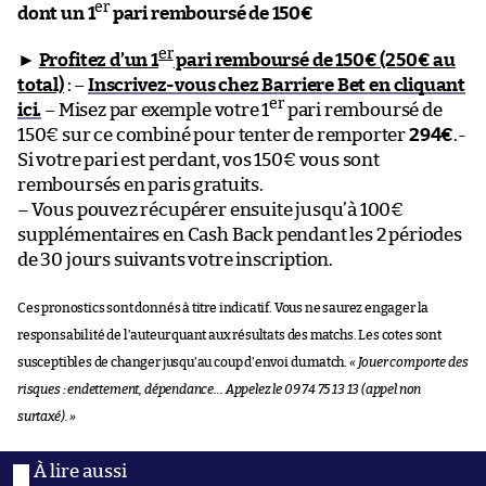
er
dont un 1
pari remboursé de 150€
er
►
Profitez d’un 1
pari remboursé de 150€ (250€ au
total)
: –
Inscrivez-vous chez Barriere Bet en cliquant
er
ici.
– Misez par exemple votre 1
pari remboursé de
150€ sur ce combiné pour tenter de remporter
294€
.-
Si votre pari est perdant, vos 150€ vous sont
remboursés en paris gratuits.
– Vous pouvez récupérer ensuite jusqu’à 100€
supplémentaires en Cash Back pendant les 2 périodes
de 30 jours suivants votre inscription.
Ces pronostics sont donnés à titre indicatif. Vous ne saurez engager la
responsabilité de l’auteur quant aux résultats des matchs. Les cotes sont
susceptibles de changer jusqu’au coup d’envoi du match.
« Jouer comporte des
risques : endettement, dépendance… Appelez le 09 74 75 13 13 (appel non
surtaxé). »