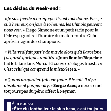
Les déclas du week-end :
«
Je suis fier de mon équipe. Ils ont tout donné. Puis je
suis heureux, on joue à 16 heures, les Chinois peuvent
nous voir
. » Diego Simeone et un petit tacle pour la
fédé espagnole et l’horaire du match contre Gijón
après la Ligue des champions.
«
Villarreal fait partie de ma vie alors qu’à Barcelone,
j’ai gardé quelques amitiés
. »
Juan Román Riquelme
fait le bilan dans
Marca
. Et couvre d’éloges Iniesta : «
C’est celui qui comprend le mieux le jeu
. »
«
Quand un gardien fait une faute, il le sait. Il n’y a
absolument pas penalty
. »
Sergio Asenjo
ne se remet
toujours pas du péno offert à Neymar.
« Être élu footballeur le plus beau, c’est toujours