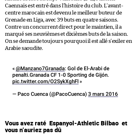
Caennais est entré dans l’histoire du club. L’avant-
centre marocain est devenu le meilleur buteur de
Grenade en Liga, avec 39 buts en quatre saisons.
Contre un concurrent direct pour le maintien, il a
marqué ses neuvièmes et dixièmes buts de la saison.
On se demande toujours pourquoi il est allé s’exiler en
Arabie saoudite.
«
@Manzano7Granada
: Gol de El-Arabi de
penalti.Granada CF 1-0 Sporting de Gijón.
pic.twitter.com/O2SykXghFl
»
— Paco Cuenca (@PacoCuenca)
3 mars 2016
Vous avez raté
Espanyol-Athletic Bilbao
et
vous n’auriez pas dû