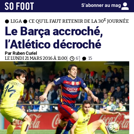
S’abonner au mag
E
LIGA
CE QU'IL FAUT RETENIR DE LA 30
JOURNÉE
Le Barça accroché,
l’Atlético décroché
Par Ruben Curiel
LE LUNDI 21 MARS 2016 À 11:00
6'
15