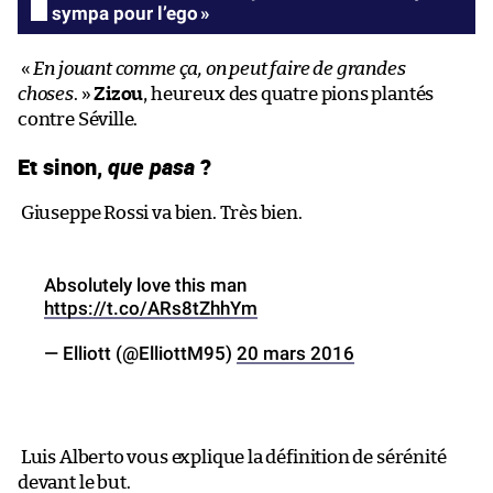
sympa pour l’ego »
«
En jouant comme ça, on peut faire de grandes
choses
. »
Zizou
, heureux des quatre pions plantés
contre Séville.
Et sinon,
que pasa
?
Giuseppe Rossi va bien. Très bien.
Absolutely love this man
https://t.co/ARs8tZhhYm
— Elliott (@ElliottM95)
20 mars 2016
Luis Alberto vous explique la définition de sérénité
devant le but.