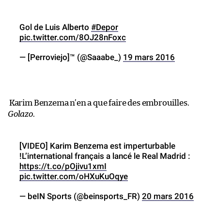
Gol de Luis Alberto
#Depor
pic.twitter.com/8OJ28nFoxc
— [Perroviejo]™ (@Saaabe_)
19 mars 2016
Karim Benzema n’en a que faire des embrouilles.
Golazo
.
[VIDEO] Karim Benzema est imperturbable
!L’international français a lancé le Real Madrid :
https://t.co/pOjivu1xmI
pic.twitter.com/oHXuKuOqye
— beIN Sports (@beinsports_FR)
20 mars 2016