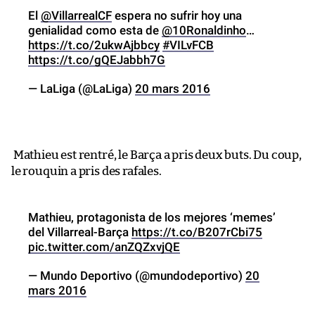
El
@VillarrealCF
espera no sufrir hoy una
genialidad como esta de
@10Ronaldinho
…
https://t.co/2ukwAjbbcy
#VILvFCB
https://t.co/gQEJabbh7G
— LaLiga (@LaLiga)
20 mars 2016
Mathieu est rentré, le Barça a pris deux buts. Du coup,
le rouquin a pris des rafales.
Mathieu, protagonista de los mejores ‘memes’
del Villarreal-Barça
https://t.co/B207rCbi75
pic.twitter.com/anZQZxvjQE
— Mundo Deportivo (@mundodeportivo)
20
mars 2016