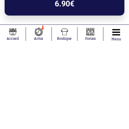
6.90€
0
Accueil
Actus
Boutique
Forum
Menu
Hier à 23:58
Le Maroc se débarrasse de l'Afrique
du Sud et se hisse en demi-finale
Hier à 23:40
Thomas Meunier charge Olivier
Létang à propos de sa non-
prolongation
Hier à 23:13
Rennes, Brest, Nice, Le Havre... Les
équipes françaises poursuivent leur
préparation