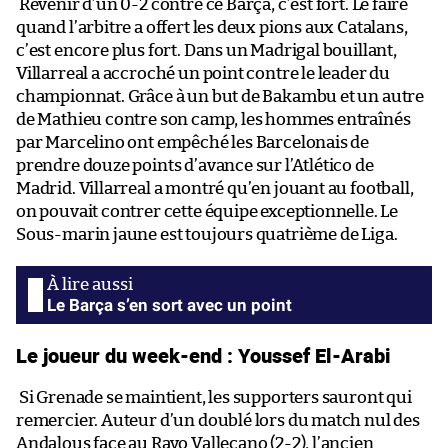
Revenir d’un 0-2 contre ce Barça, c’est fort. Le faire
quand l’arbitre a offert les deux pions aux Catalans,
c’est encore plus fort. Dans un Madrigal bouillant,
Villarreal a accroché un point contre le leader du
championnat. Grâce à un but de Bakambu et un autre
de Mathieu contre son camp, les hommes entraînés
par Marcelino ont empêché les Barcelonais de
prendre douze points d’avance sur l’Atlético de
Madrid. Villarreal a montré qu’en jouant au football,
on pouvait contrer cette équipe exceptionnelle. Le
Sous-marin jaune est toujours quatrième de Liga.
Le Barça s’en sort avec un point
Le joueur du week-end : Youssef El-Arabi
Si Grenade se maintient, les supporters sauront qui
remercier. Auteur d’un doublé lors du match nul des
Andalous face au Rayo Vallecano (2-2), l’ancien