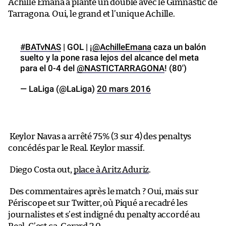
Achille Emana a planté un doublé avec le Gimnàstic de
Tarragona. Oui, le grand et l’unique Achille.
#BATvNAS
| GOL | ¡
@AchilleEmana
caza un balón
suelto y la pone rasa lejos del alcance del meta
para el 0-4 del
@NASTICTARRAGONA
! (80′)
— LaLiga (@LaLiga)
20 mars 2016
Keylor Navas a arrêté 75% (3 sur 4) des penaltys
concédés par le Real. Keylor massif.
Diego Costa out,
place à Aritz Aduriz
.
Des commentaires après le match ? Oui, mais sur
Périscope et sur Twitter, où Piqué a recadré les
journalistes et s’est indigné du penalty accordé au