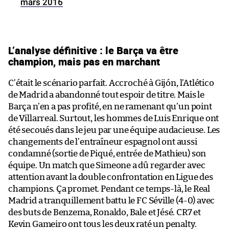
mars 2016
L’analyse définitive : le Barça va être
champion, mais pas en marchant
C’était le scénario parfait. Accroché à Gijón, l’Atlético
de Madrid a abandonné tout espoir de titre. Mais le
Barça n’en a pas profité, en ne ramenant qu’un point
de Villarreal. Surtout, les hommes de Luis Enrique ont
été secoués dans le jeu par une équipe audacieuse. Les
changements de l’entraîneur espagnol ont aussi
condamné (sortie de Piqué, entrée de Mathieu) son
équipe. Un match que Simeone a dû regarder avec
attention avant la double confrontation en Ligue des
champions. Ça promet. Pendant ce temps-là, le Real
Madrid a tranquillement battu le FC Séville (4-0) avec
des buts de Benzema, Ronaldo, Bale et Jésé. CR7 et
Kevin Gameiro ont tous les deux raté un penalty.