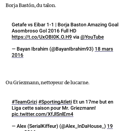
Borja Bastón, du talon.
Getafe vs Eibar 1-1 | Borja Baston Amazing Goal
Asombroso Gol 2016 Full HD
https://t.co/UxOBI0K.O.H9
via
@YouTube
— Bayan Ibrahim (@BayanIbrahim93)
18 mars
2016
Ou Griezmann, nettoyeur de lucarne.
#TeamGrizi
#SportingAtleti
Et un 17me but en
Liga cette saison pour Mr. Griezmann!
pic.twitter.com/XfJlSnlEm4
— Alex (SerialKiffeur) (@Alex_InDaHouse_)
19