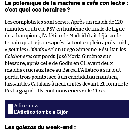
La polémique de la machine à
café con leche
:
c’est quoi ces horaires ?
Les complotistes sont servis. Après un match de 120
minutes contre le PSV en huitième de finale de Ligue
des champions, l’Atlético de Madrid était déjà sur le
terrain quatre jours après. Le tout en plein après-midi,
«
pour les Chinois
» selon Diego Simeone. Résultat, les
Colchoneros
ont perdu José María Giménez sur
blessure, après celle de Godín en C1, avant deux
matchs cruciaux face au Barça. L’Atlético a surtout
perdu trois points face à un candidat au maintien,
laissant les Catalans à neuf unités devant. Et comme le
Real a gagné… Ils vont nous énerver le
Cholo
.
L’Atlético tombe à Gijón
Les
golazos
du week-end :