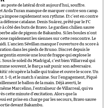
au poste de latéral droit aujourd’hui, souffre.
 et Arda Turan manque de marquer contre son camp.
rça impose rapidement son rythme. Et c’est en contre
a défense catalane. Denis Suárez, prêté par le FC
e à côté des buts de Bravo. Le gardien chilien sauve
erbe aile de pigeon de Bakambu. Si les boules n’ont
ć pose rapidement les siennes sur cette rencontre. Le
midi. L’ancien Sévillan manque l’ouverture du score à
ration dans les pieds de Bruno. Discret depuis le
e argentin envoie une lourde frappe qui explose le
 Sous le soleil du Madrigal, c’est bien Villarreal qui
me souvent, le Barça sait punir son adversaire.
tić récupère la balle qui traîne et ouvre le score. Un
t. 1-0, et le match s’anime. Sur l’engagement, Piqué
llement le ballon de la main. Déjà averti, le
même Marcelino, l’entraîneur de Villarreal, qui va
ès cette minute d’excitation. Alors que la
essi est prise en charge par les secours, Bravo sauve
 sortie devant Bakambu.