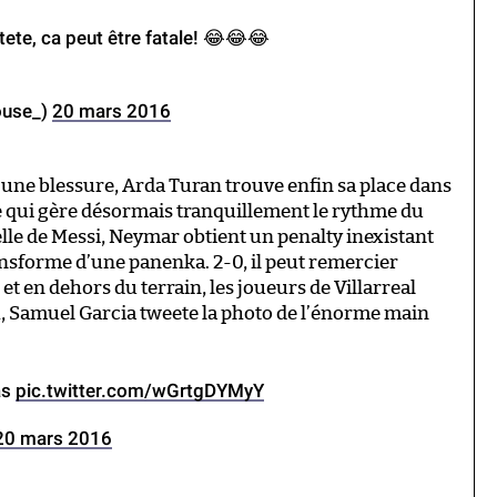
tete, ca peut être fatale! 😂😂😂
ouse_)
20 mars 2016
r une blessure, Arda Turan trouve enfin sa place dans
e qui gère désormais tranquillement le rythme du
le de Messi, Neymar obtient un penalty inexistant
ansforme d’une panenka. 2-0, il peut remercier
 et en dehors du terrain, les joueurs de Villarreal
, Samuel Garcia tweete la photo de l’énorme main
as
pic.twitter.com/wGrtgDYMyY
20 mars 2016