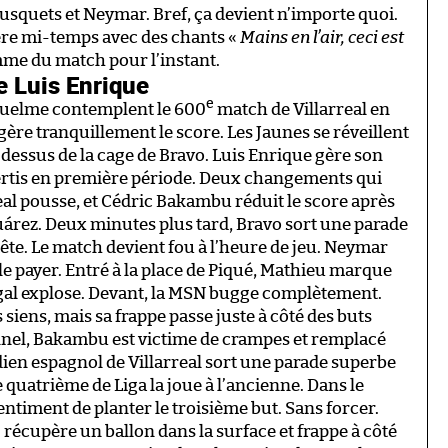
Busquets et Neymar. Bref, ça devient n’importe quoi.
ière mi-temps avec des chants «
Mains en l’air, ceci est
omme du match pour l’instant.
 Luis Enrique
e
iquelme contemplent le 600
match de Villarreal en
 gère tranquillement le score. Les Jaunes se réveillent
dessus de la cage de Bravo. Luis Enrique gère son
avertis en première période. Deux changements qui
eal pousse, et Cédric Bakambu réduit le score après
uárez. Deux minutes plus tard, Bravo sort une parade
ête. Le match devient fou à l’heure de jeu. Neymar
te le payer. Entré à la place de Piqué, Mathieu marque
igal explose. Devant, la MSN bugge complètement.
 siens, mais sa frappe passe juste à côté des buts
nnel, Bakambu est victime de crampes et remplacé
ardien espagnol de Villarreal sort une parade superbe
e quatrième de Liga la joue à l’ancienne. Dans le
entiment de planter le troisième but. Sans forcer.
écupère un ballon dans la surface et frappe à côté