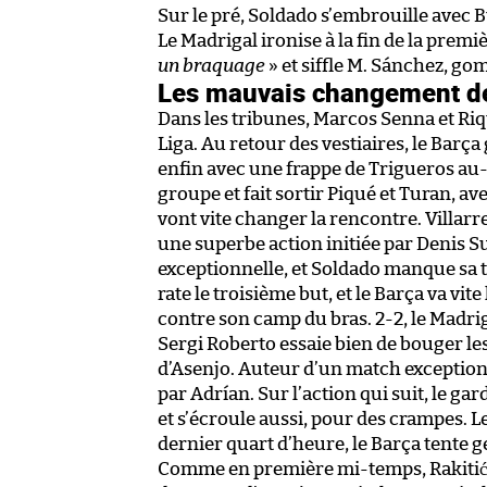
Sur le pré, Soldado s’embrouille avec 
Le Madrigal ironise à la fin de la prem
un braquage
» et siffle M. Sánchez, g
Les mauvais changement de
Dans les tribunes, Marcos Senna et R
Liga. Au retour des vestiaires, le Barça
enfin avec une frappe de Trigueros au-
groupe et fait sortir Piqué et Turan, 
vont vite changer la rencontre. Villarr
une superbe action initiée par Denis S
exceptionnelle, et Soldado manque sa t
rate le troisième but, et le Barça va vi
contre son camp du bras. 2-2, le Madr
Sergi Roberto essaie bien de bouger les
d’Asenjo. Auteur d’un match exceptio
par Adrían. Sur l’action qui suit, le g
et s’écroule aussi, pour des crampes. L
dernier quart d’heure, le Barça tente g
Comme en première mi-temps, Rakitić r