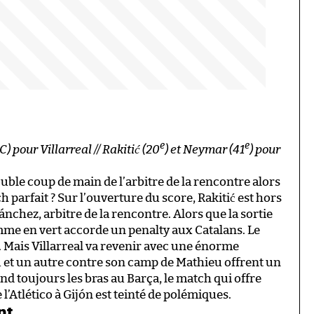
e
e
e
) pour Villarreal // Rakitić (20
) et Neymar (41
) pour
uble coup de main de l’arbitre de la rencontre alors
h parfait ? Sur l’ouverture du score, Rakitić est hors
ánchez, arbitre de la rencontre. Alors que la sortie
mme en vert accorde un penalty aux Catalans. Le
 Mais Villarreal va revenir avec une énorme
et un autre contre son camp de Mathieu offrent un
tend toujours les bras au Barça, le match qui offre
 l’Atlético à Gijón est teinté de polémiques.
nt