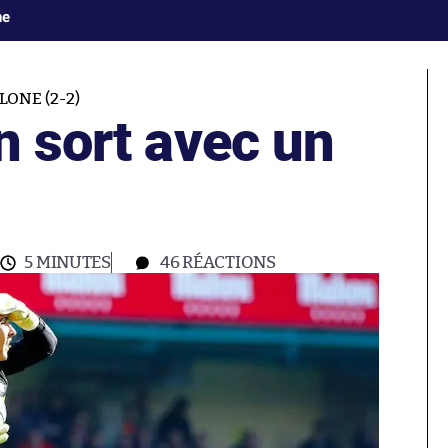
ne
ONE (2-2)
n sort avec un
5 MINUTES
46
RÉACTIONS