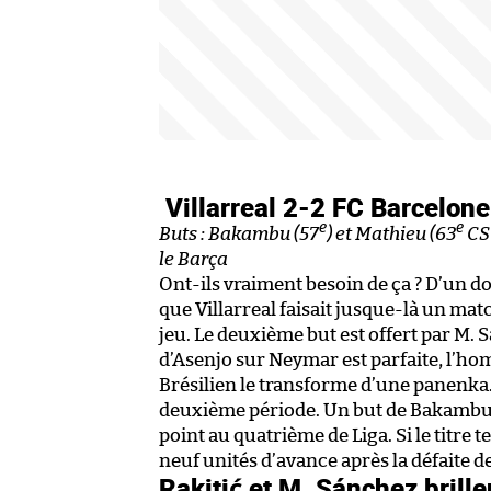
Villarreal 2-2 FC Barcelon
e
e
Buts : Bakambu (57
) et Mathieu (63
CSC
le Barça
Ont-ils vraiment besoin de ça ? D’un do
que Villarreal faisait jusque-là un matc
jeu. Le deuxième but est offert par M. S
d’Asenjo sur Neymar est parfaite, l’ho
Brésilien le transforme d’une panenka.
deuxième période. Un but de Bakambu 
point au quatrième de Liga. Si le titre 
neuf unités d’avance après la défaite de
Rakitić et M. Sánchez brille