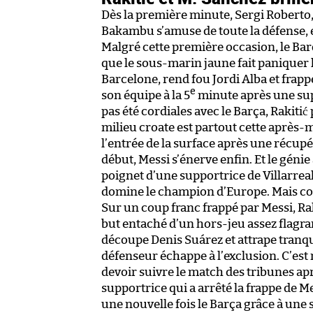
Dès la première minute, Sergi Roberto, 
Bakambu s’amuse de toute la défense,
Malgré cette première occasion, le Ba
que le sous-marin jaune fait paniquer l
Barcelone, rend fou Jordi Alba et frapp
e
son équipe à la 5
minute après une sup
pas été cordiales avec le Barça, Rakiti
milieu croate est partout cette après-
l’entrée de la surface après une récupé
début, Messi s’énerve enfin. Et le géni
poignet d’une supportrice de Villarreal.
domine le champion d’Europe. Mais com
Sur un coup franc frappé par Messi, Raki
but entaché d’un hors-jeu assez flagran
découpe Denis Suárez et attrape tranqui
défenseur échappe à l’exclusion. C’est 
devoir suivre le match des tribunes apr
supportrice qui a arrêté la frappe de M
une nouvelle fois le Barça grâce à une