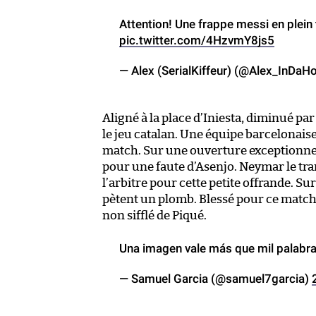
Attention! Une frappe messi en plein 
pic.twitter.com/4HzvmY8js5
— Alex (SerialKiffeur) (@Alex_InDaH
Aligné à la place d’Iniesta, diminué pa
le jeu catalan. Une équipe barcelonais
match. Sur une ouverture exceptionnel
pour une faute d’Asenjo. Neymar le tr
l’arbitre pour cette petite offrande. Sur
pètent un plomb. Blessé pour ce match
non sifflé de Piqué.
Una imagen vale más que mil palabr
— Samuel Garcia (@samuel7garcia)