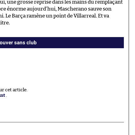
 lui, une grosse reprise dans les mains du remplaçant
core énorme aujourd’hui, Mascherano sauve son
ni. Le Barça ramène un point de Villarreal. Et va
itre.
rouver sans club
 cet article.
ant
.