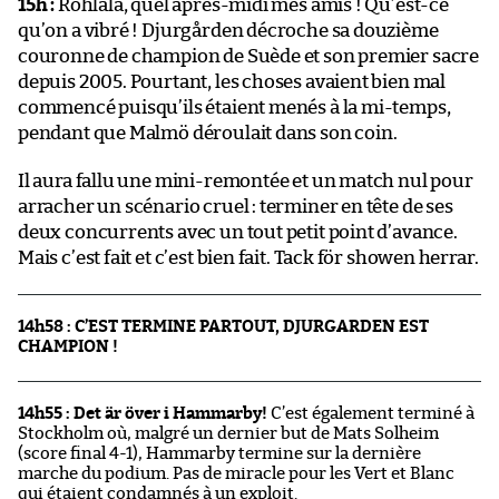
15h :
Rohlala, quel après-midi mes amis ! Qu’est-ce
qu’on a vibré ! Djurgården décroche sa douzième
couronne de champion de Suède et son premier sacre
depuis 2005. Pourtant, les choses avaient bien mal
commencé puisqu’ils étaient menés à la mi-temps,
pendant que Malmö déroulait dans son coin.
Il aura fallu une mini-remontée et un match nul pour
arracher un scénario cruel : terminer en tête de ses
deux concurrents avec un tout petit point d’avance.
Mais c’est fait et c’est bien fait. Tack för showen herrar.
14h58 : C’EST TERMINE PARTOUT, DJURGARDEN EST
CHAMPION !
14h55 : Det är över i Hammarby!
C’est également terminé à
Stockholm où, malgré un dernier but de Mats Solheim
(score final 4-1), Hammarby termine sur la dernière
marche du podium. Pas de miracle pour les Vert et Blanc
qui étaient condamnés à un exploit.