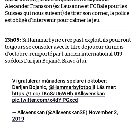
Alexander Fransson (ex Lausanne et FC Bâle pour les
Suisses qui nous suivent) de tirer son corner, la police
est obligé d’intervenir pour calmer le jeu.
13h05 :
Si Hammarby ne crée pas l’exploit, ils pourront
toujours se consoler avec le titre de joueur du mois
d’octobre, remporté par l’ancien international U19
suédois Darijan Bojanić. Bravo à lui.
Vi gratulerar månadens spelare i oktober:
Darijan Bojanic,
@Hammarbyfotboll
! Läs mer:
https://t.co/TKcSaU6WHb
#Allsvenskan
pic.twitter.com/x4dYlPGxcd
— Allsvenskan (@AllsvenskanSE)
November 2,
2019