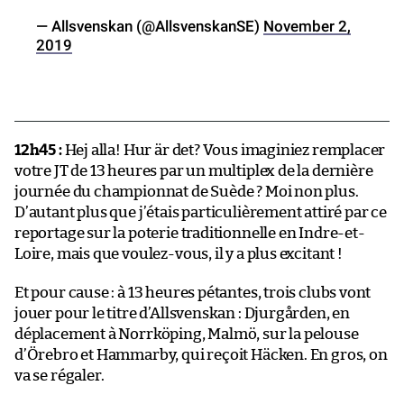
— Allsvenskan (@AllsvenskanSE)
November 2,
2019
12h45 :
Hej alla! Hur är det? Vous imaginiez remplacer
votre JT de 13 heures par un multiplex de la dernière
journée du championnat de Suède ? Moi non plus.
D’autant plus que j’étais particulièrement attiré par ce
reportage sur la poterie traditionnelle en Indre-et-
Loire, mais que voulez-vous, il y a plus excitant !
Et pour cause : à 13 heures pétantes, trois clubs vont
jouer pour le titre d’Allsvenskan : Djurgården, en
déplacement à Norrköping, Malmö, sur la pelouse
d’Örebro et Hammarby, qui reçoit Häcken. En gros, on
va se régaler.