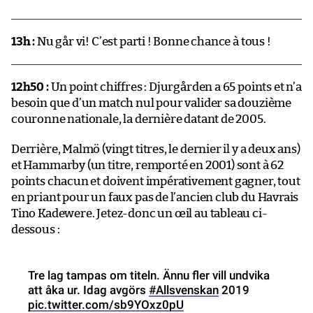
13h :
Nu går vi! C’est parti ! Bonne chance à tous !
12h50 :
Un point chiffres : Djurgården a 65 points et n’a
besoin que d’un match nul pour valider sa douzième
couronne nationale, la dernière datant de 2005.
Derrière, Malmö (vingt titres, le dernier il y a deux ans)
et Hammarby (un titre, remporté en 2001) sont à 62
points chacun et doivent impérativement gagner, tout
en priant pour un faux pas de l’ancien club du Havrais
Tino Kadewere. Jetez-donc un œil au tableau ci-
dessous :
Tre lag tampas om titeln. Ännu fler vill undvika
att åka ur. Idag avgörs
#Allsvenskan
2019
pic.twitter.com/sb9YOxz0pU