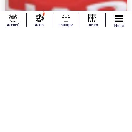
2
Accueil
Actus
Boutique
Forum
Menu
BOUTIQUE SO - MAGAZINES
So Foot spécial David Beckham
à partir de
5.50€
Aujourd'hui à 0:48