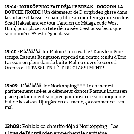
13h14 : NORKÖPPING FAIT DÉJA LE BREAK ! OOOOOH LA
DOUCHE FROIDE !
Un défenseur de Djurgården glisse dans
la surface et laisse le champ libre au monténégrino-suédois
Sead Haksabanovic (oui, l’ancien de Málaga et de West
Ham) pour placer sa tête décroisée. C’est aussi beau que
son numéro 99 est dégueulasse.
13h10 :
Mååååååål för Malmö ! Incroyable ! Dans le même
temps, Rasmus Bengtsson reprend un centre tendu d’Eric
Larsson en plein dans la boîte. Malmö ouvre le score à
Örebro et REPASSE EN TÊTE DU CLASSEMENT !
13h09 :
Mååååååål för Norköpping!!!!!! Le corner est
parfaitement tiré et le défenseur danois Rasmus Lauritsen
place parfaitement son pied pour inscrire son cinquième
but de la saison. Djurgården est mené, ça commence très
mal.
13h08 :
Rohlala ça chauffe déjà à Norköpping ! Les
ultras de Djurgården empêchent le capitaine