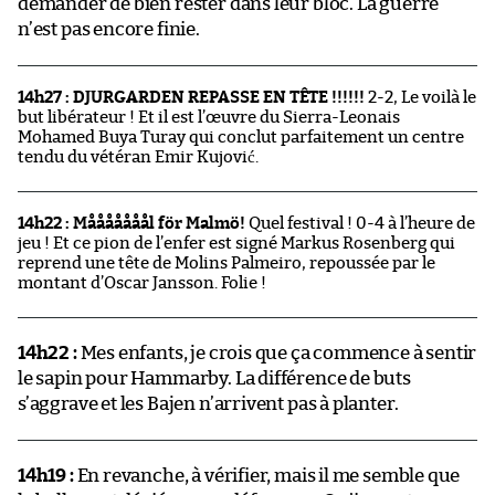
demander de bien rester dans leur bloc. La guerre
n’est pas encore finie.
14h27 : DJURGARDEN REPASSE EN TÊTE !!!!!!
2-2, Le voilà le
but libérateur ! Et il est l’œuvre du Sierra-Leonais
Mohamed Buya Turay qui conclut parfaitement un centre
tendu du vétéran Emir Kujović.
14h22 : Mååååååål för Malmö!
Quel festival ! 0-4 à l’heure de
jeu ! Et ce pion de l’enfer est signé Markus Rosenberg qui
reprend une tête de Molins Palmeiro, repoussée par le
montant d’Oscar Jansson. Folie !
14h22 :
Mes enfants, je crois que ça commence à sentir
le sapin pour Hammarby. La différence de buts
s’aggrave et les Bajen n’arrivent pas à planter.
14h19 :
En revanche, à vérifier, mais il me semble que