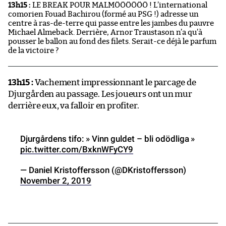
13h15 :
LE BREAK POUR MALMÖÖÖÖÖÖ ! L’international
comorien Fouad Bachirou (formé au PSG !) adresse un
centre à ras-de-terre qui passe entre les jambes du pauvre
Michael Almeback. Derrière, Arnor Traustason n’a qu’à
pousser le ballon au fond des filets. Serait-ce déjà le parfum
de la victoire ?
13h15 :
Vachement impressionnant le parcage de
Djurgården au passage. Les joueurs ont un mur
derrière eux, va falloir en profiter.
Djurgårdens tifo: » Vinn guldet – bli odödliga »
pic.twitter.com/BxknWFyCY9
— Daniel Kristoffersson (@DKristoffersson)
November 2, 2019