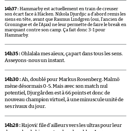
14h37 :
Hammarby est actuellement en train de creuser
son écart face à Häcken. Nikola Djurdjic a d’abord remis les
siens en tête, avant que Rasmus Lindgren (oui, l’ancien de
Groningue et de l’Ajax) ne leur permette de faire le break en
marquant contre son camp. Ça fait donc 3-1 pour
Hammarby.
14h35 :
Ohlalala mes aïeux, ça part dans tous les sens.
Asseyons-nous un instant.
14h30 :
Ah, doublé pour Markus Rosenberg. Malmö
mène désormais 0-5. Mais avec son match nul
potentiel, Djurgården est à 66 points et donc de
nouveau champion virtuel, à une minuscule unité de
ses rivaux du jour.
14h28 :
Kujović file d’ailleurs vers les ultras pour leur