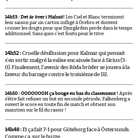
14h53 : Det är över i Malmö!
Les Ciel et Blanc terminent
leur saison par un carton infligé à Örebro et doivent
croiser les doigts pour que Djurgården perde dans le temps
additionnel. Sans quoi c’est foutu pour le titre.
14h52 :
Cruelle désillusion pour Kalmar qui pensait
s’en sortir malgré la valise encaissée face à Sirius (3-
0). Finalement, l’avenir des Röda bröder se jouera à la
faveur du barrage contre le troisième de D2.
14h50 : OOOOOOOH ça bouge en bas du classement !
Après
s’être fait refuser un but en seconde période, Falkenberg a
ouvert le score en toute fin de match et obtient son
maintien sur le fil du rasoir !
14h48 :
Et ça fait 7-1 pour Göteborg face à Östersunds.
Comme ça, sur le buzze.