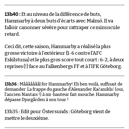
13h40 :
Et au niveau de la différence de buts,
Hammarby à deux buts d’écarts avec Malmö. Il va
falloir canonner sévère pour rattraper ce minuscule
retard.
Ceci dit, cette saison, Hammarby a réalisé la plus
grosse victoire à l’extérieur (1-6 contre l’AFC
Eskilstuna) et le plus gros score tout court : 6-2, à deux
reprises (!) face au Falkenbergs FF et à l’IFK Göteborg.
13h36 :
Mååååååål för Hammarby! Eh ben voilà, suffisait de
demander. La frappe du gauche d’Alexander Kačaniklić (oui,
l’ancien Nantais !) à mi-hauteur fait mouche. Hammarby
dépasse Djurgården à son tour !
13h35 : Edit pour Östersunds : Göteborg vient de
mettre le deuxième.