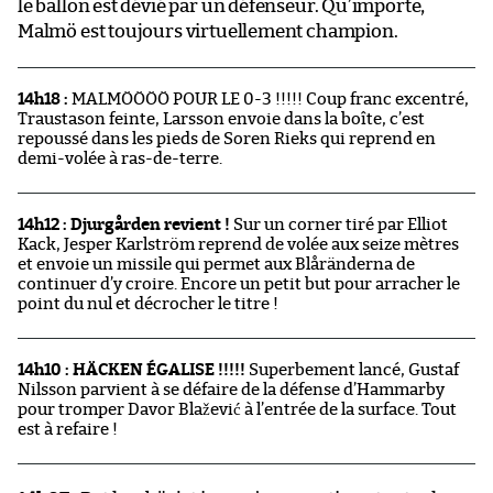
le ballon est dévié par un défenseur. Qu’importe,
Malmö est toujours virtuellement champion.
14h18 :
MALMÖÖÖÖ POUR LE 0-3 !!!!! Coup franc excentré,
Traustason feinte, Larsson envoie dans la boîte, c’est
repoussé dans les pieds de Soren Rieks qui reprend en
demi-volée à ras-de-terre.
14h12 : Djurgården revient !
Sur un corner tiré par Elliot
Kack, Jesper Karlström reprend de volée aux seize mètres
et envoie un missile qui permet aux Blåränderna de
continuer d’y croire. Encore un petit but pour arracher le
point du nul et décrocher le titre !
14h10 : HÄCKEN ÉGALISE !!!!!
Superbement lancé, Gustaf
Nilsson parvient à se défaire de la défense d’Hammarby
pour tromper Davor Blažević à l’entrée de la surface. Tout
est à refaire !