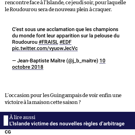
rencontre face à l’Islande, ce jeudi soir, pour laquelle
le Roudourou sera de nouveau plein à craquer.
C’est sous une acclamation que les champions
du monde font leur apparition sur la pelouse du
Roudourou
#FRAISL
#EDF
pic.twitter.com/vyuowJecVc
— Jean-Baptiste Maître (@j_b_maitre)
10
octobre 2018
L’occasion pour les Guingampais de voir enfin une
victoire à la maison cette saison ?
L’Islande victime des nouvelles règles d’arbitrage
CG