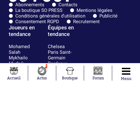
Abonnements
Contacts
La boutique SO PRESS
Mentions légales
Conditions générales d'utilisation
Publicité
Consentement RGPD
Recrutement
Joueurs en
Équipes en
tendance
tendance
Mohamed
Chelsea
Salah
Paris Saint-
Mykhailo
Germain
Mudryk
Bordeaux
0
Neymar
Olympique
Khalis Merah
lyonnais
Accueil
Actus
Boutique
Forum
Menu
Loïs Openda
FIFA
Moussa
Real Madrid
Niakhaté
RC Strasbourg
Nicolás
AC Milan
Tagliafico
France
Pavel Šulc
RC Lens
Josh Maja
Gauthier Hein