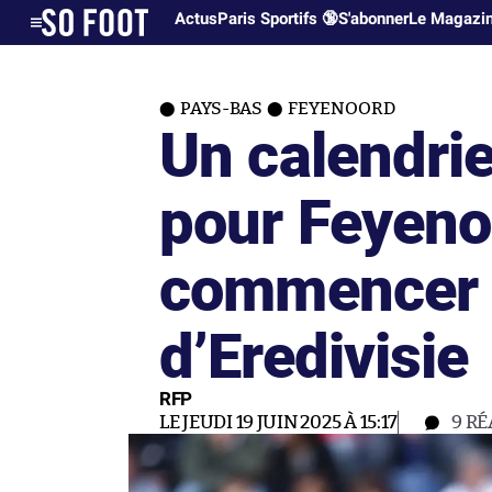
Actus
Paris Sportifs 🔞
S'abonner
Le Magazi
PAYS-BAS
FEYENOORD
Un calendrie
pour Feyeno
commencer l
d’Eredivisie
RFP
LE JEUDI 19 JUIN 2025 À 15:17
9
RÉ