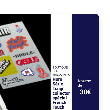
BOUTIQUE
SO -
MAGAZINES
Hors
à partir
Série
de
Tsugi
30€
collector
spécial
French
Touch