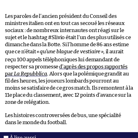
Les paroles de l’ancien président du Conseil des
ministres italien ont en tout cas secoué les réseaux
sociaux : de nombreux internautes ont réagi sur le
sujet et le hashtag #Slivio était l’un des plus utilisés ce
dimanche dans la Botte. Si l’homme de 86 ans estime
que ce n’était
«
qu’une blague de vestiaire
»,
il aurait
reçu 100 appels téléphoniques lui demandant de
respecter sa promesse
d’après des propos rapportés
par
La Repubblica
. Alors que la polémique grandit au
fil des heures, les joueurs lombards pourront au
moins se satisfaire de ce gros match. Ils remontent à la
11e place du classement, avec 12 points d’avance sur la
zone de relégation.
Les histoires controversées de bus, une spécialité
dans le monde du football.