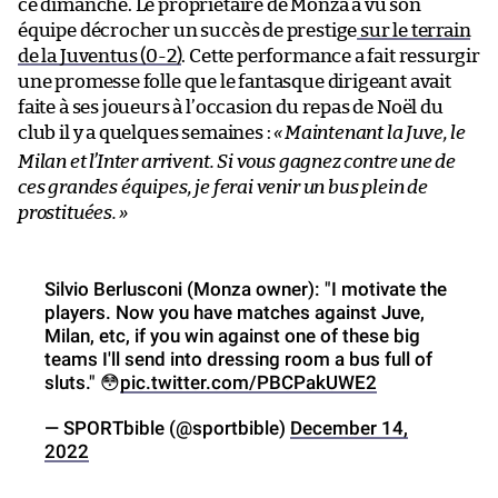
ce dimanche. Le propriétaire de Monza a vu son
équipe décrocher un succès de prestige
sur le terrain
de la Juventus (0-2)
. Cette performance a fait ressurgir
une promesse folle que le fantasque dirigeant avait
faite à ses joueurs à l’occasion du repas de Noël du
club il y a quelques semaines :
«
Maintenant la Juve, le
Milan et l’Inter arrivent. Si vous gagnez contre une de
ces grandes équipes, je ferai venir un bus plein de
prostituées.
»
Silvio Berlusconi (Monza owner): "I motivate the
players. Now you have matches against Juve,
Milan, etc, if you win against one of these big
teams I'll send into dressing room a bus full of
sluts." 😳
pic.twitter.com/PBCPakUWE2
— SPORTbible (@sportbible)
December 14,
2022