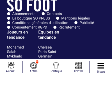
Abonnements
Contacts
La boutique SO PRESS
Mentions légales
Conditions générales d'utilisation
Publicité
Consentement RGPD
Recrutement
Joueurs en
Équipes en
tendance
tendance
Mohamed
Chelsea
Salah
Paris Saint-
Mykhailo
Germain
Mudryk
Bordeaux
10
Neymar
Olympique
Khalis Merah
lyonnais
Accueil
Actus
Boutique
Forum
Menu
Loïs Openda
FIFA
Moussa
Real Madrid
Niakhaté
RC Strasbourg
Nicolás
AC Milan
Tagliafico
France
Pavel Šulc
RC Lens
Josh Maja
Gauthier Hein