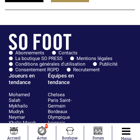
Abonnements
Contacts
La boutique SO PRESS
Mentions légales
Conditions générales d'utilisation
Publicité
Consentement RGPD
Recrutement
Joueurs en
Équipes en
tendance
tendance
Mohamed
Chelsea
Salah
Paris Saint-
Mykhailo
Germain
Mudryk
Bordeaux
Neymar
Olympique
Khalis Merah
lyonnais
10
Loïs Openda
FIFA
Moussa
Real Madrid
Accueil
Actus
Boutique
Forum
Niakhaté
RC Strasbourg
Menu