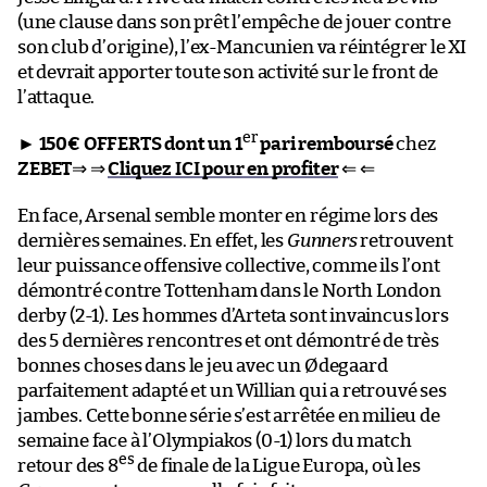
(une clause dans son prêt l’empêche de jouer contre
son club d’origine), l’ex-Mancunien va réintégrer le XI
et devrait apporter toute son activité sur le front de
l’attaque.
er
►
150€ OFFERTS dont un 1
pari remboursé
chez
ZEBET
⇒ ⇒
Cliquez ICI pour en profiter
⇐ ⇐
En face, Arsenal semble monter en régime lors des
dernières semaines. En effet, les
Gunners
retrouvent
leur puissance offensive collective, comme ils l’ont
démontré contre Tottenham dans le North London
derby (2-1). Les hommes d’Arteta sont invaincus lors
des 5 dernières rencontres et ont démontré de très
bonnes choses dans le jeu avec un Ødegaard
parfaitement adapté et un Willian qui a retrouvé ses
jambes. Cette bonne série s’est arrêtée en milieu de
semaine face à l’Olympiakos (0-1) lors du match
es
retour des 8
de finale de la Ligue Europa, où les