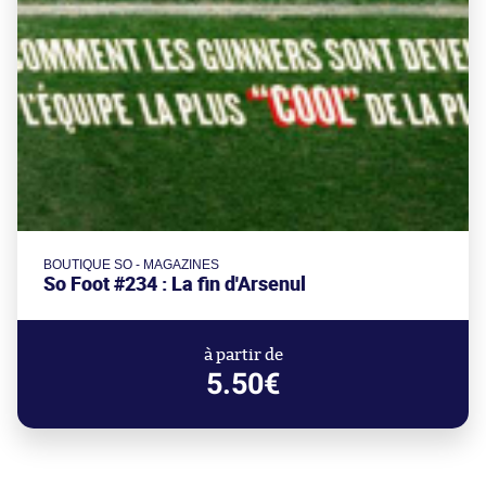
BOUTIQUE SO - MAGAZINES
So Foot #234 : La fin d'Arsenul
à partir de
5.50€