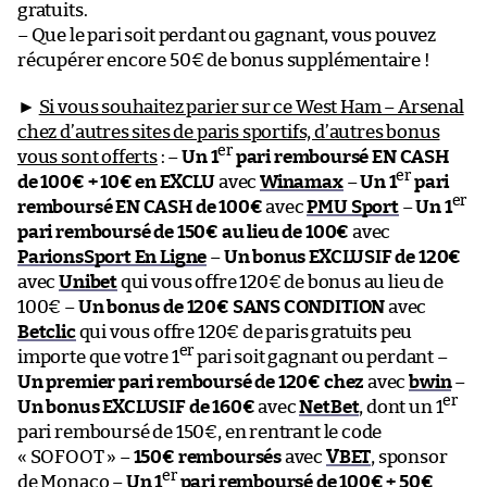
gratuits.
– Que le pari soit perdant ou gagnant, vous pouvez
récupérer encore 50€ de bonus supplémentaire !
►
Si vous souhaitez parier sur ce West Ham – Arsenal
chez d’autres sites de paris sportifs, d’autres bonus
er
vous sont offerts
: –
Un 1
pari remboursé EN CASH
er
de 100€ + 10€ en EXCLU
avec
Winamax
–
Un 1
pari
er
remboursé EN CASH de 100€
avec
PMU Sport
–
Un 1
pari remboursé de 150€ au lieu de 100€
avec
ParionsSport En Ligne
–
Un bonus EXCLUSIF de 120€
avec
Unibet
qui vous offre 120€ de bonus au lieu de
100€ –
Un bonus de 120€ SANS CONDITION
avec
Betclic
qui vous offre 120€ de paris gratuits peu
er
importe que votre 1
pari soit gagnant ou perdant –
Un premier pari remboursé de 120€ chez
avec
bwin
–
er
Un bonus EXCLUSIF de 160€
avec
NetBet
, dont un 1
pari remboursé de 150€, en rentrant le code
« SOFOOT » –
150€ remboursés
avec
VBET
, sponsor
er
de Monaco –
Un 1
pari remboursé de 100€ + 50€