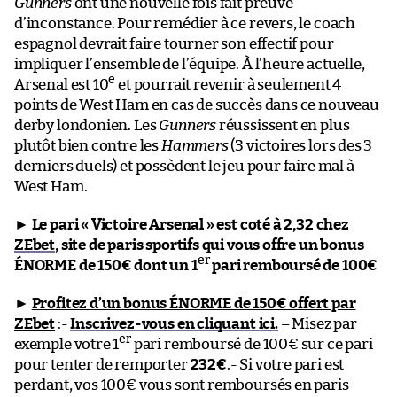
Gunners
ont une nouvelle fois fait preuve
d’inconstance. Pour remédier à ce revers, le coach
espagnol devrait faire tourner son effectif pour
impliquer l’ensemble de l’équipe. À l’heure actuelle,
e
Arsenal est 10
et pourrait revenir à seulement 4
points de West Ham en cas de succès dans ce nouveau
derby londonien. Les
Gunners
réussissent en plus
plutôt bien contre les
Hammers
(3 victoires lors des 3
derniers duels) et possèdent le jeu pour faire mal à
West Ham.
►
Le pari « Victoire Arsenal » est coté à 2,32 chez
ZEbet
, site de paris sportifs qui vous offre un bonus
er
ÉNORME de 150€ dont un 1
pari remboursé de 100€
►
Profitez d’un bonus ÉNORME de 150€ offert par
ZEbet
:-
Inscrivez-vous en cliquant ici.
– Misez par
er
exemple votre 1
pari remboursé de 100€ sur ce pari
pour tenter de remporter
232€
.- Si votre pari est
perdant, vos 100€ vous sont remboursés en paris