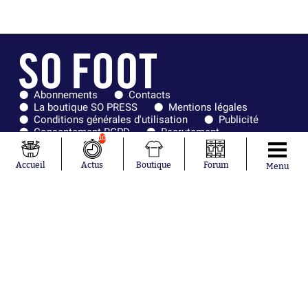
Abonnements
Contacts
La boutique SO PRESS
Mentions légales
Conditions générales d'utilisation
Publicité
Consentement RGPD
Recrutement
10
Joueurs en
Équipes en
tendance
tendance
Accueil
Actus
Boutique
Forum
Menu
Mohamed
Chelsea
Salah
Paris Saint-
Mykhailo
Germain
Mudryk
Bordeaux
Neymar
Olympique
Khalis Merah
lyonnais
Loïs Openda
FIFA
Moussa
Real Madrid
Niakhaté
RC Strasbourg
Nicolás
AC Milan