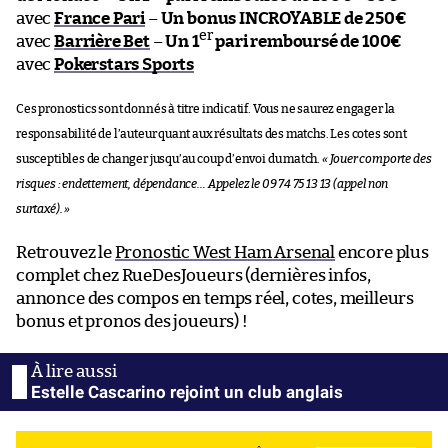
avec
France Pari
–
Un bonus INCROYABLE de 250€
er
avec
Barrière Bet
–
Un 1
pari remboursé de 100€
avec
Pokerstars Sports
Ces pronostics sont donnés à titre indicatif. Vous ne saurez engager la
responsabilité de l’auteur quant aux résultats des matchs. Les cotes sont
susceptibles de changer jusqu’au coup d’envoi du match.
« Jouer comporte des
risques : endettement, dépendance… Appelez le 09 74 75 13 13 (appel non
surtaxé). »
Retrouvez le
Pronostic West Ham Arsenal
encore plus
complet chez RueDesJoueurs (dernières infos,
annonce des compos en temps réel, cotes, meilleurs
bonus et pronos des joueurs) !
Estelle Cascarino rejoint un club anglais