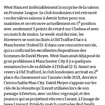
West Ham est indéniablement la surprise de la saison
en Premier League. Le club londonien s’est retrouvé
ces dernières saisons à devoir lutter pour son
e
maintien et se retrouve actuellement en 5
position
avec seulement 3 points de retard sur Chelsea et avec
un match de moins. Le week-end dernier, les
Hammers
se sont inclinés à Old Trafford face à
Manchester United (0-1) dans une rencontre serrée,
qui a confirmé les excellentes dispositions des
hommes de David Moyes. West Ham avait déjà posé de
gros problèmes à Manchester City il y a quelques
semaines lors de sa défaite à l’Etihad (2-1). Avant son
e
revers à Old Trafford, le club londonien arrivait en 2
place du classement sur l’année civile 2021, derrière
l’intouchable Man City. David Moyes s’appuie sur les
clés de la réussite qu’il avait utilisées lors de son
passage à Everton, avec un bloc regroupé, et des
joueurs qui se projettent vite vers l’avant, à l’image de
Jesse Lingard. Privé du match contre les
Red Devils