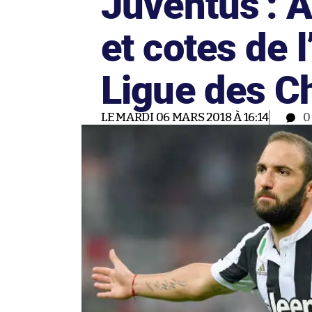
Juventus : 
et cotes de l
Ligue des 
LE MARDI 06 MARS 2018 À 16:14