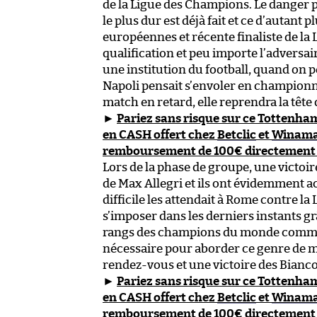
de la Ligue des Champions. Le danger 
le plus dur est déjà fait et ce d’autant
européennes et récente finaliste de la 
qualification et peu importe l’adversaire
une institution du football, quand on pe
Napoli pensait s’envoler en championna
match en retard, elle reprendra la tête 
►
Pariez sans risque sur ce Tottenha
en CASH offert chez
Betclic
et
Winam
remboursement de 100€ directement 
Lors de la phase de groupe, une victoi
de Max Allegri et ils ont évidemment 
difficile les attendait à Rome contre la
s’imposer dans les derniers instants g
rangs des champions du monde comme 
nécessaire pour aborder ce genre de ma
rendez-vous et une victoire des Bianc
►
Pariez sans risque sur ce Tottenha
en CASH offert chez
Betclic
et
Winam
remboursement de 100€ directement 