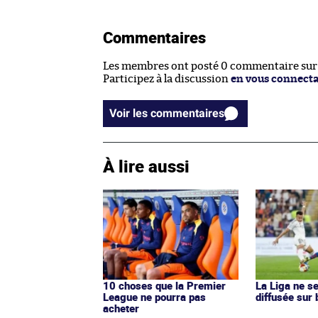
Commentaires
Les membres ont posté 0 commentaire sur c
Participez à la discussion
en vous connect
Voir les commentaires
À lire aussi
10 choses que la Premier
La Liga ne s
League ne pourra pas
diffusée sur
acheter