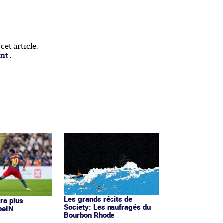
et article.
ant
.
Les grands récits de
era plus
Society: Les naufragés du
 beIN
Bourbon Rhode