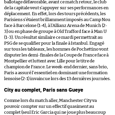
ballotage défavorable, avant ce match retour, le club
de la capitale veut s’appuyer sur ses performances en
déplacement. En effet, lors des tours précédents, les
Parisiens s’étaient brillamment imposés au Camp Nou
face à Barcelone (1-4), à l’Allianz Arena de Munich (2-
3) ou en phase de groupe à Old Trafford face à Man U
(1-3). Un résultat similaire ce mardi permettrait au
PSG de se qualifier pour la finale à Istanbul. Engagé
sur tous les tableaux, les hommes de Pochettino vont
disputer les demi-finales de la Coupe de France face à
Montpellier et luttent avec Lille pour le titre de
champion de France. Le week-end dernier, sans brio,
Paris a assuré l’essentiel en dominant une formation
lensoise (2-1) invaincue lors des 13 dernières journées.
City au complet, Paris sans Gueye
Comme lors du match aller, Manchester City va
pouvoir compter sur un effectif quasiment au
complet (seul Eric Garcia qui ne joue plus beaucoup