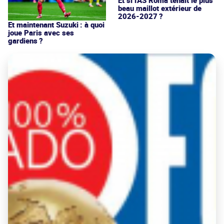
Et si l'AS Roma tenait le plus
beau maillot extérieur de
2026-2027 ?
Et maintenant Suzuki : à quoi
joue Paris avec ses
gardiens ?