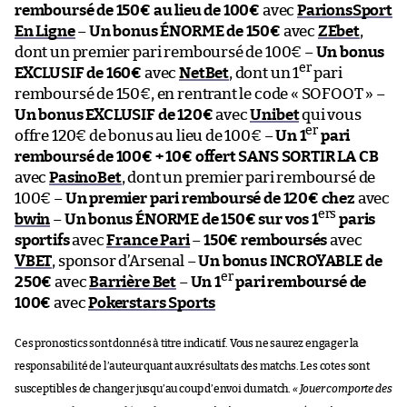
remboursé de 150€ au lieu de 100€
avec
ParionsSport
En Ligne
–
Un bonus ÉNORME de 150€
avec
ZEbet
,
dont un premier pari remboursé de 100€ –
Un bonus
er
EXCLUSIF de 160€
avec
NetBet
, dont un 1
pari
remboursé de 150€, en rentrant le code « SOFOOT » –
Un bonus EXCLUSIF de 120€
avec
Unibet
qui vous
er
offre 120€ de bonus au lieu de 100€ –
Un 1
pari
remboursé de 100€ + 10€ offert SANS SORTIR LA CB
avec
PasinoBet
, dont un premier pari remboursé de
100€ –
Un premier pari remboursé de 120€ chez
avec
ers
bwin
–
Un bonus ÉNORME de 150€ sur vos 1
paris
sportifs
avec
France Pari
–
150€ remboursés
avec
VBET
, sponsor d’Arsenal –
Un bonus INCROYABLE de
er
250€
avec
Barrière Bet
–
Un 1
pari remboursé de
100€
avec
Pokerstars Sports
Ces pronostics sont donnés à titre indicatif. Vous ne saurez engager la
responsabilité de l’auteur quant aux résultats des matchs. Les cotes sont
susceptibles de changer jusqu’au coup d’envoi du match.
« Jouer comporte des