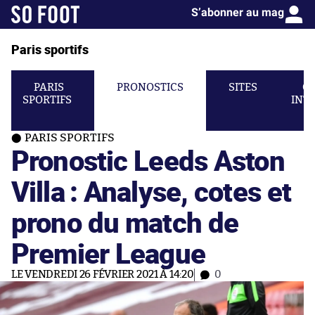
S’abonner au mag
Paris sportifs
PARIS
PRONOSTICS
SITES
C
SPORTIFS
INT
PARIS SPORTIFS
Pronostic Leeds Aston
Villa : Analyse, cotes et
prono du match de
Premier League
LE VENDREDI 26 FÉVRIER 2021 À 14:20
0