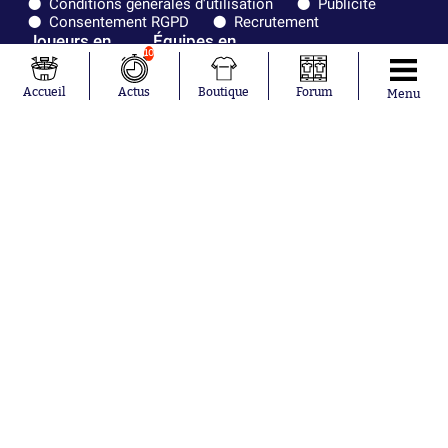
Conditions générales d'utilisation
Publicité
Consentement RGPD
Recrutement
Joueurs en
Équipes en
10
tendance
tendance
Accueil
Actus
Boutique
Forum
Menu
Mohamed
Chelsea
Salah
Paris Saint-
Mykhailo
Germain
Mudryk
Bordeaux
Neymar
Olympique
Khalis Merah
lyonnais
Loïs Openda
FIFA
Moussa
Real Madrid
Niakhaté
RC Strasbourg
Nicolás
AC Milan
Tagliafico
France
Pavel Šulc
RC Lens
Josh Maja
Gauthier Hein