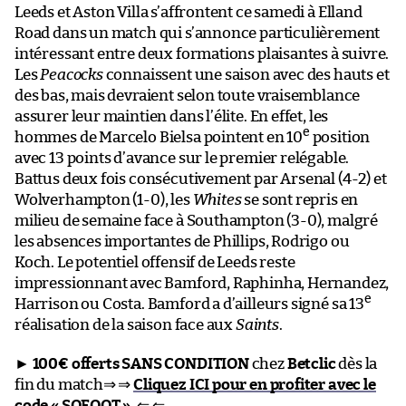
Leeds et Aston Villa s’affrontent ce samedi à Elland
Road dans un match qui s’annonce particulièrement
intéressant entre deux formations plaisantes à suivre.
Les
Peacocks
connaissent une saison avec des hauts et
des bas, mais devraient selon toute vraisemblance
assurer leur maintien dans l’élite. En effet, les
e
hommes de Marcelo Bielsa pointent en 10
position
avec 13 points d’avance sur le premier relégable.
Battus deux fois consécutivement par Arsenal (4-2) et
Wolverhampton (1-0), les
Whites
se sont repris en
milieu de semaine face à Southampton (3-0), malgré
les absences importantes de Phillips, Rodrigo ou
Koch. Le potentiel offensif de Leeds reste
impressionnant avec Bamford, Raphinha, Hernandez,
e
Harrison ou Costa. Bamford a d’ailleurs signé sa 13
réalisation de la saison face aux
Saints
.
►
100€ offerts SANS CONDITION
chez
Betclic
dès la
fin du match⇒ ⇒
Cliquez ICI pour en profiter avec le
code « SOFOOT ».
⇐ ⇐