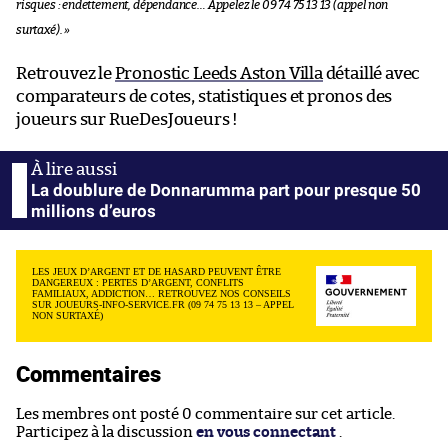
risques : endettement, dépendance… Appelez le 09 74 75 13 13 (appel non
surtaxé). »
Retrouvez le
Pronostic Leeds Aston Villa
détaillé avec
comparateurs de cotes, statistiques et pronos des
joueurs sur RueDesJoueurs !
La doublure de Donnarumma part pour presque 50
millions d’euros
LES JEUX D’ARGENT ET DE HASARD PEUVENT ÊTRE
DANGEREUX : PERTES D’ARGENT, CONFLITS
FAMILIAUX, ADDICTION… RETROUVEZ NOS CONSEILS
SUR JOUEURS-INFO-SERVICE.FR (09 74 75 13 13 – APPEL
NON SURTAXÉ)
Commentaires
Les membres ont posté 0 commentaire sur cet article.
Participez à la discussion
en vous connectant
.