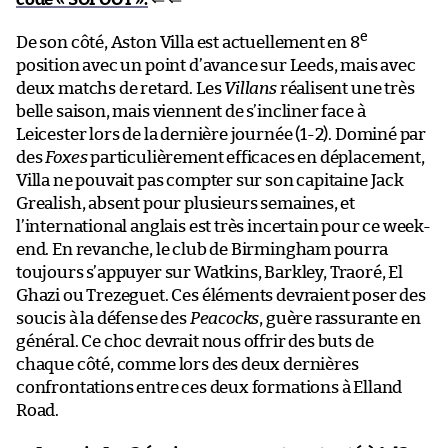
e
De son côté, Aston Villa est actuellement en 8
position avec un point d’avance sur Leeds, mais avec
deux matchs de retard. Les
Villans
réalisent une très
belle saison, mais viennent de s’incliner face à
Leicester lors de la dernière journée (1-2). Dominé par
des
Foxes
particulièrement efficaces en déplacement,
Villa ne pouvait pas compter sur son capitaine Jack
Grealish, absent pour plusieurs semaines, et
l’international anglais est très incertain pour ce week-
end. En revanche, le club de Birmingham pourra
toujours s’appuyer sur Watkins, Barkley, Traoré, El
Ghazi ou Trezeguet. Ces éléments devraient poser des
soucis à la défense des
Peacocks
, guère rassurante en
général. Ce choc devrait nous offrir des buts de
chaque côté, comme lors des deux dernières
confrontations entre ces deux formations à Elland
Road.