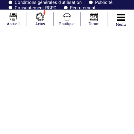
Conditions générales d'utilisation
Publicité
Consentement RGPD
Recrutement
Joueurs en
Équipes en
0
tendance
tendance
Accueil
Actus
Boutique
Forum
Menu
Lionel Messi
Paris Saint-
Maghnes
Germain
Akliouche
Real Madrid
Mohamed
Olympique de
Salah
Marseille
Neymar
FIFA
Julián Álvarez
FC Barcelone
Ferrán Torres
Argentine
Kilian Corredor
Olympique
Franco
lyonnais
Mastantuono
AS Monaco
Orel Mangala
RC Strasbourg
Rio Mavuba
Trabzonspor