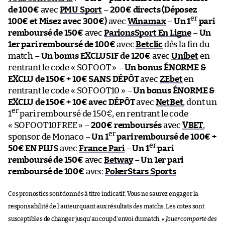
de 100€
avec
PMU Sport
–
200€ directs (Déposez
er
100€ et Misez avec 300€)
avec
Winamax
–
Un 1
pari
remboursé de 150€
avec
ParionsSport En Ligne
–
Un
1er pari remboursé de 100€
avec
Betclic
dès la fin du
match –
Un bonus EXCLUSIF de 120€
avec
Unibet
en
rentrant le code « SOFOOT » –
Un bonus ÉNORME &
EXCLU de 150€ + 10€ SANS DÉPÔT
avec
ZEbet
en
rentrant le code « SOFOOT10 » –
Un bonus ÉNORME &
EXCLU de 150€ + 10€ avec DÉPÔT
avec
NetBet
, dont un
er
1
pari remboursé de 150€, en rentrant le code
« SOFOOT10FREE » –
200€ remboursés
avec
VBET
,
er
sponsor de Monaco –
Un 1
pari remboursé de 100€ +
er
50€ EN PLUS
avec
France Pari
–
Un 1
pari
remboursé de 150€
avec
Betway
–
Un 1er pari
remboursé de 100€
avec
PokerStars Sports
Ces pronostics sont donnés à titre indicatif. Vous ne saurez engager la
responsabilité de l’auteur quant aux résultats des matchs. Les cotes sont
susceptibles de changer jusqu’au coup d’envoi du match.
« Jouer comporte des