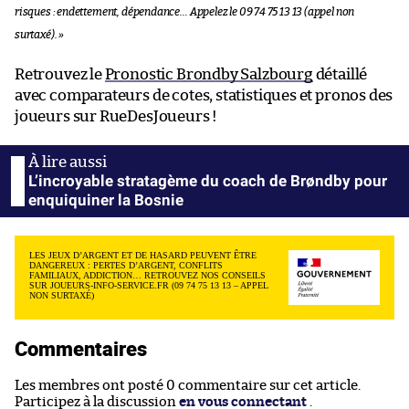
risques : endettement, dépendance… Appelez le 09 74 75 13 13 (appel non
surtaxé). »
Retrouvez le
Pronostic Brondby Salzbourg
détaillé
avec comparateurs de cotes, statistiques et pronos des
joueurs sur RueDesJoueurs !
L’incroyable stratagème du coach de Brøndby pour
enquiquiner la Bosnie
LES JEUX D’ARGENT ET DE HASARD PEUVENT ÊTRE
DANGEREUX : PERTES D’ARGENT, CONFLITS
FAMILIAUX, ADDICTION… RETROUVEZ NOS CONSEILS
SUR JOUEURS-INFO-SERVICE.FR (09 74 75 13 13 – APPEL
NON SURTAXÉ)
Commentaires
Les membres ont posté 0 commentaire sur cet article.
Participez à la discussion
en vous connectant
.