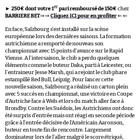
er
►
250€ dont votre 1
pari remboursé de 150€
chez
BARRIERE BET
⇒ ⇒
Cliquez ICI pour en profiter
⇐ ⇐
En face, Salzbourg s’est installé sur la scène
européenne lors des dernières saisons. La formation
autrichienne a remporté de nouveau son
championnat avec 15 points d’avance sur le Rapid
Vienne. A l’intersaison, le club a perdu quelques
éléments comme le buteur Daka, parti à Leicester, ou
l’entraineur Jesse Marsh, qui a rejoint le club phare
estampillé Red Bull, Leipzig. Pour lancer cette
nouvelle saison, Salzbourg a réalisé un carton plein
avec 5 succès en championnat, une victoire en Coupe
d’Autriche face à Wels et lors du match aller face à
Brondby. Contre les Suédois, les Autrichiens ont donc
été surpris d’entrée mais ont réagi en seconde période
grâce à l’entrée décisive de l’Américain Aaronson,
buteur en toute fin de rencontre. Largement
dominateur lors de l’aller malgré le score étriqué,