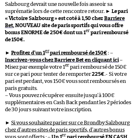
Salzbourg devrait une nouvelle fois asseoir sa
suprématie lors de cette rencontre retour. ►
Le pari
« Victoire Salzbourg » est coté à 1,50 chez
Barriere
Bet
, NOUVEAU site de paris sportifs qui vous offre
er
bonus ENORME de 250€ dont un 1
pari remboursé
de 150€.
er
►
Profitez d’un 1
pari remboursé de 150€
: –
Inscrivez-vous chez Barriere Bet en cliquant ici
–
er
Misez par exemple votre 1
pari remboursé de 150€
sur ce pari pour tenter de remporter
225€
.- Si votre
pari est perdant, vos 150€ vous sont remboursés en
paris gratuits.
– Vous pouvez récupérer ensuite jusqu’à 100€
supplémentaires en Cash Back pendant les 2 périodes
de 30 jours suivant votre inscription.
►
Si vous souhaitez parier sur ce Brondby Salzbourg
chez d’autres sites de paris sportifs, d’autres bonus
er
vous sont offerts
: –
Un 1
pari remboursé EN CASH