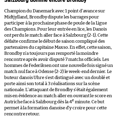
Champion du Danemark avec 1 point d’avance sur
Midtjylland, Brondby dispute les barrages pour
participer à la prochaine phase de poule de la Ligue
des Champions. Pour leur entrée en lice, les Danois
ont perdu le match aller face à Salzbourg (2-1). Cette
défaite confirme le début de saison compliqué des
partenaires du capitaine Maxso. En effet, cette saison,
Brondby n’a toujours pas remporté la moindre
rencontre après avoir disputé 7 matchs officiels. Les
hommes de Federiksen ont une nouvelle fois signé un
match nul face à Odense (2-2) le week-end dernier. Le
buteur danois Uhre s’est distingué avec un doublé et
porte ainsi son total à 3 réalisations sur la scène
nationale. L’attaquant de Brondby s’était également
mis en évidence au match aller en ouvrant le score en
e
Autriche face à Salzbourg dès la 4
minute. Ce but
permet à la formation danoise d’y croire pour cette
rencontre retour.