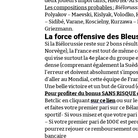
deux joueurs importants, Hleb (ex-Ars
Les compositions probables :
Biélorussi
Polyakov – Maevski, Kislyak, Volodko,
– Sidibé, Varane, Koscielny, Kurzawa – 
Griezmann.
La force offensive des Bleu
Si la Biélorussie reste sur 2 bons résult
Norvège), la France est tout de même c
qui vise surtout la 4e place du groupe
dense (comprenant également la Suède et
l’erreur et doivent absolument s’impose
d’aller au Mondial, cette équipe de Fran
Une belle victoire et un but de Giroud (
Pour profiter du bonus SANS RISQUE d
Betclic en cliquant
sur ce lien
ou sur l
et faites votre premier pari sur ce Bé
sportif- Si vous misez et que votre par
– Si votre premier pari de 100€ est pe
pourrez rejouer ce remboursement ou 
bancaire