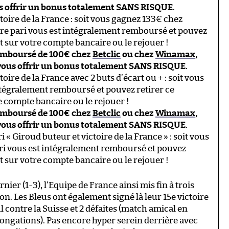
vous offrir un bonus totalement SANS RISQUE
.
toire de la France : soit vous gagnez 133€ chez
tre pari vous est intégralement remboursé et pouvez
sur votre compte bancaire ou le rejouer !
remboursé de 100€ chez
Betclic
ou chez
Winamax
,
 à vous offrir un bonus totalement SANS RISQUE
.
oire de la France avec 2 buts d’écart ou + : soit vous
intégralement remboursé et pouvez retirer ce
compte bancaire ou le rejouer !
remboursé de 100€ chez
Betclic
ou chez
Winamax
,
 à vous offrir un bonus totalement SANS RISQUE
.
 « Giroud buteur et victoire de la France » : soit vous
ari vous est intégralement remboursé et pouvez
sur votre compte bancaire ou le rejouer !
nier (1-3), l’Equipe de France ainsi mis fin à trois
ison. Les Bleus ont également signé là leur 15e victoire
l contre la Suisse et 2 défaites (match amical en
olongations). Pas encore hyper serein derrière avec