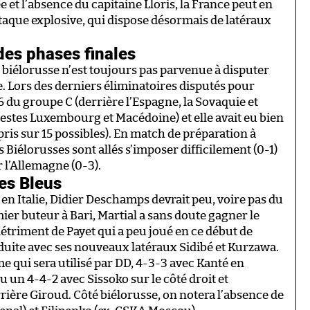
et l’absence du capitaine Lloris, la France peut en
aque explosive, qui dispose désormais de latéraux
des phases finales
n biélorusse n’est toujours pas parvenue à disputer
. Lors des derniers éliminatoires disputés pour
r 6 du groupe C (derrière l’Espagne, la Sovaquie et
estes Luxembourg et Macédoine) et elle avait eu bien
ris sur 15 possibles). En match de préparation à
s Biélorusses sont allés s’imposer difficilement (0-1)
l’Allemagne (0-3).
es Bleus
en Italie, Didier Deschamps devrait peu, voire pas du
ier buteur à Bari, Martial a sans doute gagner le
 détriment de Payet qui a peu joué en ce début de
nduite avec ses nouveaux latéraux Sidibé et Kurzawa.
e qui sera utilisé par DD, 4-3-3 avec Kanté en
u un 4-4-2 avec Sissoko sur le côté droit et
ère Giroud. Côté biélorusse, on notera l’absence de