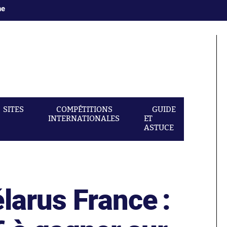
ne
SITES
COMPÉTITIONS
GUIDE
INTERNATIONALES
ET
ASTUCE
larus France :