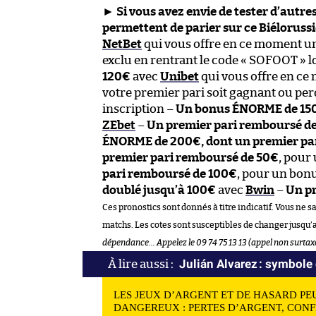
►
Si vous avez envie de tester d’autres 
permettent de parier sur ce Biélorussi
NetBet
qui vous offre en ce moment u
exclu en rentrant le code « SOFOOT » lo
120€
avec
Unibet
qui vous offre en ce
votre premier pari soit gagnant ou per
inscription –
Un bonus ÉNORME de 15
ZEbet
–
Un premier pari remboursé d
ÉNORME de 200€, dont un premier pa
premier pari remboursé de 50€
, pour
pari remboursé de 100€
, pour un bonu
doublé jusqu’à 100€
avec
Bwin
–
Un p
Ces pronostics sont donnés à titre indicatif. Vous ne s
matchs. Les cotes sont susceptibles de changer jusqu’
dépendance… Appelez le 09 74 75 13 13 (appel non surtax
Julián Alvarez : symbole
LES JEUX D’ARGENT ET DE HASARD PE
DANGEREUX : PERTES D’ARGENT, CONF