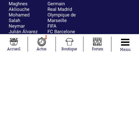
Maghnes
Germain
Akliouche
Real Madrid
Mohamed
Olympique de
Salah
Marseille
Neymar
FIFA
Julián Álvarez
FC Barcelone
Ferrán Torres
Argentine
1
Kilian Corredor
Olympique
Franco
lyonnais
Accueil
Actus
Boutique
Forum
Menu
Mastantuono
AS Monaco
Orel Mangala
RC Strasbourg
Rio Mavuba
Trabzonspor