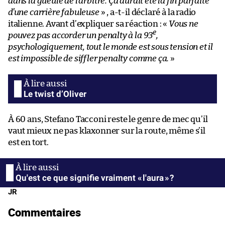
dans la gueule de l’arbitre. Ça aurait été la fin parfaite
d’une carrière fabuleuse
» , a-t-il déclaré à la radio
italienne. Avant d’expliquer sa réaction : «
Vous ne
e
pouvez pas accorder un penalty à la 93
,
psychologiquement, tout le monde est sous tension et il
est impossible de siffler penalty comme ça.
»
Le twist d’Oliver
À 60 ans, Stefano Tacconi reste le genre de mec qu’il
vaut mieux ne pas klaxonner sur la route, même s’il
est en tort.
Qu'est ce que signifie vraiment « l'aura » ?
JR
Commentaires