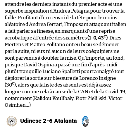
attendre les derniers instants du premier acte et une
superbe inspiration d’Andrea Petagna pour trouver la
faille. Profitant d’un renvoi de la tête pour le moins
aléatoire d’Andrea Ferrari, l’imposant attaquant italien
a fait parler sa finesse, en marquant d’une reprise
e
acrobatique à l’entrée des six mètres
(1-0, 43
)
. Dries
Mertens et Matteo Politano ont eu beau se démener
par la suite, ni eux ni aucun de leurs coéquipiers ne
sont parvenus à doubler la mise. Qu’importe, au fond,
puisque David Ospina a passé une fin d’après-midi
plutôt tranquille Luciano Spalletti pourra malgré tout
déplorer la sortie sur blessure de Lorenzo Insigne
e
(30
), alors que la liste des absents est déjà assez
longue comme cela à cause de la CAN et de la Covid-19,
notamment (Kalidou Koulibaly, Piotr Zieliński, Victor
Osimhen…).
Udinese 2-6 Atalanta