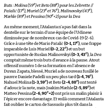
e
e
Buts : Molina (59
) et Beto (88
) pour les Zebrette //
e
e
e
e
Pašalić (17
), Muriel (23
et 76
), Malinovskyi (43
),
e
e
Mæhle (89
) et Pessina (90
+2) pour la Dea
Au même moment, l’Atalanta n’a pas fait dans la
dentelle sur le terrain d’une équipe de l’Udinese
diminuée par de nombreux cas de Covid-19 (2-6).
e
Grâce à une tête de Mario Pašalić
(0-1, 17
)
, une frappe
e
imparable de Luis Muriel
(0-2, 22
)
et un but
e
opportuniste de Ruslan Malinovskyi
(0-3, 43
)
, la
Dea
comptait même trois buts d’avance à la pause. Atout
offensif numéro 1 de sa formation en l’absence de
Duvan Zapata, blessé, Muriel a de nouveau fusillé le
e
pauvre Daniele Padelli un peu plus tard
(1-4, 76
)
.
e
e
Nahuel Molina
(1-3, 59
)
et Beto
(2-4, 88
)
ont tenté
e
d’adoucir la note, mais Joakim Mæhle
(2-5, 89
)
et
e
Matteo Pessina
(2-6, 90
+2)
ont pris un malin plaisir à
l’épicer encore davantage. Et voilà comment l’Atalanta
fait oublier le carton de Sassuolo plus tôt dans la