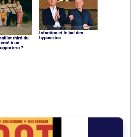
Infantino et le bal des
hypocrites
illot third du
enté à un
upporters ?