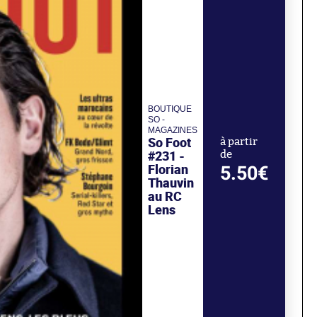
BOUTIQUE
SO -
MAGAZINES
So Foot
à partir
#231 -
de
Florian
5.50€
Thauvin
au RC
Lens