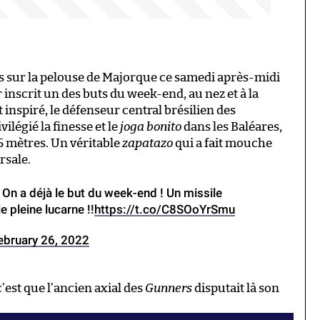
es sur la pelouse de Majorque ce samedi après-midi
 inscrit un des buts du week-end, au nez et à la
 inspiré, le défenseur central brésilien des
vilégié la finesse et le
joga bonito
dans les Baléares,
5 mètres. Un véritable
zapatazo
qui a fait mouche
rsale.
 On a déjà le but du week-end ! Un missile
e pleine lucarne !!
https://t.co/C8SOoYrSmu
ebruary 26, 2022
’est que l’ancien axial des
Gunners
disputait là son