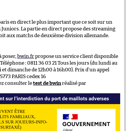
ris en direct le plus important que ce soit sur un
 Juniors. La partie en direct propose des streaming
droit aux matchs de deuxième division allemande.
à poser,
bwin.fr
propose un service client disponible
éléphone : 0811 36 03 21 Tous les jours (du lundi au
 et dimanche de 12h00 à 16h00). Prix d’un appel
 ,75773 PARIS cedex 16
ez consulter le
test de bwin
réalisé par
nt sur l’interdiction du port de maillots adverses
UVENT ÊTRE
LITS FAMILIAUX,
S SUR JOUEURS-INFO-
N SURTAXÉ)