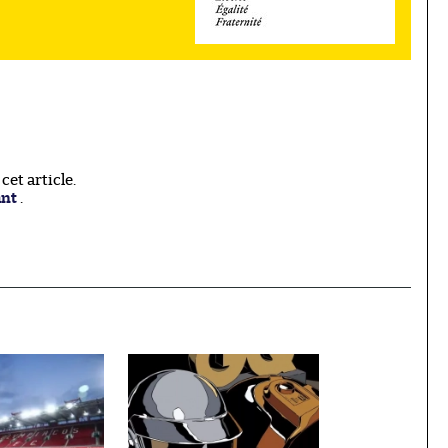
et article.
ant
.