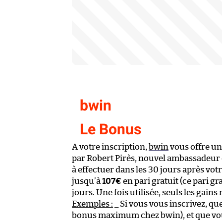
bwin
Le Bonus
A votre inscription,
bwin
vous offre u
par Robert Pirès, nouvel ambassadeur 
à effectuer dans les 30 jours après vot
jusqu’à
107€
en pari gratuit (ce pari gr
jours. Une fois utilisée, seuls les gains
Exemples :
_ Si vous vous inscrivez, q
bonus maximum chez bwin), et que vous