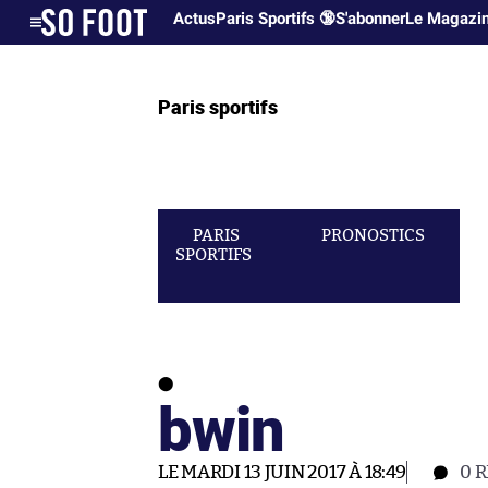
Actus
Paris Sportifs 🔞
S'abonner
Le Magazi
Paris sportifs
PARIS
PRONOSTICS
SPORTIFS
bwin
LE MARDI 13 JUIN 2017 À 18:49
0
R