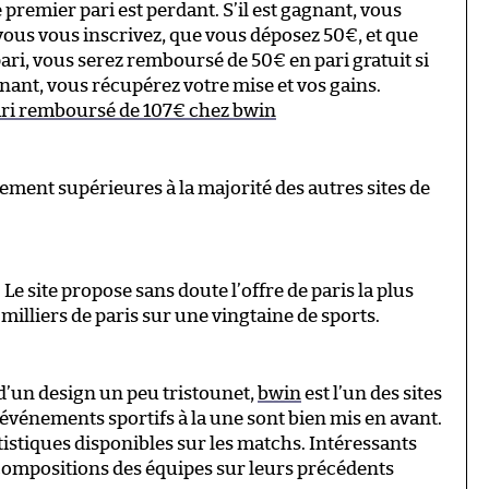
 premier pari est perdant. S’il est gagnant, vous
 vous vous inscrivez, que vous déposez 50€, et que
ari, vous serez remboursé de 50€ en pari gratuit si
agnant, vous récupérez votre mise et vos gains.
 pari remboursé de 107€ chez bwin
ment supérieures à la majorité des autres sites de
 Le site propose sans doute l’offre de paris la plus
milliers de paris sur une vingtaine de sports.
 d’un design un peu tristounet,
bwin
est l’un des sites
s événements sportifs à la une sont bien mis en avant.
atistiques disponibles sur les matchs. Intéressants
 compositions des équipes sur leurs précédents