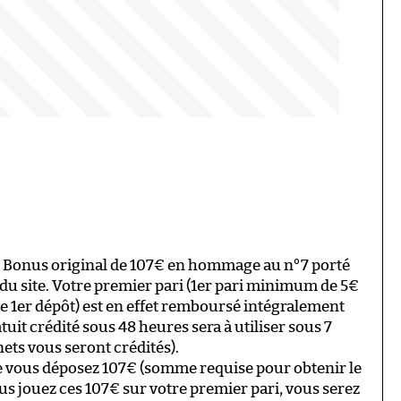
n Bonus original de 107€ en hommage au n°7 porté
du site. Votre premier pari (1er pari minimum de 5€
re 1er dépôt) est en effet remboursé intégralement
atuit crédité sous 48 heures sera à utiliser sous 7
 nets vous seront crédités).
ue vous déposez 107€ (somme requise pour obtenir le
 jouez ces 107€ sur votre premier pari, vous serez