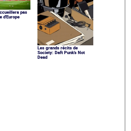
ccueillera pas
e d'Europe
Les grands récits de
Society: Daft Punk's Not
Dead