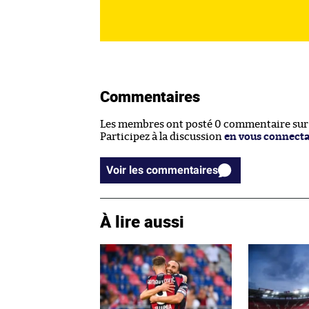
Commentaires
Les membres ont posté 0 commentaire sur c
Participez à la discussion
en vous connect
Voir les commentaires
À lire aussi