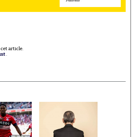
et article.
ant
.