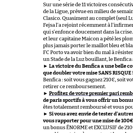
Sur une série de 11 victoires consécuti
de la Ligue, prévue en milieu de semai
Clasico. Quasiment au complet (seul Lu
Fejsa l’a rejoint récemment à l’infirme
qui s’enfonce doucement dans la crise.
et leur capitaine Maicon a pété les plom
plus jamais porter le maillot bleu et b
FC Porto va avoir bien du mal à résiste
un Stade de la Luz bouillant, le Benfica 
►
La victoire du Benfica a une belle c
que doubler votre mise SANS RISQUE 
Benfica : soit vous gagnez 210€, soit 
retirer ce remboursement.
►
Profitez de votre premier pari remb
de paris sportifs à vous offrir un bo
êtes totalement remboursé et vous pou
►
Si vous avez envie de tester d’autres
vous rapporter pour une mise de 100€ 
un bonus ÉNORME et EXCLUSIF de 210€