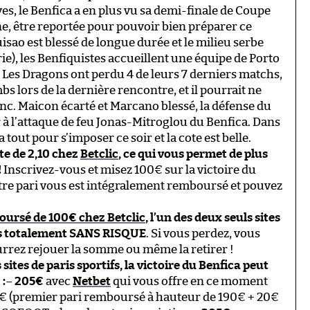
ves, le Benfica a en plus vu sa demi-finale de Coupe
ne, être reportée pour pouvoir bien préparer ce
isao est blessé de longue durée et le milieu serbe
rie), les Benfiquistes accueillent une équipe de Porto
 Les Dragons ont perdu 4 de leurs 7 derniers matchs,
bs lors de la dernière rencontre, et il pourrait ne
lanc. Maicon écarté et Marcano blessé, la défense du
r à l’attaque de feu Jonas-Mitroglou du Benfica. Dans
a tout pour s’imposer ce soir et la cote est belle.
ote de 2,10 chez
Betclic
, ce qui vous permet de plus
!
Inscrivez-vous et misez 100€ sur la victoire du
votre pari vous est intégralement remboursé et pouvez
oursé de 100€ chez Betclic
, l’un des deux seuls sites
nus totalement SANS RISQUE
. Si vous perdez, vous
rrez rejouer la somme ou même la retirer !
 sites de paris sportifs, la victoire du Benfica peut
:
–
205€
avec
Netbet
qui vous offre en ce moment
 (premier pari remboursé à hauteur de 190€ + 20€