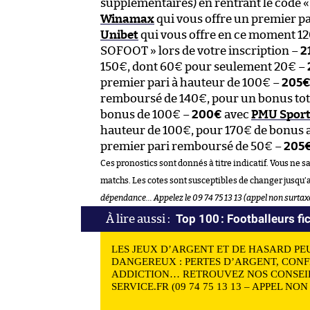
supplémentaires) en rentrant le code «
Winamax
qui vous offre un premier 
Unibet
qui vous offre en ce moment 120
SOFOOT » lors de votre inscription –
2
150€, dont 60€ pour seulement 20€ –
premier pari à hauteur de 100€ –
205
remboursé de 140€, pour un bonus tot
bonus de 100€ –
200€
avec
PMU Spor
hauteur de 100€, pour 170€ de bonus a
premier pari remboursé de 50€ –
205
Ces pronostics sont donnés à titre indicatif. Vous ne s
matchs. Les cotes sont susceptibles de changer jusqu’
dépendance… Appelez le 09 74 75 13 13 (appel non surtax
Top 100 : Footballeurs fic
LES JEUX D’ARGENT ET DE HASARD PE
DANGEREUX : PERTES D’ARGENT, CONF
ADDICTION… RETROUVEZ NOS CONSEIL
SERVICE.FR (09 74 75 13 13 – APPEL NO