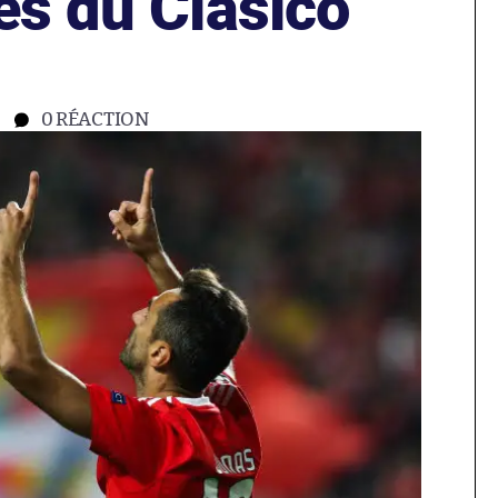
es du Clasico
0
RÉACTION