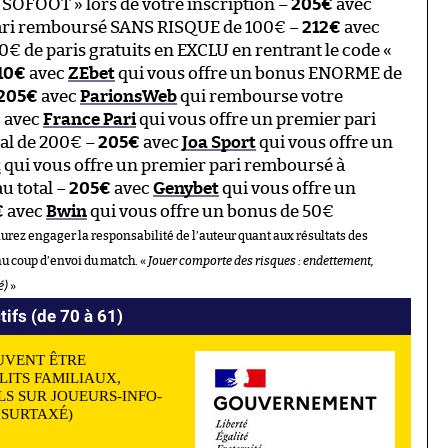
 SOFOOT » lors de votre inscription –
205€
avec
pari remboursé SANS RISQUE de 100€ –
212€
avec
€ de paris gratuits en EXCLU en rentrant le code «
10€
avec
ZEbet
qui vous offre un bonus ENORME de
205€
avec
ParionsWeb
qui rembourse votre
€
avec
France Pari
qui vous offre un premier pari
al de 200€ –
205€
avec
Joa Sport
qui vous offre un
t
qui vous offre un premier pari remboursé à
u total –
205€
avec
Genybet
qui vous offre un
€
avec
Bwin
qui vous offre un bonus de 50€
aurez engager la responsabilité de l’auteur quant aux résultats des
au coup d’envoi du match. «
Jouer comporte des risques : endettement,
é)
»
tifs (de 70 à 61)
UVENT ÊTRE
LITS FAMILIAUX,
S SUR JOUEURS-INFO-
N SURTAXÉ)