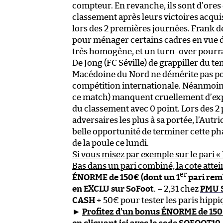
compteur. En revanche, ils sont d’ores 
classement après leurs victoires acquis
lors des 2 premières journées. Frank de
pour ménager certains cadres en vue 
très homogène, et un turn-over pourr
De Jong (FC Séville) de grappiller du te
Macédoine du Nord ne démérite pas pou
compétition internationale. Néanmoins
ce match) manquent cruellement d’expér
du classement avec 0 point. Lors des 2 
adversaires les plus à sa portée, l’Autri
belle opportunité de terminer cette ph
de la poule ce lundi.
Si vous misez par exemple sur le pari « 
Bas dans un pari combiné, la cote attei
er
ÉNORME de 150€ (dont un 1
pari remb
en EXCLU sur SoFoot
. – 2,31 chez
PMU 
CASH
+ 50€ pour tester les paris hipp
►
Profitez d’un bonus ÉNORME de 150€