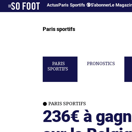
Actus
Paris Sportifs 🔞
S'abonner
Le Magazi
Paris sportifs
PARIS
PRONOSTICS
SPORTIFS
PARIS SPORTIFS
236€ à gagn