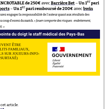
er
INCROYABLE de 250€
avec
Barrière Bet
–
Un 1
pari
er
ports
–
Un 1
pari remboursé de 200€
avec
bwin
aurez engager la responsabilité de l’auteur quant aux résultats des
au coup d’envoi du match.
« Jouer comporte des risques : endettement,
). »
pointe du doigt le staff médical des Pays-Bas
UVENT ÊTRE
LITS FAMILIAUX,
S SUR JOUEURS-INFO-
N SURTAXÉ)
et article.