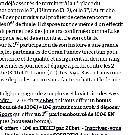
re
et déjà assurés de terminer à la 1
place du
e
e
es contre le 2
, l’Ukraine (3-2), et le 3
, l’Autriche,
 Boer pourrait ainsi profiter de cette rencontre
es
des 8
de finale. Il dispose tout de même d’un effectif
ait permettre à des joueurs confirmés comme Luke
mps de jeu et de se montrer. De son côté, la
re
r la 1
participation de son histoire à une grande
, les partenaires de Goran Pandev (incertain pour
ience et de qualité et ils figurent au dernier rang
premières journées, l’équipe a perdu contre les 2
che (3-1) et l’Ukraine (2-1). Les Pays-Bas ont ainsi une
ase de poules sur un sans-faute en battant le dernier
Belgique gagne de 2 ou plus » et la victoire des Pays-
ndra :
– 2,36 chez
ZEbet
qui vous offre un
bonus
oursé de 100€) + 10€ gratuit sans avoir à déposer
er
Sport
qui offre
un 1
pari remboursé de 100€ EN
iques (nouveau bonus).
 offert + 10€ en EXCLU par ZEbet
:-
Inscrivez-vous