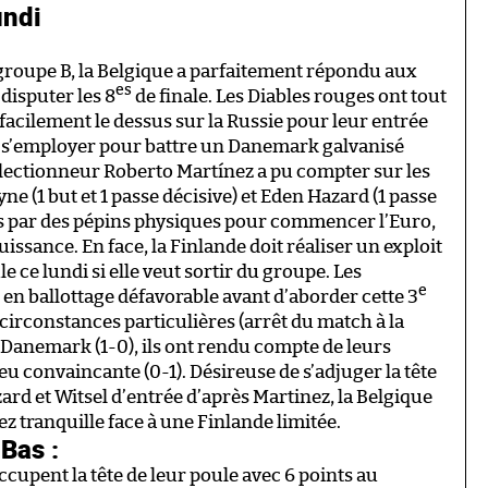
undi
roupe B, la Belgique a parfaitement répondu aux
es
 disputer les 8
de finale. Les Diables rouges ont tout
facilement le dessus sur la Russie pour leur entrée
ge s’employer pour battre un Danemark galvanisé
électionneur Roberto Martínez a pu compter sur les
e (1 but et 1 passe décisive) et Eden Hazard (1 passe
nés par des pépins physiques pour commencer l’Euro,
ssance. En face, la Finlande doit réaliser un exploit
ule ce lundi si elle veut sortir du groupe. Les
e
en ballottage défavorable avant d’aborder cette 3
circonstances particulières (arrêt du match à la
le Danemark (1-0), ils ont rendu compte de leurs
u convaincante (0-1). Désireuse de s’adjuger la tête
rd et Witsel d’entrée d’après Martinez, la Belgique
ez tranquille face à une Finlande limitée.
Bas :
ccupent la tête de leur poule avec 6 points au