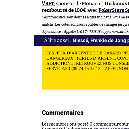
VBET
, sponsor de Monaco –
Un bonus 
remboursé de 100€
avec
PokerStars S
Ces pronostics sont donnés à titre indicatif. Vous ne s
matchs. Les cotes sont susceptibles de changer jusqu’
dépendance… Appelez le 09 74 75 13 13 (appel non surtaxé
Blessé, Frenkie de Jong 
LES JEUX D’ARGENT ET DE HASARD PE
DANGEREUX : PERTES D’ARGENT, CONF
ADDICTION… RETROUVEZ NOS CONSEIL
SERVICE.FR (09 74 75 13 13 – APPEL NO
Commentaires
Les membres ont posté 0 commentaire sur c