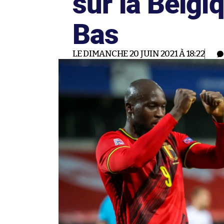
sur la Belgi
Bas
LE DIMANCHE 20 JUIN 2021 À 18:22