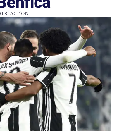
Benfica
0
RÉACTION