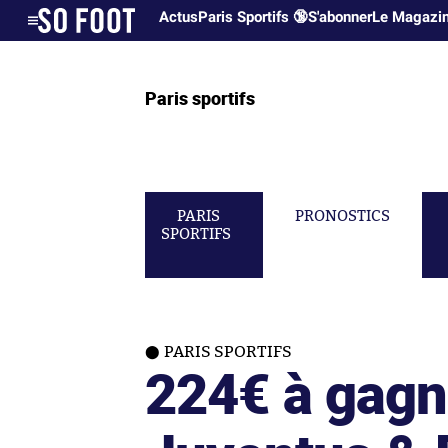
Actus
Paris Sportifs 🔞
S'abonner
Le Magazi
Paris sportifs
PARIS
PRONOSTICS
SPORTIFS
PARIS SPORTIFS
224€ à gagn