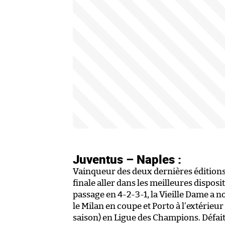
Juventus – Naples :
Vainqueur des deux dernières éditions 
finale aller dans les meilleures dispos
passage en 4-2-3-1, la Vieille Dame a 
le Milan en coupe et Porto à l’extérieur
saison) en Ligue des Champions. Défait