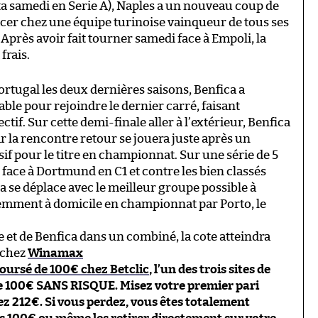
nta samedi en Serie A), Naples a un nouveau coup de
cer chez une équipe turinoise vainqueur de tous ses
 Après avoir fait tourner samedi face à Empoli, la
frais.
rtugal les deux dernières saisons, Benfica a
able pour rejoindre le dernier carré, faisant
if. Sur cette demi-finale aller à l’extérieur, Benfica
r la rencontre retour se jouera juste après un
if pour le titre en championnat. Sur une série de 5
 face à Dortmund en C1 et contre les bien classés
a se déplace avec le meilleur groupe possible à
cemment à domicile en championnat par Porto, le
ve et de Benfica dans un combiné, la cote atteindra
 chez
Winamax
oursé de 100€ chez Betclic
, l’un des trois sites de
 de 100€ SANS RISQUE. Misez votre premier pari
ez 212€. Si vous perdez, vous êtes totalement