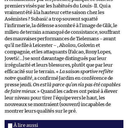
premiers visés par les habitués du Louis-II. Qui a
vraiment été à la hauteur cette saison chez les
Asémistes ? Subasić a trop souvent squatté
l’infirmerie, la défense a sombré à l’image de Glik, le
milieu de terrain a manqué de consistance, souffrant
des mauvaises performances de Tielemans – avant
qu’il ne file à Leicester – , Aholou, Golovin et
compagnie, et les attaquants (Falcao, Rony Lopes,
Jovetić…) se sont davantage distingués par leur
irrégularité et leurs blessures, plutôt que par leur
efficacité sur le terrain. «
La saison sportive reflète
notre qualité
, a confirmé Jardim en conférence de
presse jeudi.
On est là parce qu’on n’a pas été capables
de faire mieux.
» Quand les cadres ont peiné à élever
leur niveau pour tirer l’équipe vers le haut, les
nouveaux se montraient (souvent) incapables de
montrer leurs qualités sur le pré.