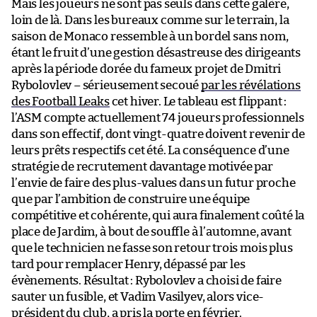
Mais les joueurs ne sont pas seuls dans cette galère,
loin de là. Dans les bureaux comme sur le terrain, la
saison de Monaco ressemble à un bordel sans nom,
étant le fruit d’une gestion désastreuse des dirigeants
après la période dorée du fameux projet de Dmitri
Rybolovlev – sérieusement secoué
par les révélations
des Football Leaks
cet hiver. Le tableau est flippant :
l’ASM compte actuellement 74 joueurs professionnels
dans son effectif, dont vingt-quatre doivent revenir de
leurs prêts respectifs cet été. La conséquence d’une
stratégie de recrutement davantage motivée par
l’envie de faire des plus-values dans un futur proche
que par l’ambition de construire une équipe
compétitive et cohérente, qui aura finalement coûté la
place de Jardim, à bout de souffle à l’automne, avant
que le technicien ne fasse son retour trois mois plus
tard pour remplacer Henry, dépassé par les
évènements. Résultat : Rybolovlev a choisi de faire
sauter un fusible, et Vadim Vasilyev, alors vice-
président du club, a pris la porte en février.