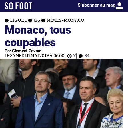
S’abonner au mag
LIGUE 1
J36
NÎMES-MONACO
Monaco, tous
coupables
Par Clément Gavard
LE SAMEDI 11 MAI 2019 À 06:00
5'
34