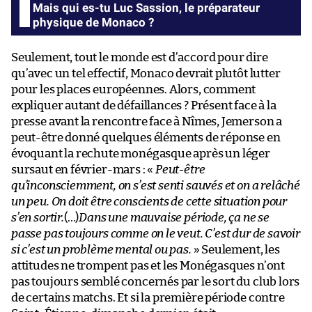
Mais qui es-tu Luc Sassion, le préparateur
physique de Monaco ?
Seulement, tout le monde est d’accord pour dire
qu’avec un tel effectif, Monaco devrait plutôt lutter
pour les places européennes. Alors, comment
expliquer autant de défaillances ? Présent face à la
presse avant la rencontre face à Nîmes, Jemerson a
peut-être donné quelques éléments de réponse en
évoquant la rechute monégasque après un léger
sursaut en février-mars : «
Peut-être
qu’inconsciemment, on s’est senti sauvés et on a relâché
un peu. On doit être conscients de cette situation pour
s’en sortir.
(…)
Dans une mauvaise période, ça ne se
passe pas toujours comme on le veut. C’est dur de savoir
si c’est un problème mental ou pas.
» Seulement, les
attitudes ne trompent pas et les Monégasques n’ont
pas toujours semblé concernés par le sort du club lors
de certains matchs. Et si la première période contre