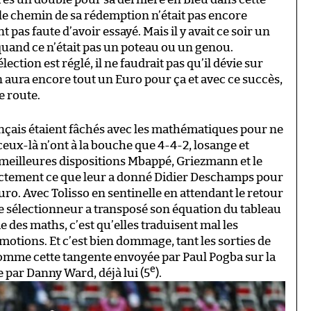
 le chemin de sa rédemption n’était pas encore
pas faute d’avoir essayé. Mais il y avait ce soir un
quand ce n’était pas un poteau ou un genou.
ction est réglé, il ne faudrait pas qu’il dévie sur
n aura encore tout un Euro pour ça et avec ce succès,
e route.
ançais étaient fâchés avec les mathématiques pour ne
ceux-là n’ont à la bouche que 4-4-2, losange et
s meilleures dispositions Mbappé, Griezmann et le
actement ce que leur a donné Didier Deschamps pour
ro. Avec Tolisso en sentinelle en attendant le retour
 le sélectionneur a transposé son équation du tableau
e des maths, c’est qu’elles traduisent mal les
otions. Et c’est bien dommage, tant les sorties de
t comme cette tangente envoyée par Paul Pogba sur la
e
 par Danny Ward, déjà lui (5
).