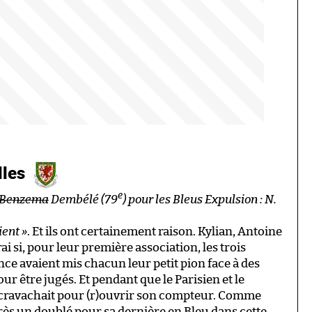
lles
e
Benzema
Dembélé (79
) pour les Bleus
Expulsion : N.
ient »
. Et ils ont certainement raison. Kylian, Antoine
ai si, pour leur première association, les trois
ance avaient mis chacun leur petit pion face à des
ur être jugés. Et pendant que le Parisien et le
 cravachait pour (r)ouvrir son compteur. Comme
rès un doublé pour sa dernière en Bleu dans cette