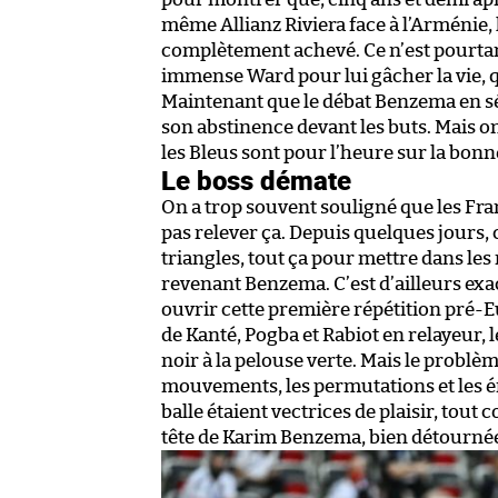
même Allianz Riviera face à l’Arménie,
complètement achevé. Ce n’est pourtant 
immense Ward pour lui gâcher la vie, 
Maintenant que le débat Benzema en séle
son abstinence devant les buts. Mais o
les Bleus sont pour l’heure sur la bonn
Le boss démate
On a trop souvent souligné que les Fr
pas relever ça. Depuis quelques jours, 
triangles, tout ça pour mettre dans le
revenant Benzema. C’est d’ailleurs ex
ouvrir cette première répétition pré-Eu
de Kanté, Pogba et Rabiot en relayeur,
noir à la pelouse verte. Mais le problèm
mouvements, les permutations et les ém
balle étaient vectrices de plaisir, tou
tête de Karim Benzema, bien détournée