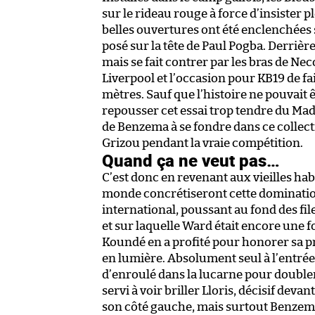
sur le rideau rouge à force d’insister pl
belles ouvertures ont été enclenchée
posé sur la tête de Paul Pogba. Derri
mais se fait contrer par les bras de Ne
Liverpool et l’occasion pour KB19 de fa
mètres. Sauf que l’histoire ne pouvait 
repousser cet essai trop tendre du Mad
de Benzema à se fondre dans ce collectif
Grizou pendant la vraie compétition.
Quand ça ne veut pas…
C’est donc en revenant aux vieilles ha
monde concrétiseront cette domination
international, poussant au fond des fi
et sur laquelle Ward était encore une f
Koundé en a profité pour honorer sa pre
en lumière. Absolument seul à l’entrée
d’enroulé dans la lucarne pour double
servi à voir briller Lloris, décisif devan
son côté gauche, mais surtout Benzema m