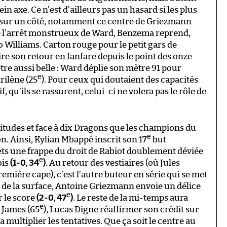
ein axe. Ce n’est d’ailleurs pas un hasard si les plus
s sur un côté, notamment ce centre de Griezmann
ère l’arrêt monstrueux de Ward, Benzema reprend,
co Williams. Carton rouge pour le petit gars de
ire son retour en fanfare depuis le point des onze
être aussi belle : Ward déplie son mètre 91 pour
e
rilène (25
). Pour ceux qui doutaient des capacités
, qu’ils se rassurent, celui-ci ne volera pas le rôle de
bitudes et face à dix Dragons que les champions du
e
. Ainsi, Kylian Mbappé inscrit son 17
but
lets une frappe du droit de Rabiot doublement déviée
e
ois
(1-0, 34
)
. Au retour des vestiaires (où Jules
mière cape), c’est l’autre buteur en série qui se met
 de la surface, Antoine Griezmann envoie un délice
e
r le score
(2-0, 47
)
. Le reste de la mi-temps aura
e
t James (65
), Lucas Digne réaffirmer son crédit sur
ultiplier les tentatives. Que ça soit le centre au