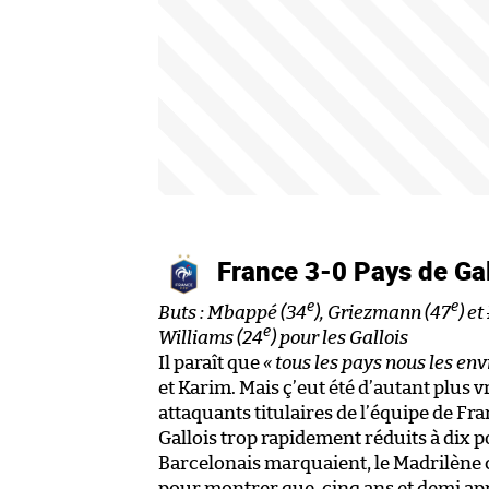
France 3-0 Pays de Ga
e
e
Buts : Mbappé (34
), Griezmann (47
) et
e
Williams (24
) pour les Gallois
Il paraît que
« tous les pays nous les env
et Karim. Mais ç’eut été d’autant plus vr
attaquants titulaires de l’équipe de Fr
Gallois trop rapidement réduits à dix po
Barcelonais marquaient, le Madrilène
pour montrer que, cinq ans et demi ap