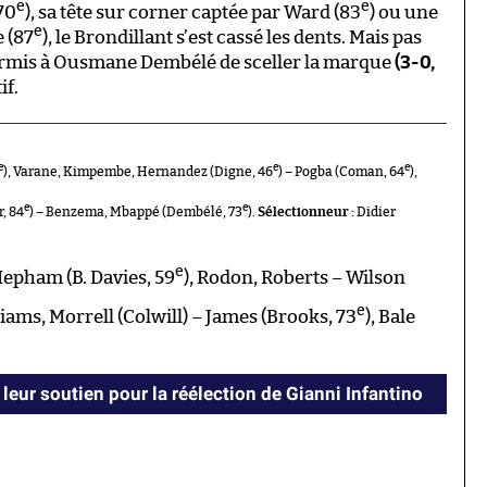
e
e
70
), sa tête sur corner captée par Ward (83
) ou une
e
 (87
), le Brondillant s’est cassé les dents. Mais pas
 permis à Ousmane Dembélé de sceller la marque
(3-0,
if.
e
e
e
), Varane, Kimpembe, Hernandez (Digne, 46
) – Pogba (Coman, 64
),
e
e
, 84
) – Benzema, Mbappé (Dembélé, 73
).
Sélectionneur :
Didier
e
epham (B. Davies, 59
), Rodon, Roberts – Wilson
e
lliams, Morrell (Colwill) – James (Brooks, 73
), Bale
 leur soutien pour la réélection de Gianni Infantino