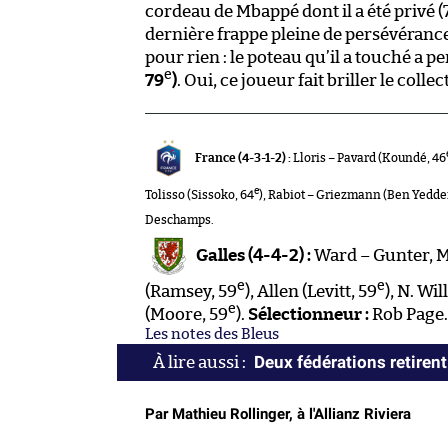
cordeau de Mbappé dont il a été privé (
dernière frappe pleine de persévérance
pour rien : le poteau qu’il a touché a
e
79
)
. Oui, ce joueur fait briller le collect
France (4-3-1-2) :
Lloris – Pavard (Koundé, 46
e
Tolisso (Sissoko, 64
), Rabiot – Griezmann (Ben Yedder
Deschamps.
Galles (4-4-2) :
Ward – Gunter, M
e
e
(Ramsey, 59
), Allen (Levitt, 59
), N. Wi
e
(Moore, 59
).
Sélectionneur :
Rob Page.
Les notes des Bleus
Deux fédérations retirent
Par Mathieu Rollinger, à l'Allianz Riviera