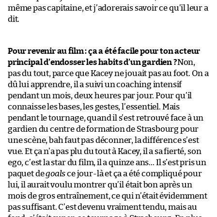
même pas capitaine, et j’adorerais savoir ce qu’il leur a
dit.
Pour revenir au film : ça a été facile pour ton acteur
principal d’endosser les habits d’un gardien ?
Non,
pas du tout, parce que Kacey ne jouait pas au foot. On a
dû lui apprendre, il a suivi un coaching intensif
pendant un mois, deux heures par jour. Pour qu’il
connaisse les bases, les gestes, l’essentiel. Mais
pendant le tournage, quand il s’est retrouvé face à un
gardien du centre de formation de Strasbourg pour
une scène, bah faut pas déconner, la différence s’est
vue. Et ça n’a pas plu du tout à Kacey, il a sa fierté, son
ego, c’est la star du film, il a quinze ans… Il s’est pris un
paquet de
goals
ce jour-là et ça a été compliqué pour
lui, il aurait voulu montrer qu’il était bon après un
mois de gros entraînement, ce qui n’était évidemment
pas suffisant. C’est devenu vraiment tendu, mais au