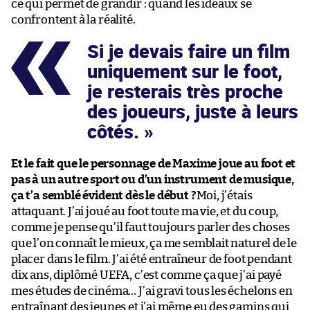
ce qui permet de grandir : quand les idéaux se
confrontent à la réalité.
Si je devais faire un film
uniquement sur le foot,
je resterais très proche
des joueurs, juste à leurs
côtés.
Et le fait que le personnage de Maxime joue au foot et
pas à un autre sport ou d’un instrument de musique,
ça t’a semblé évident dès le début ?
Moi, j’étais
attaquant. J’ai joué au foot toute ma vie, et du coup,
comme je pense qu’il faut toujours parler des choses
que l’on connaît le mieux, ça me semblait naturel de le
placer dans le film. J’ai été entraîneur de foot pendant
dix ans, diplômé UEFA, c’est comme ça que j’ai payé
mes études de cinéma… J’ai gravi tous les échelons en
entraînant des jeunes et j’ai même eu des gamins qui