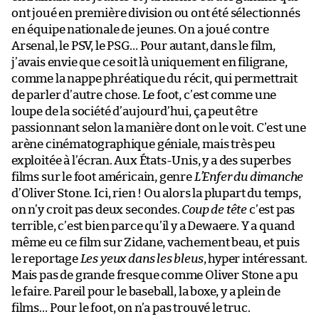
ont joué en première division ou ont été sélectionnés
en équipe nationale de jeunes. On a joué contre
Arsenal, le PSV, le PSG… Pour autant, dans le film,
j’avais envie que ce soit là uniquement en filigrane,
comme la nappe phréatique du récit, qui permettrait
de parler d’autre chose. Le foot, c’est comme une
loupe de la société d’aujourd’hui, ça peut être
passionnant selon la manière dont on le voit. C’est une
arène cinématographique géniale, mais très peu
exploitée à l’écran. Aux États-Unis, y a des superbes
films sur le foot américain, genre
L’Enfer du dimanche
d’Oliver Stone. Ici, rien ! Ou alors la plupart du temps,
on n’y croit pas deux secondes.
Coup de tête
c’est pas
terrible, c’est bien parce qu’il y a Dewaere. Y a quand
même eu ce film sur Zidane, vachement beau, et puis
le reportage
Les yeux dans les bleus
, hyper intéressant.
Mais pas de grande fresque comme Oliver Stone a pu
le faire. Pareil pour le baseball, la boxe, y a plein de
films… Pour le foot, on n’a pas trouvé le truc.