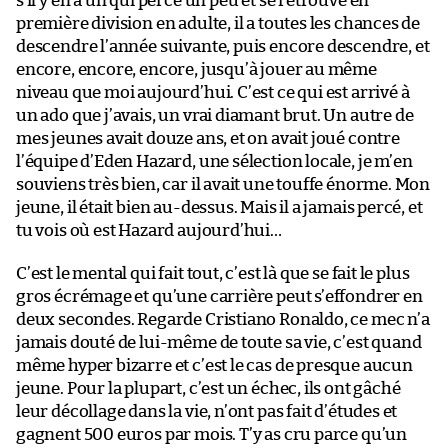
s’il y en a un qui perce un peu et se retrouve en
première division en adulte, il a toutes les chances de
descendre l’année suivante, puis encore descendre, et
encore, encore, encore, jusqu’à jouer au même
niveau que moi aujourd’hui. C’est ce qui est arrivé à
un ado que j’avais, un vrai diamant brut. Un autre de
mes jeunes avait douze ans, et on avait joué contre
l’équipe d’Eden Hazard, une sélection locale, je m’en
souviens très bien, car il avait une touffe énorme. Mon
jeune, il était bien au-dessus. Mais il a jamais percé, et
tu vois où est Hazard aujourd’hui…
C’est le mental qui fait tout, c’est là que se fait le plus
gros écrémage et qu’une carrière peut s’effondrer en
deux secondes. Regarde Cristiano Ronaldo, ce mec n’a
jamais douté de lui-même de toute sa vie, c’est quand
même hyper bizarre et c’est le cas de presque aucun
jeune. Pour la plupart, c’est un échec, ils ont gâché
leur décollage dans la vie, n’ont pas fait d’études et
gagnent 500 euros par mois. T’y as cru parce qu’un