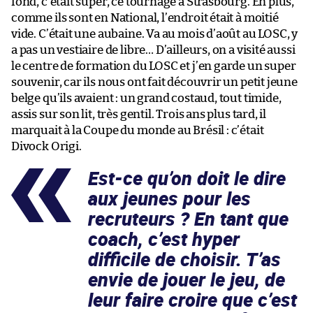
fond, c’était super, ce tournage à Strasbourg. En plus,
comme ils sont en National, l’endroit était à moitié
vide. C’était une aubaine. Va au mois d’août au LOSC, y
a pas un vestiaire de libre… D’ailleurs, on a visité aussi
le centre de formation du LOSC et j’en garde un super
souvenir, car ils nous ont fait découvrir un petit jeune
belge qu’ils avaient : un grand costaud, tout timide,
assis sur son lit, très gentil. Trois ans plus tard, il
marquait à la Coupe du monde au Brésil : c’était
Divock Origi.
Est-ce qu’on doit le dire
aux jeunes pour les
recruteurs ? En tant que
coach, c’est hyper
difficile de choisir. T’as
envie de jouer le jeu, de
leur faire croire que c’est