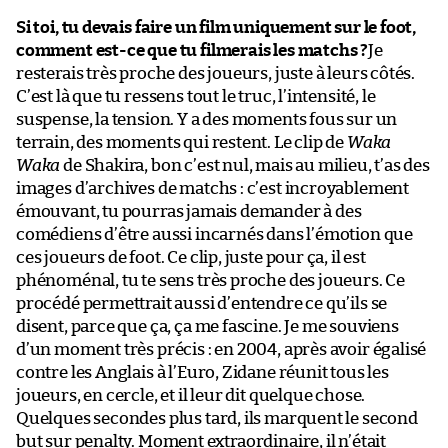
Si toi, tu devais faire un film uniquement sur le foot,
comment est-ce que tu filmerais les matchs ?
Je
resterais très proche des joueurs, juste à leurs côtés.
C’est là que tu ressens tout le truc, l’intensité, le
suspense, la tension. Y a des moments fous sur un
terrain, des moments qui restent. Le clip de
Waka
Waka
de Shakira, bon c’est nul, mais au milieu, t’as des
images d’archives de matchs : c’est incroyablement
émouvant, tu pourras jamais demander à des
comédiens d’être aussi incarnés dans l’émotion que
ces joueurs de foot. Ce clip, juste pour ça, il est
phénoménal, tu te sens très proche des joueurs. Ce
procédé permettrait aussi d’entendre ce qu’ils se
disent, parce que ça, ça me fascine. Je me souviens
d’un moment très précis : en 2004, après avoir égalisé
contre les Anglais à l’Euro, Zidane réunit tous les
joueurs, en cercle, et il leur dit quelque chose.
Quelques secondes plus tard, ils marquent le second
but sur penalty. Moment extraordinaire, il n’était