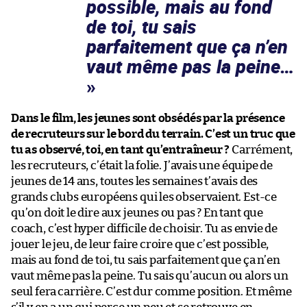
possible, mais au fond
de toi, tu sais
parfaitement que ça n’en
vaut même pas la peine…
Dans le film, les jeunes sont obsédés par la présence
de recruteurs sur le bord du terrain. C’est un truc que
tu as observé, toi, en tant qu’entraîneur ?
Carrément,
les recruteurs, c’était la folie. J’avais une équipe de
jeunes de 14 ans, toutes les semaines t’avais des
grands clubs européens qui les observaient. Est-ce
qu’on doit le dire aux jeunes ou pas ? En tant que
coach, c’est hyper difficile de choisir. Tu as envie de
jouer le jeu, de leur faire croire que c’est possible,
mais au fond de toi, tu sais parfaitement que ça n’en
vaut même pas la peine. Tu sais qu’aucun ou alors un
seul fera carrière. C’est dur comme position. Et même