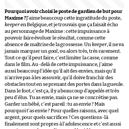
Pourquoi avoir choisi le poste de gardien de but pour
Maxime ?
J’aime beaucoup cette ingratitude du poste,
keeper
en Belgique, et je trouvais que ça faisait écho
au personnage de Maxime : cette impuissance à
pouvoir faire évoluer le résultat, comme cette
absence de maîtrise de la grossesse. Un
keeper
, il ne va
jamais marquer un
goal
, ou alors très, très rarement.
Tout ce qu’il peut faire, c’est limiter la casse, comme
dans le film. Au-delà de cette impuissance, j’aime
aussi beaucoup l’idée qu’il ait des envies, mais qu’il
n’arrive pas à les assouvir, qu’il doive franchir des
obstacles tout en se prenant des portes dans la gueule.
Dans le foot, c’est ça, il y a beaucoup d’appelés et très
peu d’élus. Tu as envie, mais ça ne se concrétise pas.
Garder un bébé, c’est pareil : tu as envie ? Mais
pourquoi t’as envie ? Pour quelles raisons, avec quel
argent, pour quels sacrifices ? Ces questions-là
finalement sont propres à l’adolescence et c’est aussi