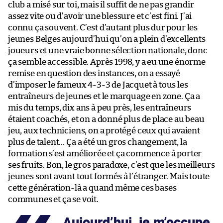
club a misé sur toi, mais il suffit de ne pas grandir
assez vite ou d’avoir une blessure et c’est fini. J’ai
connu ça souvent. C’est d’autant plus dur pour les
jeunes Belges aujourd’hui qu’on a plein d’excellents
joueurs et une vraie bonne sélection nationale, donc
ça semble accessible. Après 1998, y a eu une énorme
remise en question des instances, on a essayé
d’imposer le fameux 4-3-3 de Jacquet à tous les
entraîneurs de jeunes et le marquage en zone. Ça a
mis du temps, dix ans à peu près, les entraîneurs
étaient coachés, et on a donné plus de place au beau
jeu, aux techniciens, on a protégé ceux qui avaient
plus de talent… Ça a été un gros changement, la
formation s’est améliorée et ça commence à porter
ses fruits. Bon, le gros paradoxe, c’est que les meilleurs
jeunes sont avant tout formés à l’étranger. Mais toute
cette génération-là a quand même ces bases
communes et ça se voit.
Aujourd’hui, je m’occupe