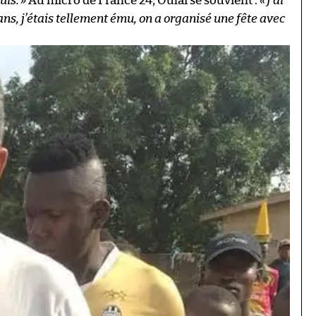
uis.
»
Au micro de France 24, Oulaï se souvient :
«
J’ai
ns, j’étais tellement ému, on a organisé une fête avec