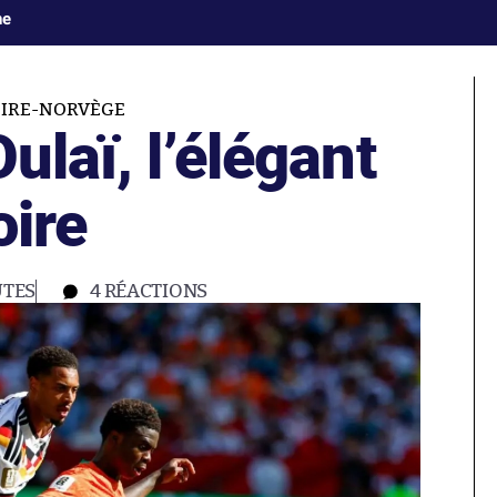
ne
OIRE-NORVÈGE
ulaï, l’élégant
oire
UTES
4
RÉACTIONS