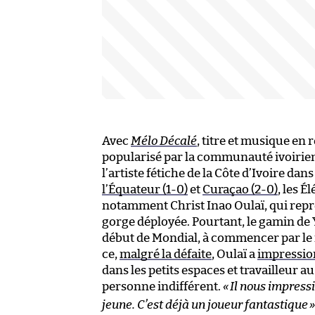
Avec
Mélo Décalé
, titre et musique en
popularisé par la communauté ivoirien
l’artiste fétiche de la Côte d’Ivoire d
l’Équateur (1-0)
et
Curaçao (2-0)
, les É
notamment Christ Inao Oulaï, qui repr
gorge déployée. Pourtant, le gamin d
début de Mondial, à commencer par le m
ce,
malgré la défaite
, Oulaï a
impressi
dans les petits espaces et travailleur au
personne indifférent.
«
Il nous impressi
jeune. C’est déjà un joueur fantastique
»