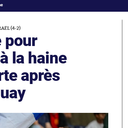
ne
AËL (4-2)
 pour
à la haine
rte après
guay