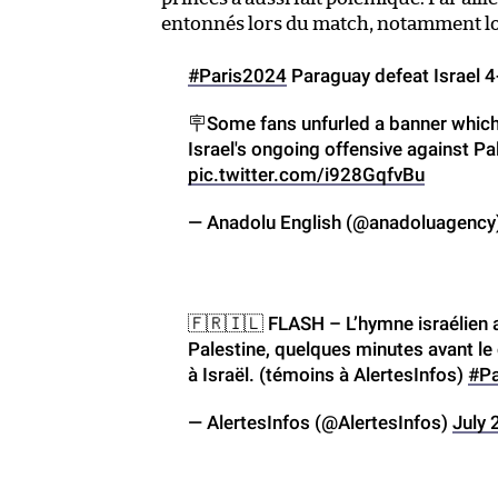
entonnés lors du match, notamment lors
#Paris2024
Paraguay defeat Israel 4-
🪧Some fans unfurled a banner which
Israel's ongoing offensive against Pa
pic.twitter.com/i928GqfvBu
— Anadolu English (@anadoluagency
🇫🇷🇮🇱 FLASH – L’hymne israélien a
Palestine, quelques minutes avant le
à Israël. (témoins à AlertesInfos)
#Pa
— AlertesInfos (@AlertesInfos)
July 