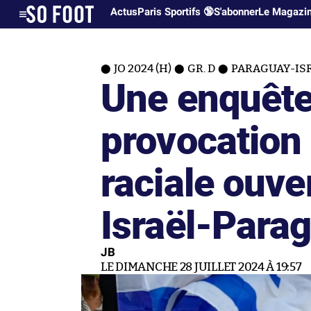
Actus
Paris Sportifs 🔞
S'abonner
Le Magazi
JO 2024 (H)
GR. D
PARAGUAY-ISR
Une enquête
provocation 
raciale ouve
Israël-Para
JB
LE DIMANCHE 28 JUILLET 2024 À 19:57