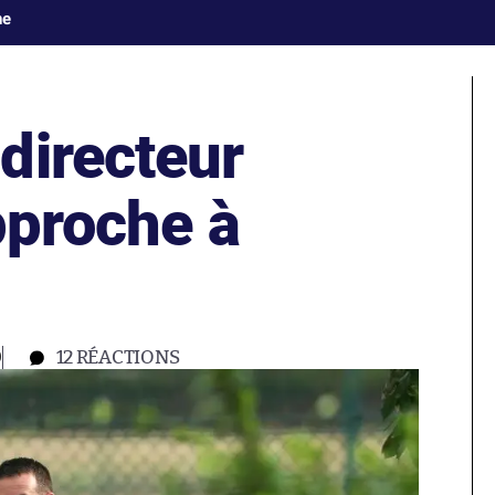
ne
directeur
pproche à
0
12
RÉACTIONS