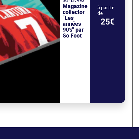
SO - LIVRES
Magazine
à partir
collector
de
"Les
25€
années
90's" par
So Foot