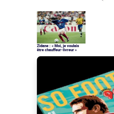
Zidane : « Moi, je voulais
être chauffeur-livreur »