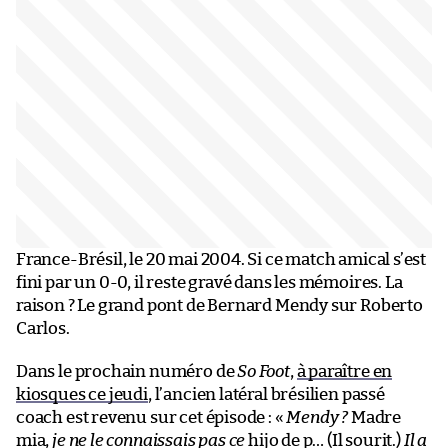
France-Brésil, le 20 mai 2004. Si ce match amical s’est
fini par un 0-0, il reste gravé dans les mémoires. La
raison ? Le grand pont de Bernard Mendy sur Roberto
Carlos.
Dans le prochain numéro de
So Foot
,
à paraître en
kiosques ce jeudi
, l’ancien latéral brésilien passé
coach est revenu sur cet épisode : «
Mendy ?
Madre
mia,
je ne le connaissais pas ce
hijo de p… (Il sourit.)
Il a