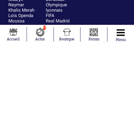
Neymar
Olympique
Khalis Merah
lyonnais
Loïs Openda
FIFA
Moussa
Real Madrid
Niakhaté
RC Strasbourg
10
Nicolás
AC Milan
Tagliafico
France
Accueil
Actus
Boutique
Forum
Menu
Pavel Šulc
RC Lens
Josh Maja
Gauthier Hein