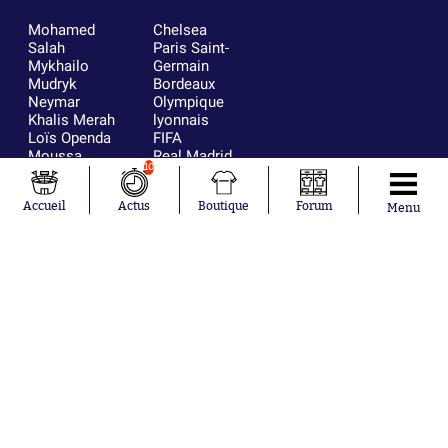
Mohamed
Chelsea
Salah
Paris Saint-
Mykhailo
Germain
Mudryk
Bordeaux
Neymar
Olympique
Khalis Merah
lyonnais
Loïs Openda
FIFA
Moussa
Real Madrid
10
Niakhaté
RC Strasbourg
Nicolás
AC Milan
Accueil
Actus
Boutique
Forum
Tagliafico
France
Menu
Pavel Šulc
RC Lens
Josh Maja
Gauthier Hein