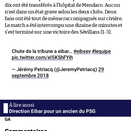
dix ont été transférés à l’hôpital de Mendaro. Aucun
n’est dans un état grave selon les deux clubs. Deux
fans ont été tout de même raccompagnés sur civière.
Le match a été interrompu une dizaine de minutes et
s’est terminé sur une victoire des Sévillans (1-3).
Chute de la tribune a eibar…
#eibsev
#lequipe
pic.twitter.com/eI5KShFYih
— Jérémy Petriacq (@JeremyPetriacq)
29
septembre 2018
Direction Eibar pour un ancien du PSG
GA