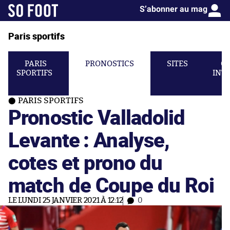
S’abonner au mag
Paris sportifs
PARIS
PRONOSTICS
SITES
C
SPORTIFS
INT
PARIS SPORTIFS
Pronostic Valladolid
Levante : Analyse,
cotes et prono du
match de Coupe du Roi
LE LUNDI 25 JANVIER 2021 À 12:12
0