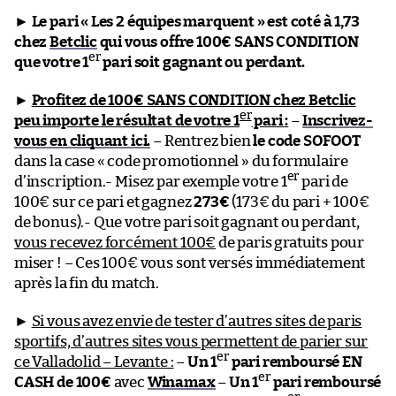
►
Le pari « Les 2 équipes marquent » est coté à 1,73
chez
Betclic
qui vous offre 100€ SANS CONDITION
er
que votre 1
pari soit gagnant ou perdant.
►
Profitez de 100€ SANS CONDITION chez Betclic
er
peu importe le résultat de votre 1
pari :
–
Inscrivez-
vous en cliquant ici.
– Rentrez bien
le code SOFOOT
dans la case « code promotionnel » du formulaire
er
d’inscription.- Misez par exemple votre 1
pari de
100€ sur ce pari et gagnez
273€
(173€ du pari + 100€
de bonus).- Que votre pari soit gagnant ou perdant,
vous recevez forcément 100€
de paris gratuits pour
miser ! – Ces 100€ vous sont versés immédiatement
après la fin du match.
►
Si vous avez envie de tester d’autres sites de paris
sportifs, d’autres sites vous permettent de parier sur
er
ce Valladolid – Levante :
–
Un 1
pari remboursé EN
er
CASH de 100€
avec
Winamax
–
Un 1
pari remboursé