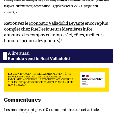
risques : endettement, dépendance… Appelez le 09 74 75 13 13 (appel non
surtaxé)
»
Retrouvez le
Pronostic Valladolid Levante
encore plus
complet chez RueDesJoueurs (dernières infos,
annonce des compos en temps réel, côtes, meilleurs
bonus et pronos des joueurs) !
Ronaldo vend le Real Valladolid
LES JEUX D’ARGENT ET DE HASARD PEUVENT ÊTRE
DANGEREUX : PERTES D’ARGENT, CONFLITS
FAMILIAUX, ADDICTION… RETROUVEZ NOS CONSEILS
SUR JOUEURS-INFO-SERVICE.FR (09 74 75 13 13 – APPEL
NON SURTAXÉ)
Commentaires
Les membres ont posté 0 commentaire sur cet article.