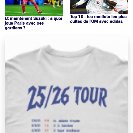
Top 10 : les maillots les plus
Et maintenant Suzuki : à quoi
cultes de l'OM avec adidas
joue Paris avec ses
gardiens ?