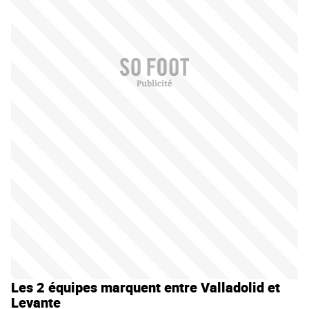
Les 2 équipes marquent entre Valladolid et
Levante