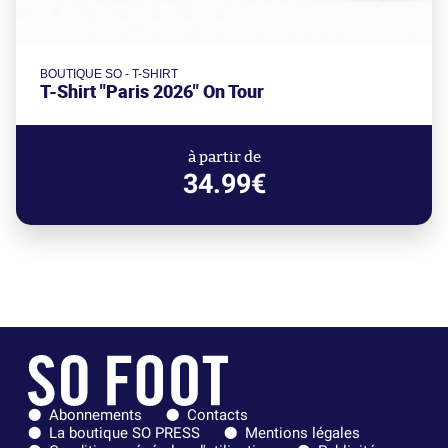
BOUTIQUE SO - T-SHIRT
T-Shirt "Paris 2026" On Tour
à partir de
34.99€
Abonnements
Contacts
La boutique SO PRESS
Mentions légales