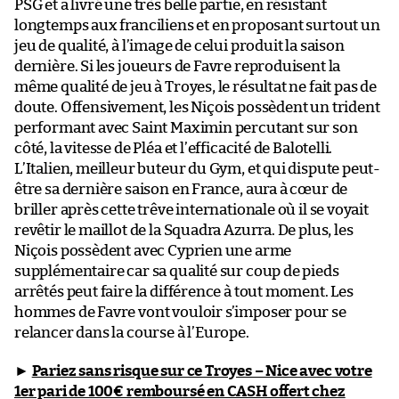
PSG et a livré une très belle partie, en résistant
longtemps aux franciliens et en proposant surtout un
jeu de qualité, à l’image de celui produit la saison
dernière. Si les joueurs de Favre reproduisent la
même qualité de jeu à Troyes, le résultat ne fait pas de
doute. Offensivement, les Niçois possèdent un trident
performant avec Saint Maximin percutant sur son
côté, la vitesse de Pléa et l’efficacité de Balotelli.
L’Italien, meilleur buteur du Gym, et qui dispute peut-
être sa dernière saison en France, aura à cœur de
briller après cette trêve internationale où il se voyait
revêtir le maillot de la Squadra Azurra. De plus, les
Niçois possèdent avec Cyprien une arme
supplémentaire car sa qualité sur coup de pieds
arrêtés peut faire la différence à tout moment. Les
hommes de Favre vont vouloir s’imposer pour se
relancer dans la course à l’Europe.
►
Pariez sans risque sur ce Troyes – Nice avec votre
1er pari de 100€ remboursé en CASH offert chez