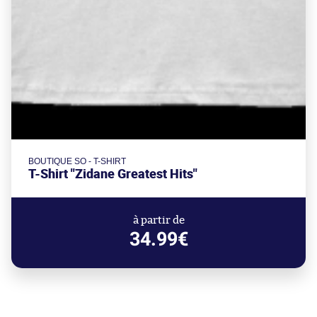
BOUTIQUE SO - T-SHIRT
T-Shirt "Zidane Greatest Hits"
à partir de
34.99€