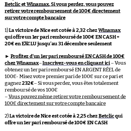
Betclic
et
Winamax
. Si vous perdez, vous pouvez
retirer votre remboursement de 100€ directement
sur votre compte bancaire
1)
La victoire de Nice est cotée à 2,32 chez
Winamax
qui offre un 1er pari remboursé de 100€ EN CASH +
20€ en EXCLU jusqu’au 31 décembre seulement
►
Profitez d’un 1er pari remboursé EN CASH de 100€
chez Winamax
–
Inscrivez-vous en cliquant ici
– Vous
obtenez un 1er pari remboursé EN ARGENT RÉEL de
100€- Misez votre premier pari de 100€ sur ce pari et
gagnez
232€
– Si vous perdez, vous êtes totalement
remboursé de vos 100€
–
Vous pouvez même retirer votre remboursement de
100€ directement sur votre compte bancaire
2)
La victoire de Nice est cotée à 2,25 chez
Betclic
qui
offre un 1er pari remboursé de 100€ EN CASH