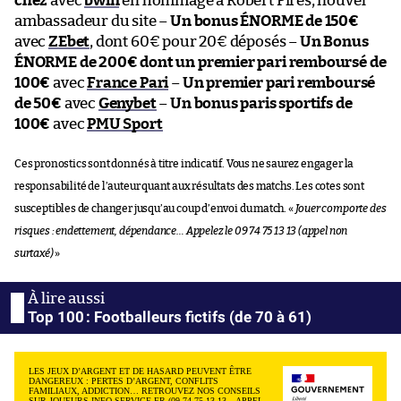
chez
avec
bwin
en hommage à Robert Pirès, nouvel
ambassadeur du site –
Un bonus ÉNORME de 150€
avec
ZEbet
, dont 60€ pour 20€ déposés –
Un Bonus
ÉNORME de 200€ dont un premier pari remboursé de
100€
avec
France Pari
–
Un premier pari remboursé
de 50€
avec
Genybet
–
Un bonus paris sportifs de
100€
avec
PMU Sport
Ces pronostics sont donnés à titre indicatif. Vous ne saurez engager la
responsabilité de l’auteur quant aux résultats des matchs. Les cotes sont
susceptibles de changer jusqu’au coup d’envoi du match. «
Jouer comporte des
risques : endettement, dépendance… Appelez le 09 74 75 13 13 (appel non
surtaxé)
»
Top 100 : Footballeurs fictifs (de 70 à 61)
LES JEUX D’ARGENT ET DE HASARD PEUVENT ÊTRE
DANGEREUX : PERTES D’ARGENT, CONFLITS
FAMILIAUX, ADDICTION… RETROUVEZ NOS CONSEILS
SUR JOUEURS-INFO-SERVICE.FR (09 74 75 13 13 – APPEL