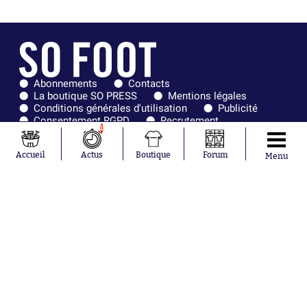
Abonnements
Contacts
La boutique SO PRESS
Mentions légales
Conditions générales d'utilisation
Publicité
Consentement RGPD
Recrutement
1
Joueurs en
Équipes en
tendance
tendance
Accueil
Actus
Boutique
Forum
Menu
Khalis Merah
FIFA
Loïs Openda
Real Madrid
Moussa
Bordeaux
Niakhaté
France
Nicolás
Chelsea
Tagliafico
Paris Saint-
Pavel Šulc
Germain
Gauthier Hein
Olympique
Lionel Messi
lyonnais
Gonzalo
AC Milan
García Torres
RC Strasbourg