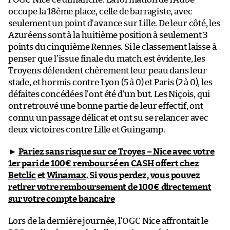
occupe la 18ème place, celle de barragiste, avec
seulement un point d’avance sur Lille. De leur côté, les
Azuréens sont à la huitième position à seulement 3
points du cinquième Rennes. Si le classement laisse à
penser que l’issue finale du match est évidente, les
Troyens défendent chèrement leur peau dans leur
stade, et hormis contre Lyon (5 à 0) et Paris (2 à 0), les
défaites concédées l’ont été d’un but. Les Niçois, qui
ont retrouvé une bonne partie de leur effectif, ont
connu un passage délicat et ont su se relancer avec
deux victoires contre Lille et Guingamp.
►
Pariez sans risque sur ce Troyes – Nice avec votre
1er pari de 100€ remboursé en CASH offert chez
Betclic
et
Winamax
. Si vous perdez, vous pouvez
retirer votre remboursement de 100€ directement
sur votre compte bancaire
Lors de la dernière journée, l’OGC Nice affrontait le