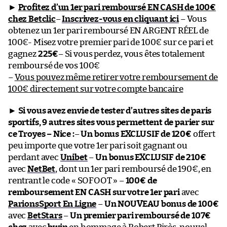
►
Profitez d’un 1er pari remboursé EN CASH de 100€
chez Betclic
–
Inscrivez-vous en cliquant ici
– Vous
obtenez un 1er pari remboursé EN ARGENT RÉEL de
100€- Misez votre premier pari de 100€ sur ce pari et
gagnez
225€
– Si vous perdez, vous êtes totalement
remboursé de vos 100€
–
Vous pouvez même retirer votre remboursement de
100€ directement sur votre compte bancaire
►
Si vous avez envie de tester d’autres sites de paris
sportifs, 9 autres sites vous permettent de parier sur
ce Troyes – Nice :
–
Un bonus EXCLUSIF de 120€
offert
peu importe que votre 1er pari soit gagnant ou
perdant avec
Unibet
–
Un bonus EXCLUSIF de 210€
avec
NetBet
, dont un 1er pari remboursé de 190€, en
rentrant le code « SOFOOT » –
100€ de
remboursement EN CASH sur votre 1er pari
avec
ParionsSport En Ligne
–
Un NOUVEAU bonus de 100€
avec
BetStars
–
Un premier pari remboursé de 107€