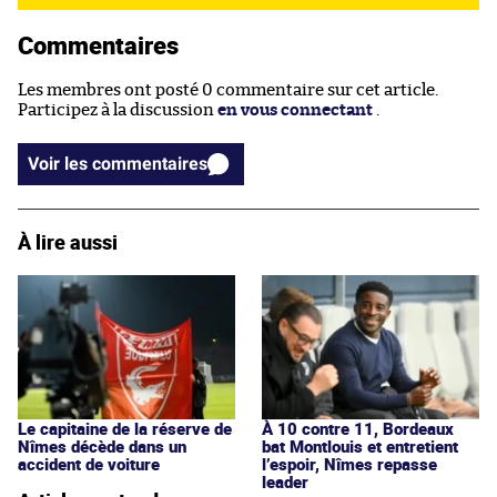
Commentaires
Les membres ont posté 0 commentaire sur cet article.
Participez à la discussion
en vous connectant
.
Voir les commentaires
À lire aussi
Le capitaine de la réserve de
À 10 contre 11, Bordeaux
Nîmes décède dans un
bat Montlouis et entretient
accident de voiture
l’espoir, Nîmes repasse
leader