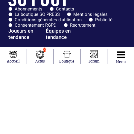
Abonnements
Contacts
La boutique SO PRESS
Mentions légales
Conditions générales d'utilisation
Publicité
Consentement RGPD
Recrutement
Joueurs en
Équipes en
tendance
tendance
Mohamed
Chelsea
10
Salah
Paris Saint-
Mykhailo
Germain
Accueil
Actus
Boutique
Forum
Menu
Mudryk
Bordeaux
Neymar
Olympique
Khalis Merah
lyonnais
Loïs Openda
FIFA
Moussa
Real Madrid
Niakhaté
RC Strasbourg
Nicolás
AC Milan
Tagliafico
France
Pavel Šulc
RC Lens
Josh Maja
Gauthier Hein