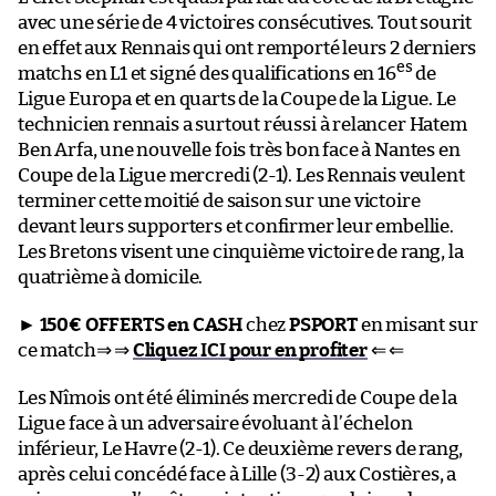
avec une série de 4 victoires consécutives. Tout sourit
en effet aux Rennais qui ont remporté leurs 2 derniers
es
matchs en L1 et signé des qualifications en 16
de
Ligue Europa et en quarts de la Coupe de la Ligue. Le
technicien rennais a surtout réussi à relancer Hatem
Ben Arfa, une nouvelle fois très bon face à Nantes en
Coupe de la Ligue mercredi (2-1). Les Rennais veulent
terminer cette moitié de saison sur une victoire
devant leurs supporters et confirmer leur embellie.
Les Bretons visent une cinquième victoire de rang, la
quatrième à domicile.
►
150€ OFFERTS en CASH
chez
PSPORT
en misant sur
ce match⇒ ⇒
Cliquez ICI pour en profiter
⇐ ⇐
Les Nîmois ont été éliminés mercredi de Coupe de la
Ligue face à un adversaire évoluant à l’échelon
inférieur, Le Havre (2-1). Ce deuxième revers de rang,
après celui concédé face à Lille (3-2) aux Costières, a