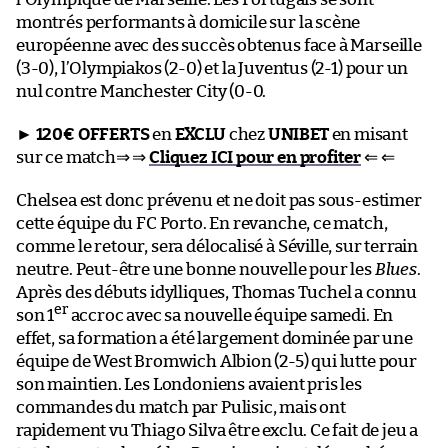
montrés performants à domicile sur la scène
européenne avec des succès obtenus face à Marseille
(3-0), l’Olympiakos (2-0) et la Juventus (2-1) pour un
nul contre Manchester City (0-0.
►
120€ OFFERTS
en
EXCLU
chez
UNIBET
en misant
sur ce match⇒ ⇒
Cliquez ICI pour en profiter
⇐ ⇐
Chelsea est donc prévenu et ne doit pas sous-estimer
cette équipe du FC Porto. En revanche, ce match,
comme le retour, sera délocalisé à Séville, sur terrain
neutre. Peut-être une bonne nouvelle pour les
Blues
.
Après des débuts idylliques, Thomas Tuchel a connu
er
son 1
accroc avec sa nouvelle équipe samedi. En
effet, sa formation a été largement dominée par une
équipe de West Bromwich Albion (2-5) qui lutte pour
son maintien. Les Londoniens avaient pris les
commandes du match par Pulisic, mais ont
rapidement vu Thiago Silva être exclu. Ce fait de jeu a