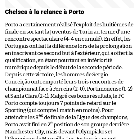
Chelsea à la relance à Porto
Porto a certainement réalisé l’exploit des huitièmes de
finale en sortant la Juventus de Turin au terme d’une
rencontre spectaculaire (4-4 en cumulé). En effet, les
Portugais ont fait la différence lors de la prolongation
en inscrivant ce second but à l’extérieur, qui a offert la
qualification, en étant pourtant en infériorité
numérique depuis le début de la seconde période.
Depuis cette victoire, les hommes de Sergio
Conceição ont remporté leurs trois rencontres de
championnat face à Ferreira (2-0), Portimonense (1-2)
et Santa Clara (2-1). Malgré ces bons résultats, le FC
Porto compte toujours 7 points de retard sur le
Sporting (qui compte 1 match en moins). Pour
es
atteindre les 8
de finale de la Ligue des champions,
e
Porto avait fini en 2
position de son groupe derrière
Manchester City, mais devant l’Olympiakos et
l’Olympique de Marseille. Les Portugais se sont