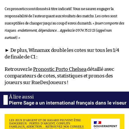
Ces pronostics sont donnés à titre indicatif. Vous ne saurez engager la
responsabilité de l’auteur quant aux résultats des matchs. Les cotes sont
susceptibles de changer jusqu’au coup d’envoi du match.
« Jouer comporte des
risques : endettement, dépendance… Appelez le 09 74 75 13 13 (appel non
surtaxé). »
► De plus, Winamax double les cotes sur tous les 1/4
de finale de C1 :
Retrouvez le
Pronostic Porto Chelsea
détaillé avec
comparateurs de cotes, statistiques et pronos des
joueurs sur RueDesJoueurs !
Pierre Sage a un international français dans le viseur
LES JEUX D’ARGENT ET DE HASARD PEUVENT ÊTRE
DANGEREUX : PERTES D’ARGENT, CONFLITS
FAMILIAUX, ADDICTION… RETROUVEZ NOS CONSEILS