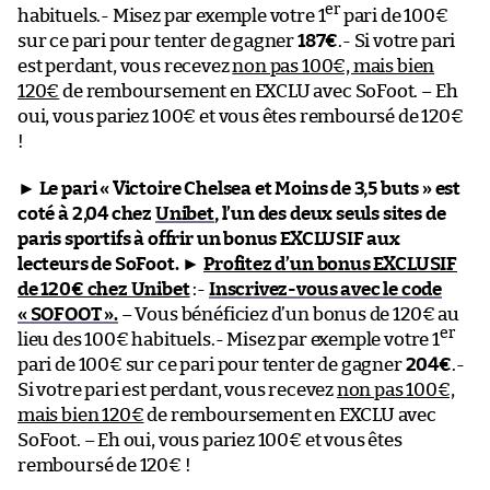
er
habituels.- Misez par exemple votre 1
pari de 100€
sur ce pari pour tenter de gagner
187€
.- Si votre pari
est perdant, vous recevez
non pas 100€, mais bien
120€
de remboursement en EXCLU avec SoFoot. – Eh
oui, vous pariez 100€ et vous êtes remboursé de 120€
!
►
Le pari « Victoire Chelsea et Moins de 3,5 buts » est
coté à 2,04 chez
Unibet
, l’un des deux seuls sites de
paris sportifs à offrir un bonus EXCLUSIF aux
lecteurs de SoFoot.
►
Profitez d’un bonus EXCLUSIF
de 120€ chez Unibet
:-
Inscrivez-vous avec le code
« SOFOOT ».
– Vous bénéficiez d’un bonus de 120€ au
er
lieu des 100€ habituels.- Misez par exemple votre 1
pari de 100€ sur ce pari pour tenter de gagner
204€
.-
Si votre pari est perdant, vous recevez
non pas 100€,
mais bien 120€
de remboursement en EXCLU avec
SoFoot. – Eh oui, vous pariez 100€ et vous êtes
remboursé de 120€ !