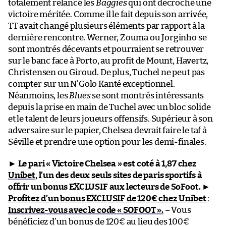
totalement relancé les
Baggies
qui ont décroché une
victoire méritée. Comme il le fait depuis son arrivée,
TT avait changé plusieurs éléments par rapport à la
dernière rencontre. Werner, Zouma ou Jorginho se
sont montrés décevants et pourraient se retrouver
sur le banc face à Porto, au profit de Mount, Havertz,
Christensen ou Giroud. De plus, Tuchel ne peut pas
compter sur un N’Golo Kanté exceptionnel.
Néanmoins, les
Blues
se sont montrés intéressants
depuis la prise en main de Tuchel avec un bloc solide
et le talent de leurs joueurs offensifs. Supérieur à son
adversaire sur le papier, Chelsea devrait faire le taf à
Séville et prendre une option pour les demi-finales.
►
Le pari « Victoire Chelsea » est coté à 1,87 chez
Unibet
, l’un des deux seuls sites de paris sportifs à
offrir un bonus EXCLUSIF aux lecteurs de SoFoot.
►
Profitez d’un bonus EXCLUSIF de 120€ chez Unibet
:-
Inscrivez-vous avec le code « SOFOOT ».
– Vous
bénéficiez d’un bonus de 120€ au lieu des 100€