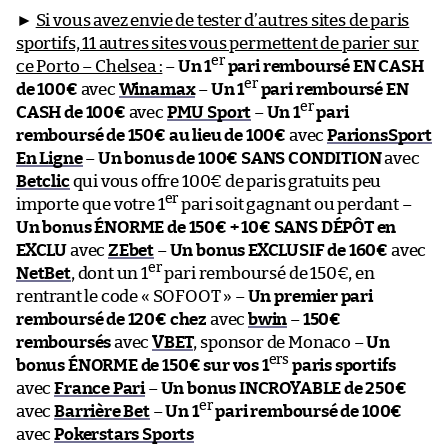
►
Si vous avez envie de tester d’autres sites de paris
sportifs, 11 autres sites vous permettent de parier sur
er
ce Porto – Chelsea :
–
Un 1
pari remboursé EN CASH
er
de 100€
avec
Winamax
–
Un 1
pari remboursé EN
er
CASH de 100€
avec
PMU Sport
–
Un 1
pari
remboursé de 150€ au lieu de 100€
avec
ParionsSport
En Ligne
–
Un bonus de 100€ SANS CONDITION
avec
Betclic
qui vous offre 100€ de paris gratuits peu
er
importe que votre 1
pari soit gagnant ou perdant –
Un bonus ÉNORME de 150€ + 10€ SANS DÉPÔT en
EXCLU
avec
ZEbet
–
Un bonus EXCLUSIF de 160€
avec
er
NetBet
, dont un 1
pari remboursé de 150€, en
rentrant le code « SOFOOT » –
Un premier pari
remboursé de 120€ chez
avec
bwin
–
150€
remboursés
avec
VBET
, sponsor de Monaco –
Un
ers
bonus ÉNORME de 150€ sur vos 1
paris sportifs
avec
France Pari
–
Un bonus INCROYABLE de 250€
er
avec
Barrière Bet
–
Un 1
pari remboursé de 100€
avec
Pokerstars Sports