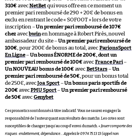
310€
avec
NetBet
qui vous offre en ce moment un
premier pari remboursé de 290 + 20€ de bonus en
exclu en rentrant le code « SOFOOT » lors de votre
inscription –
Un premier pari remboursé de 107€
chez
avec
bwin
en hommage à Robert Pirès, nouvel
ambassadeur du site –
Un premier pari remboursé de
100€
, pour 200€ de bonus au total, avec
ParionsSport
En Ligne
–
Un bonus ÉNORME de 200€, dont un
premier pari remboursé de 100€
avec
France Pari
–
Un NOUVEAU bonus de 100€
avec
BetStars
–
Un
premier pari remboursé de 50€
, pour un bonus total
de 250€, avec
Joa Sport
–
Un bonus paris sportifs de
200€
avec
PMU Sport
–
Un premier pari remboursé
de 50€
avec
Genybet
Ces pronostics sont donnés à titre indicatif. Vous ne saurez engager la
responsabilité de l’auteur quant aux résultats des matchs. Les cotes sont
susceptibles de changer jusqu’au coup d’envoi du match. «
Jouer comporte des
risques : endettement, dépendance… Appelez le 09 74 75 13 13 (appel non