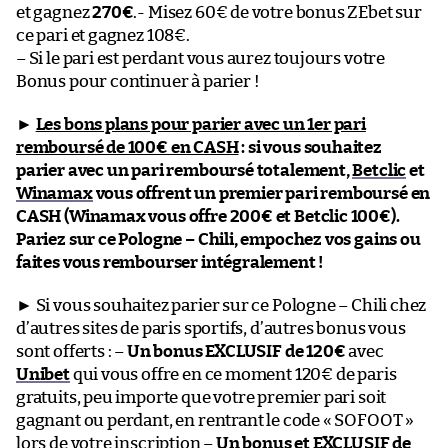
et gagnez
270€
.- Misez 60€ de votre bonus ZEbet sur
ce pari et gagnez 108€.
– Si le pari est perdant vous aurez toujours votre
Bonus pour continuer à parier !
►
Les bons plans pour parier avec un 1er pari
remboursé de 100€ en CASH
: si vous souhaitez
parier avec un pari remboursé totalement,
Betclic
et
Winamax
vous offrent un premier pari remboursé en
CASH (Winamax vous offre 200€ et Betclic 100€).
Pariez sur ce Pologne – Chili, empochez vos gains ou
faites vous rembourser intégralement !
► Si vous souhaitez parier sur ce Pologne – Chili chez
d’autres sites de paris sportifs, d’autres bonus vous
sont offerts : –
Un bonus EXCLUSIF de 120€
avec
Unibet
qui vous offre en ce moment 120€ de paris
gratuits, peu importe que votre premier pari soit
gagnant ou perdant, en rentrant le code « SOFOOT »
lors de votre inscription –
Un bonus et EXCLUSIF de