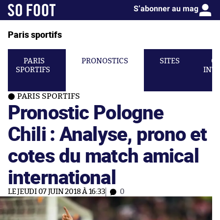
S’abonner au mag
Paris sportifs
PARIS
PRONOSTICS
SITES
C
SPORTIFS
INT
PARIS SPORTIFS
Pronostic Pologne
Chili : Analyse, prono et
cotes du match amical
international
LE JEUDI 07 JUIN 2018 À 16:33
0