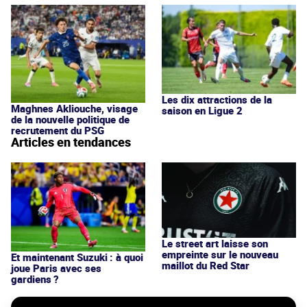
Les dix attractions de la
Maghnes Akliouche, visage
saison en Ligue 2
de la nouvelle politique de
recrutement du PSG
Articles en tendances
Le street art laisse son
empreinte sur le nouveau
Et maintenant Suzuki : à quoi
maillot du Red Star
joue Paris avec ses
gardiens ?