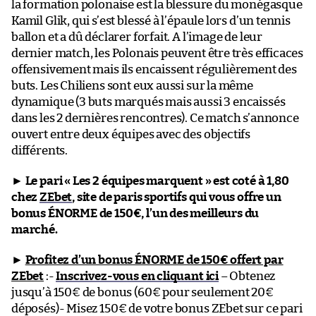
la formation polonaise est la blessure du monégasque
Kamil Glik, qui s’est blessé à l’épaule lors d’un tennis
ballon et a dû déclarer forfait. A l’image de leur
dernier match, les Polonais peuvent être très efficaces
offensivement mais ils encaissent régulièrement des
buts. Les Chiliens sont eux aussi sur la même
dynamique (3 buts marqués mais aussi 3 encaissés
dans les 2 dernières rencontres). Ce match s’annonce
ouvert entre deux équipes avec des objectifs
différents.
►
Le pari « Les 2 équipes marquent » est coté à 1,80
chez
ZEbet
, site de paris sportifs qui vous offre un
bonus ÉNORME de 150€, l’un des meilleurs du
marché.
►
Profitez d’un bonus ÉNORME de 150€ offert par
ZEbet
:-
Inscrivez-vous en cliquant ici
– Obtenez
jusqu’à 150€ de bonus (60€ pour seulement 20€
déposés)- Misez 150€ de votre bonus ZEbet sur ce pari