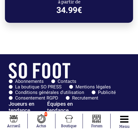
à partir de
34.99€
Abonnements
Contacts
La boutique SO PRESS
Mentions légales
Conditions générales d'utilisation
Publicité
Consentement RGPD
Recrutement
Joueurs en
Équipes en
tendance
tendance
10
Mohamed
Chelsea
Accueil
Actus
Boutique
Forum
Menu
Salah
Paris Saint-
Mykhailo
Germain