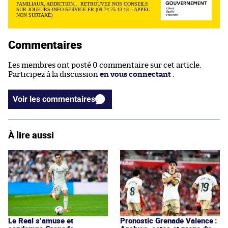
FAMILIAUX, ADDICTION… RETROUVEZ NOS CONSEILS
SUR JOUEURS-INFO-SERVICE.FR (09 74 75 13 13 – APPEL
NON SURTAXÉ)
Commentaires
Les membres ont posté 0 commentaire sur cet article.
Participez à la discussion
en vous connectant
.
Voir les commentaires
À lire aussi
Le Real s’amuse et
Pronostic Grenade Valence :