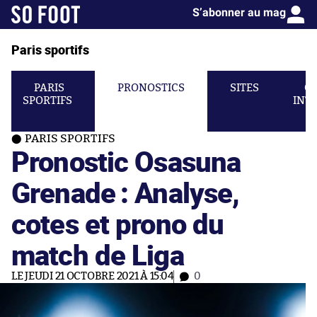
S’abonner au mag
Paris sportifs
PARIS
PRONOSTICS
SITES
C
SPORTIFS
INT
PARIS SPORTIFS
Pronostic Osasuna
Grenade : Analyse,
cotes et prono du
match de Liga
LE JEUDI 21 OCTOBRE 2021 À 15:04
0