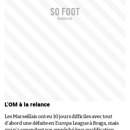
L’OM à la relance
Les Marseillais ont eu 10 jours difficiles avec tout
d’abord une défaite en Europa League à Braga, mais
qui n’a cependant pas empêché leur qualification