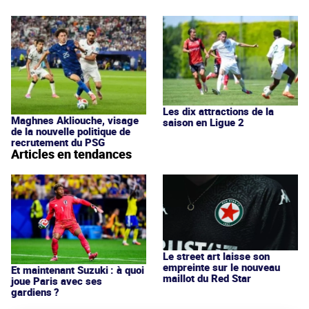
Les dix attractions de la
Maghnes Akliouche, visage
saison en Ligue 2
de la nouvelle politique de
recrutement du PSG
Articles en tendances
Le street art laisse son
empreinte sur le nouveau
Et maintenant Suzuki : à quoi
maillot du Red Star
joue Paris avec ses
gardiens ?