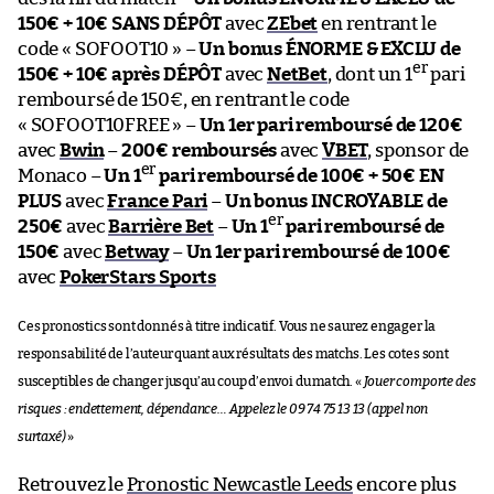
150€ + 10€ SANS DÉPÔT
avec
ZEbet
en rentrant le
code « SOFOOT10 » –
Un bonus ÉNORME & EXCLU de
er
150€ + 10€ après DÉPÔT
avec
NetBet
, dont un 1
pari
remboursé de 150€, en rentrant le code
« SOFOOT10FREE » –
Un 1er pari remboursé de 120€
avec
Bwin
–
200€ remboursés
avec
VBET
, sponsor de
er
Monaco –
Un 1
pari remboursé de 100€ + 50€ EN
PLUS
avec
France Pari
–
Un bonus INCROYABLE de
er
250€
avec
Barrière Bet
–
Un 1
pari remboursé de
150€
avec
Betway
–
Un 1er pari remboursé de 100€
avec
PokerStars Sports
Ces pronostics sont donnés à titre indicatif. Vous ne saurez engager la
responsabilité de l’auteur quant aux résultats des matchs. Les cotes sont
susceptibles de changer jusqu’au coup d’envoi du match. «
Jouer comporte des
risques : endettement, dépendance… Appelez le 09 74 75 13 13 (appel non
surtaxé)
»
Retrouvez le
Pronostic Newcastle Leeds
encore plus