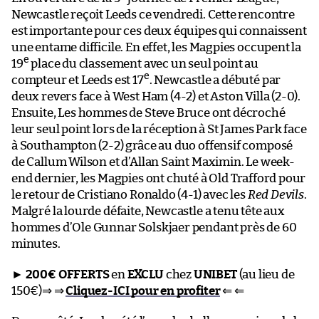
Newcastle reçoit Leeds ce vendredi. Cette rencontre
est importante pour ces deux équipes qui connaissent
une entame difficile. En effet, les Magpies occupent la
e
19
place du classement avec un seul point au
e
compteur et Leeds est 17
. Newcastle a débuté par
deux revers face à West Ham (4-2) et Aston Villa (2-0).
Ensuite, Les hommes de Steve Bruce ont décroché
leur seul point lors de la réception à St James Park face
à Southampton (2-2) grâce au duo offensif composé
de Callum Wilson et d’Allan Saint Maximin. Le week-
end dernier, les Magpies ont chuté à Old Trafford pour
le retour de Cristiano Ronaldo (4-1) avec les
Red Devils
.
Malgré la lourde défaite, Newcastle a tenu tête aux
hommes d’Ole Gunnar Solskjaer pendant près de 60
minutes.
►
200€ OFFERTS
en
EXCLU
chez
UNIBET
(au lieu de
150€)⇒ ⇒
Cliquez-ICI pour en profiter
⇐ ⇐