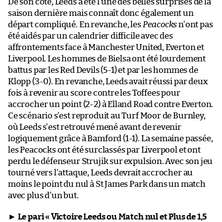
De son côté, Leeds a été l’une des belles surprises de la
saison dernière mais connaît donc également un
départ compliqué. En revanche, les
Peacocks
n’ont pas
été aidés par un calendrier difficile avec des
affrontements face à Manchester United, Everton et
Liverpool. Les hommes de Bielsa ont été lourdement
battus par les Red Devils (5-1) et par les hommes de
Klopp (3-0). En revanche, Leeds avait réussi par deux
fois à revenir au score contre les Toffees pour
accrocher un point (2-2) à Elland Road contre Everton.
Ce scénario s’est reproduit au Turf Moor de Burnley,
où Leeds s’est retrouvé mené avant de revenir
logiquement grâce à Bamford (1-1). La semaine passée,
les Peacocks ont été surclassés par Liverpool et ont
perdu le défenseur Strujik sur expulsion. Avec son jeu
tourné vers l’attaque, Leeds devrait accrocher au
moins le point du nul à St James Park dans un match
avec plus d’un but.
►
Le pari « Victoire Leeds ou Match nul et Plus de 1,5