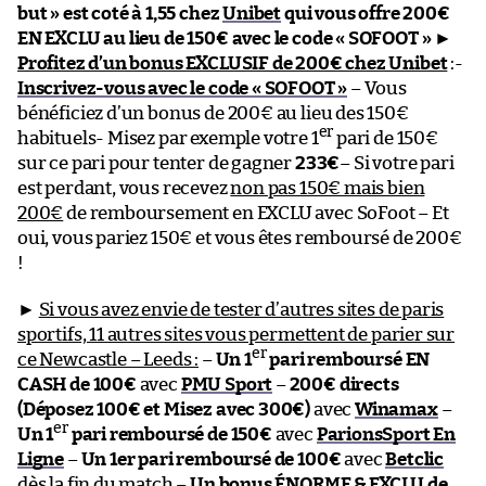
but » est coté à 1,55 chez
Unibet
qui vous offre 200€
EN EXCLU au lieu de 150€ avec le code « SOFOOT »
►
Profitez d’un bonus EXCLUSIF de 200€ chez Unibet
:-
Inscrivez-vous avec le code « SOFOOT »
– Vous
bénéficiez d’un bonus de 200€ au lieu des 150€
er
habituels- Misez par exemple votre 1
pari de 150€
sur ce pari pour tenter de gagner
233€
– Si votre pari
est perdant, vous recevez
non pas 150€ mais bien
200€
de remboursement en EXCLU avec SoFoot – Et
oui, vous pariez 150€ et vous êtes remboursé de 200€
!
►
Si vous avez envie de tester d’autres sites de paris
sportifs, 11 autres sites vous permettent de parier sur
er
ce Newcastle – Leeds :
–
Un 1
pari remboursé EN
CASH de 100€
avec
PMU Sport
–
200€ directs
(Déposez 100€ et Misez avec 300€)
avec
Winamax
–
er
Un 1
pari remboursé de 150€
avec
ParionsSport En
Ligne
–
Un 1er pari remboursé de 100€
avec
Betclic
dès la fin du match –
Un bonus ÉNORME & EXCLU de