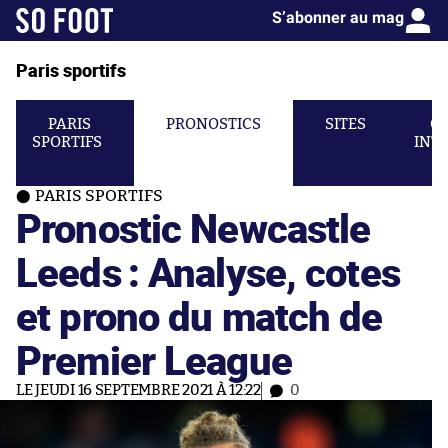
S’abonner au mag
Paris sportifs
PARIS
PRONOSTICS
SITES
C
SPORTIFS
INT
PARIS SPORTIFS
Pronostic Newcastle
Leeds : Analyse, cotes
et prono du match de
Premier League
LE JEUDI 16 SEPTEMBRE 2021 À 12:22
0