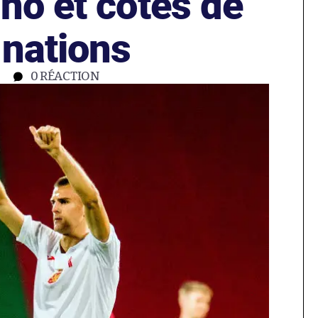
no et cotes de
 nations
0
RÉACTION