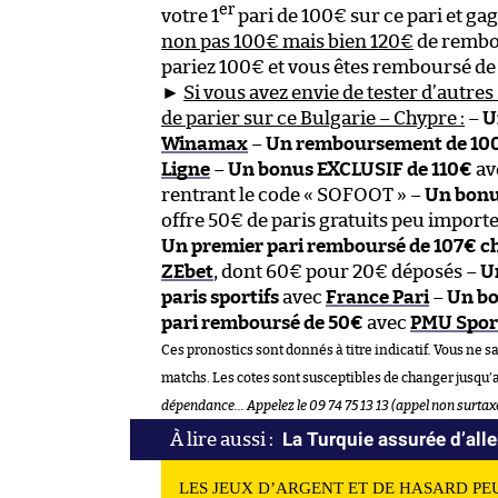
er
votre 1
pari de 100€ sur ce pari et ga
non pas 100€ mais bien 120€
de rembou
pariez 100€ et vous êtes remboursé de
►
Si vous avez envie de tester d’autres 
de parier sur ce Bulgarie – Chypre :
–
U
Winamax
–
Un remboursement de 100€
Ligne
–
Un bonus EXCLUSIF de 110€
av
rentrant le code « SOFOOT » –
Un bonu
offre 50€ de paris gratuits peu import
Un premier pari remboursé de 107€ c
ZEbet
, dont 60€ pour 20€ déposés –
U
paris sportifs
avec
France Pari
–
Un bo
pari remboursé de 50€
avec
PMU Spor
Ces pronostics sont donnés à titre indicatif. Vous ne s
matchs. Les cotes sont susceptibles de changer jusqu’
dépendance… Appelez le 09 74 75 13 13 (appel non surtax
La Turquie assurée d’alle
LES JEUX D’ARGENT ET DE HASARD PE