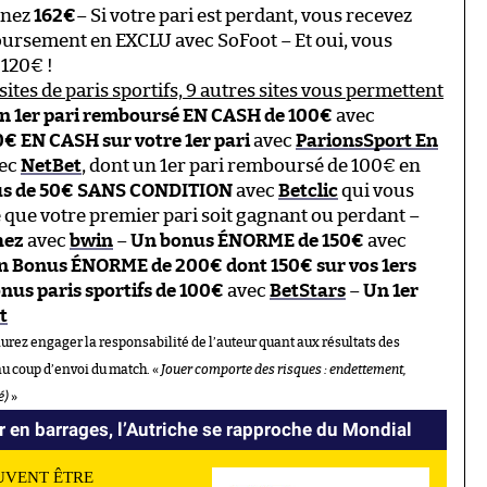
gnez
162€
– Si votre pari est perdant, vous recevez
rsement en EXCLU avec SoFoot – Et oui, vous
 120€ !
sites de paris sportifs, 9 autres sites vous permettent
n 1er pari remboursé EN CASH de 100€
avec
 EN CASH sur votre 1er pari
avec
ParionsSport En
ec
NetBet
, dont un 1er pari remboursé de 100€ en
s de 50€ SANS CONDITION
avec
Betclic
qui vous
e que votre premier pari soit gagnant ou perdant –
hez
avec
bwin
–
Un bonus ÉNORME de 150€
avec
n Bonus ÉNORME de 200€ dont 150€ sur vos 1ers
nus paris sportifs de 100€
avec
BetStars
–
Un 1er
t
aurez engager la responsabilité de l’auteur quant aux résultats des
au coup d’envoi du match. «
Jouer comporte des risques : endettement,
é)
»
r en barrages, l’Autriche se rapproche du Mondial
UVENT ÊTRE