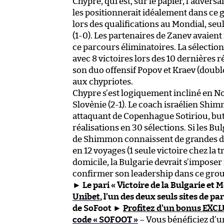
Chypre, qui est, sur le papier, l’advers
les positionnerait idéalement dans ce g
lors des qualifications au Mondial, seul
(1-0). Les partenaires de Zanev avaien
ce parcours éliminatoires. La sélection
avec 8 victoires lors des 10 dernières
son duo offensif Popov et Kraev (doubl
aux chypriotes.
Chypre s’est logiquement incliné en Nor
Slovènie (2-1). Le coach israélien Sh
attaquant de Copenhague Sotiriou, bute
réalisations en 30 sélections. Si les B
de Shimmon connaissent de grandes diff
en 12 voyages (1 seule victoire chez la
domicile, la Bulgarie devrait s’imposer
confirmer son leadership dans ce gro
►
Le pari « Victoire de la Bulgarie et 
Unibet
, l’un des deux seuls sites de p
de SoFoot
►
Profitez d’un bonus EXCL
code « SOFOOT »
– Vous bénéficiez d’u