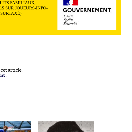
LITS FAMILIAUX,
S SUR JOUEURS-INFO-
N SURTAXÉ)
et article.
ant
.