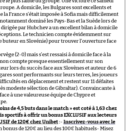
aire le plus faible du groupe. Une victoire ce samedi
roupe. A domicile, les Bulgares sont excellents et
e la France s’était imposée à Sofia mais difficilement
t notamment dominé les Pays-Bas et la Suède lors de
 dirigée par Hubchev a un excellent bilan à domicile
 réceptions. Le technicien compte évidemment sur
e buteur en Slovénie) pour trouver l’ouverture face
vège (2-0) mais s’est ressaisi à domicile face à la
immon compte presque essentiellement sur son
ur lors du succès face aux Slovènes et auteur de 6
ulgares sont performants sur leurs terres, les joueurs
icultés en déplacement et restent sur 11 défaites
 très modeste sélection de Gibraltar). Convaincante à
 face à une valeureuse équipe de Chypre et
upe.
Moins de 4,5 buts dans le match » est coté à 1,63 chez
aris sportifs à offrir un bonus EXCLUSIF aux lecteurs
USIF de 120€ chez Unibet
:-
Inscrivez-vous avec le
n bonus de 120€ au lieu des 100€ habituels- Misez