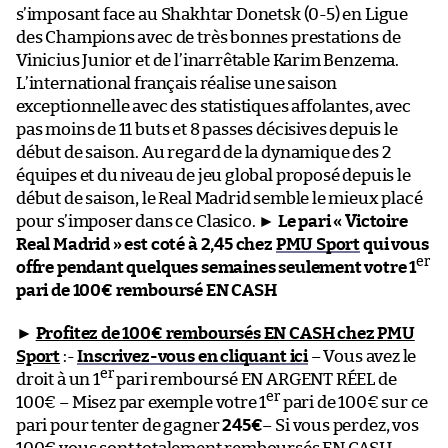
s’imposant face au Shakhtar Donetsk (0-5) en Ligue
des Champions avec de très bonnes prestations de
Vinicius Junior et de l’inarrêtable Karim Benzema.
L’international français réalise une saison
exceptionnelle avec des statistiques affolantes, avec
pas moins de 11 buts et 8 passes décisives depuis le
début de saison. Au regard de la dynamique des 2
équipes et du niveau de jeu global proposé depuis le
début de saison, le Real Madrid semble le mieux placé
pour s’imposer dans ce Clasico. ►
Le pari « Victoire
Real Madrid » est coté à 2,45 chez
PMU Sport
qui vous
er
offre pendant quelques semaines seulement votre 1
pari de 100€ remboursé EN CASH
►
Profitez de 100€ remboursés EN CASH chez PMU
Sport
:-
Inscrivez-vous en cliquant ici
– Vous avez le
er
droit à un 1
pari remboursé EN ARGENT RÉEL de
er
100€ – Misez par exemple votre 1
pari de 100€ sur ce
pari pour tenter de gagner
245€
– Si vous perdez, vos