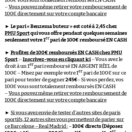
100€ vous sont totalement remboursés EN CASH
–
Vous pouvez même retirer votre remboursement de
100€ directement sur votre compte bancaire
►
Le pari « Benzema buteur » est coté à 2,45 chez
PMU Sport
qui vous offre pendant quelques semaines
er
seulement votre 1
pari de 100€ remboursé EN CASH
►
Profitez de 100€ remboursés EN CASH chez PMU
Sport
:-
Inscrivez-vous en cliquant ici
– Vous avez le
er
droit à un 1
pari remboursé EN ARGENT RÉEL de
er
100€ – Misez par exemple votre 1
pari de 100€ sur ce
pari pour tenter de gagner
245€
– Si vous perdez, vos
100€ vous sont totalement remboursés EN CASH
–
Vous pouvez même retirer votre remboursement de
100€ directement sur votre compte bancaire
►
Si vous avez envie de tester d’autres sites de paris
sportifs, 12 autres sites vous permettent de parier sur
ce Barcelone – Real Madrid :
–
100€ directs (Déposez
er