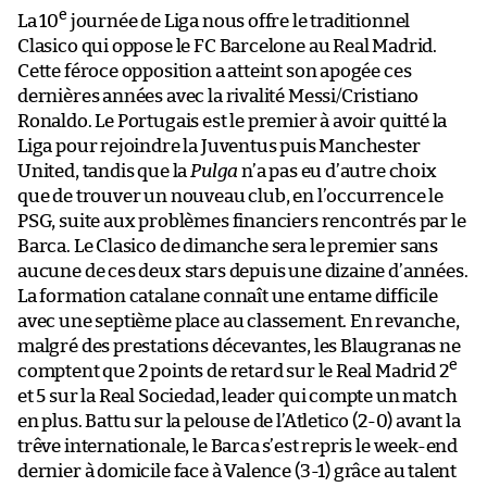
e
La 10
journée de Liga nous offre le traditionnel
Clasico qui oppose le FC Barcelone au Real Madrid.
Cette féroce opposition a atteint son apogée ces
dernières années avec la rivalité Messi/Cristiano
Ronaldo. Le Portugais est le premier à avoir quitté la
Liga pour rejoindre la Juventus puis Manchester
United, tandis que la
Pulga
n’a pas eu d’autre choix
que de trouver un nouveau club, en l’occurrence le
PSG, suite aux problèmes financiers rencontrés par le
Barca. Le Clasico de dimanche sera le premier sans
aucune de ces deux stars depuis une dizaine d’années.
La formation catalane connaît une entame difficile
avec une septième place au classement. En revanche,
malgré des prestations décevantes, les Blaugranas ne
e
comptent que 2 points de retard sur le Real Madrid 2
et 5 sur la Real Sociedad, leader qui compte un match
en plus. Battu sur la pelouse de l’Atletico (2-0) avant la
trêve internationale, le Barca s’est repris le week-end
dernier à domicile face à Valence (3-1) grâce au talent