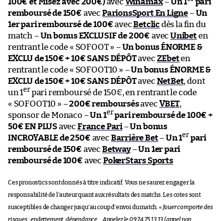
100€ et Misez avec 200€)
avec
Winamax
–
Un 1
pari
remboursé de 150€
avec
ParionsSport En Ligne
–
Un
1er pari remboursé de 100€
avec
Betclic
dès la fin du
match –
Un bonus EXCLUSIF de 200€
avec
Unibet
en
rentrant le code « SOFOOT » –
Un bonus ÉNORME &
EXCLU de 150€ + 10€ SANS DÉPÔT
avec
ZEbet
en
rentrant le code « SOFOOT10 » –
Un bonus ÉNORME &
EXCLU de 150€ + 10€ SANS DÉPÔT
avec
NetBet
, dont
er
un 1
pari remboursé de 150€, en rentrant le code
« SOFOOT10 » –
200€ remboursés
avec
VBET
,
er
sponsor de Monaco –
Un 1
pari remboursé de 100€ +
50€ EN PLUS
avec
France Pari
–
Un bonus
er
INCROYABLE de 250€
avec
Barrière Bet
–
Un 1
pari
remboursé de 150€
avec
Betway
–
Un 1er pari
remboursé de 100€
avec
PokerStars Sports
Ces pronostics sont donnés à titre indicatif. Vous ne saurez engager la
responsabilité de l’auteur quant aux résultats des matchs. Les cotes sont
susceptibles de changer jusqu’au coup d’envoi du match. «
Jouer comporte des
risques : endettement, dépendance… Appelez le 09 74 75 13 13 (appel non