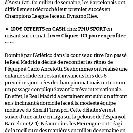
d’Ansu Fati. En milieu de semaine, les Barcelonais ont
difficilement décroché leur premier succès en
Champions League face au Dynamo Kiev.
►
100€ OFFERTS en CASH
chez
PMU SPORT
en
misant sur ce match⇒ ⇒
Cliquez-ICI pour en profiter
⇐ ⇐
Dominé par l’Atlético dans la course au titre l’an passé,
le Real Madrid a décidé de reconfier les rênes de
l’équipe à Carlo Ancelotti. Ses hommes ont réalisé une
entame solide en restant invaincus lors des 6
premières journées de championnat mais ont connu
un passage compliqué avant la trêve internationale.
En effet, le Real Madrid a certainement subi un affront
en s’inclinant à domicile face à la modeste équipe
moldave du Sheriff Tiraspol. Cette défaite s’en est
suivie d’une autre en Liga sur la pelouse de l’Espanyol
Barcelone (2-1). Néanmoins, les Merengue ont réagi
de la meilleure des manières en milieu de semaine en